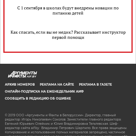
С 1 сентября в школах будут внедрены новации по
питанию детей
Как спасать, если вы не медик? Рассказывает инструктор
первой помощи
AIF.BY
АРХИВ НОМЕРОВ
РЕКЛАМА НА САЙТЕ
РЕКЛАМА В ГАЗЕТЕ
ОНЛАЙН-ПОДПИСКА НА ЕЖЕНЕДЕЛЬНИК АИФ
СООБЩИТЬ В РЕДАКЦИЮ ОБ ОШИБКЕ
© 2019 ООО «Аргументы и Факты в Белоруссии». Директор, главный
редактор: Игорь Николаевич Соколов. Заместители главного редактора:
Евгений Юрьевич Олейник и Юлия Владимировна Тельтевская. Шеф-
редактор сайта aif.by: Владимир Петрович Шарпило. Все права защищены.
Копирование и использование полных материалов запрещено, частичное