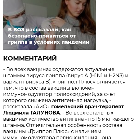
В ВОЗ рассказали, как
безопасно привиться от
гриппа в условиях пандемии
КОММЕНТАРИЙ
- Во всех вакцинах содержатся актуальные
штаммы вируса гриппа (вирус А (H1N1 и H2N3) и
вариант вируса В). «Гриппол Плюс» отличается
тем, что в состав вакцины включен
иммуномодулятор полиоксидоний, за счет
которого снижена антигенная нагрузка, -
рассказала «АиФ»
гомельский врач-терапевт
Людмила ГАЛУНОВА
. - Во всех остальных
вакцинах количество антигена - по 15 мкг каждого
штамма. Отличительная особенность состава
вакцины «Гриппол Плюс» с наличием
иммуномодулятора полиоксидония - она