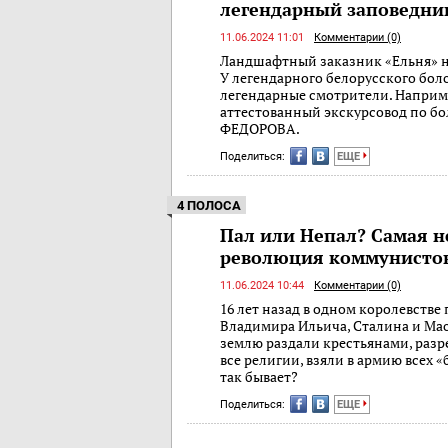
легендарный заповедник
11.06.2024 11:01
Комментарии (0)
Ландшафтный заказник «Ельня» н
У легендарного белорусского боло
легендарные смотрители. Наприме
аттестованный экскурсовод по бо
ФЕДОРОВА.
Поделиться:
ЕЩЕ
4 ПОЛОСА
Пал или Непал? Самая 
революция коммунистов
11.06.2024 10:44
Комментарии (0)
16 лет назад в одном королевстве
Владимира Ильича, Сталина и Мао
землю раздали крестьянами, разр
все религии, взяли в армию всех 
так бывает?
Поделиться:
ЕЩЕ