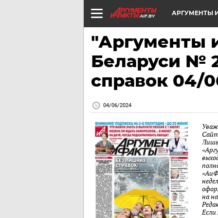
АРГУМЕНТЫ И
AIF.BY
"Аргументы и
Беларуси № 
справок 04/0
04/06/2024
Уваж
Сайт
Лишь
«Арг
выход
полн
«АиФ
неде
офор
на н
Реда
Если