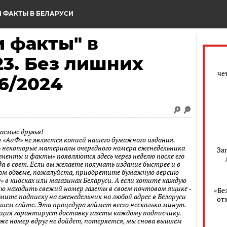
 ФАКТЫ В БЕЛАРУСИ
 факты" в
23. Без лишних
че
6/2024
аемые друзья!
 «АиФ» не является копией нашего бумажного издания.
 некоторые материалы очередного номера еженедельника
За
ументы и факты» появляются здесь через неделю после его
а в свет. Если вы желаете получать издание быстрее и в
ом объеме, пожалуйста, приобретите бумажную версию
» в киосках или магазинах Беларуси. А если хотите каждую
лю находить свежий номер газеты в своем почтовом ящике -
«Бе
мите подписку на еженедельник на любой адрес в Беларуси
от
ашем сайте. Эта процедура займет всего несколько минут.
кция гарантирует доставку газеты каждому подписчику.
 же номер вдруг не дойдет, потеряется, мы снова вышлем