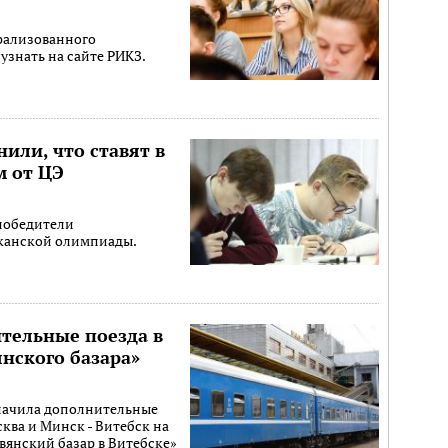
трализованного
узнать на сайте РИКЗ.
или, что ставят в
м от ЦЭ
 победители
иканской олимпиады.
тельные поезда в
янского базара»
значила дополнительные
ква и Минск - Витебск на
вянский базар в Витебске»