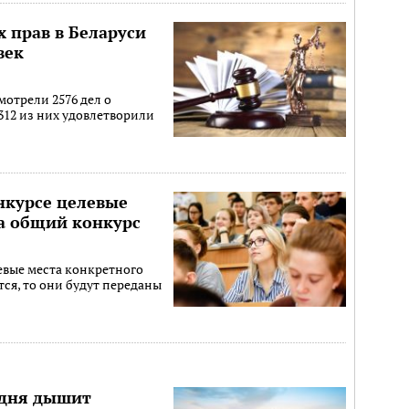
х прав в Беларуси
век
мотрели 2576 дел о
312 из них удовлетворили
нкурсе целевые
на общий конкурс
евые места конкретного
тся, то они будут переданы
одня дышит