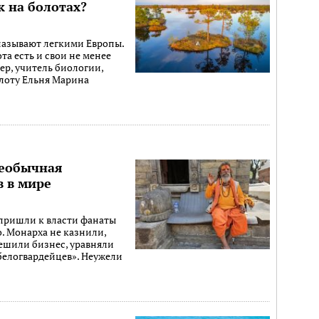
 на болотах?
азывают легкими Европы.
та есть и свои не менее
р, учитель биологии,
лоту Ельня Марина
необычная
 в мире
 пришли к власти фанаты
. Монарха не казнили,
ешили бизнес, уравняли
«белогвардейцев». Неужели