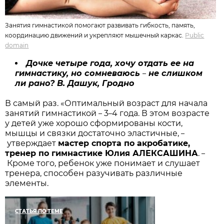
Занятия гимнастикой помогают развивать гибкость, память,
координацию движений и укрепляют мышечный каркас.
Public
domain
Дочке четыре года, хочу отдать ее на
гимнастику, но сомневаюсь
не слишком
–
ли рано? В. Дашук, Гродно
В самый раз. «Оптимальный возраст для начала
занятий гимнастикой
3
4 года. В этом возрасте
–
–
у детей уже хорошо сформированы кости,
мышцы и связки достаточно эластичные,
–
утверждает
мастер спорта по акробатике,
тренер по гимнастике Юлия АЛЕКСАШИНА
.
–
Кроме того, ребенок уже понимает и слушает
тренера, способен разучивать различные
элементы.
СТАТЬЯ ПО ТЕМЕ