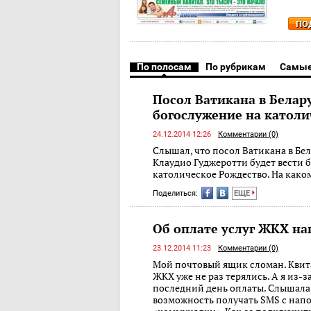
ПО
По полосам
По рубрикам
Самые
Посол Ватикана в Белару
богослужение на католи
24.12.2014 12:26
Комментарии (0)
Слышал, что посол Ватикана в Бе
Клаудио Гуджеротти будет вести 
католическое Рождество. На како
Поделиться:
ЕЩЕ
Об оплате услуг ЖКХ н
23.12.2014 11:23
Комментарии (0)
Мой почтовый ящик сломан. Квит
ЖКХ уже не раз терялись. А я из-
последний день оплаты. Слышала,
возможность получать SMS с нап