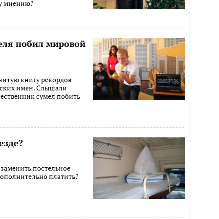
у мнению?
еля побил мировой
енитую книгу рекордов
сских имен. Слышали
чественник сумел побить
езде?
заменить постельное
 дополнительно платить?