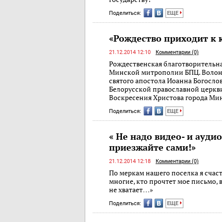
Поделиться:
ЕЩЕ
«Рождество приходит к
21.12.2014 12:10
Комментарии (0)
Рождественская благотворительна
Минской митрополии БПЦ. Волонт
святого апостола Иоанна Богосл
Белорусской православной церкви
Воскресения Христова города Мин
Поделиться:
ЕЩЕ
« Не надо видео- и ауди
приезжайте сами!»
21.12.2014 12:18
Комментарии (0)
По меркам нашего поселка я счаст
многие, кто прочтет мое письмо, в
не хватает…»
Поделиться:
ЕЩЕ