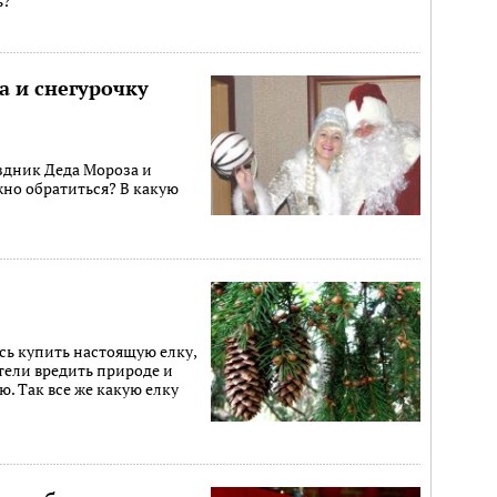
ь?
а и снегурочку
здник Деда Мороза и
жно обратиться? В какую
сь купить настоящую елку,
отели вредить природе и
. Так все же какую елку