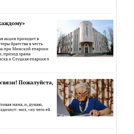
 каждому»
я акция проходит в
еры братства в честь
ова при Минской епархии
, приход храма
ска и Слуцкая епархия п
освязи! Пожалуйста,
ливая мама, и, думаю,
здохнут: мол, «ну чего ей