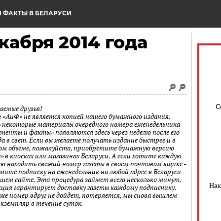
 ФАКТЫ В БЕЛАРУСИ
кабря 2014 года
С
аемые друзья!
 «АиФ» не является копией нашего бумажного издания.
 некоторые материалы очередного номера еженедельника
ументы и факты» появляются здесь через неделю после его
а в свет. Если вы желаете получать издание быстрее и в
ом объеме, пожалуйста, приобретите бумажную версию
» в киосках или магазинах Беларуси. А если хотите каждую
лю находить свежий номер газеты в своем почтовом ящике -
мите подписку на еженедельник на любой адрес в Беларуси
ашем сайте. Эта процедура займет всего несколько минут.
Нак
кция гарантирует доставку газеты каждому подписчику.
 же номер вдруг не дойдет, потеряется, мы снова вышлем
экземпляр в течение суток.