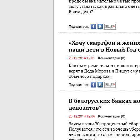
Вроде бы внимательно читаю прог
могу угадать, как правильно одет
В чем дело?
Поделиться:
ЕЩЕ
«Хочу смартфон и жених
наши дети в Новый Год 
23.12.2014 12:01
Комментарии (0)
Как бы стремительно ни шел впере
верят в Деда Мороза и Пишут ему 
обычно, о подарках.
Поделиться:
ЕЩЕ
В белорусских банках н
депозитов?
23.12.2014 12:06
Комментарии (0)
Зачем ввели 30-процентный сбор
Получается, что если хочешь убер
девальвации, то с тысячи долларо
государству?