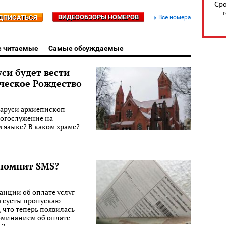
Сро
ВИДЕООБЗОРЫ НОМЕРОВ
ДПИСАТЬСЯ
Все номера
 читаемые
Самые обсуждаемые
си будет вести
ческое Рождество
ларуси архиепископ
богослужение на
м языке? В каком храме?
апомнит SMS?
анции об оплате услуг
за суеты пропускаю
 что теперь появилась
оминанием об оплате