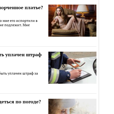
порченное платье?
Но мне его испортили в
не подлежит. Мне
ть уплачен штраф
быть уплачен штраф за
деться по погоде?