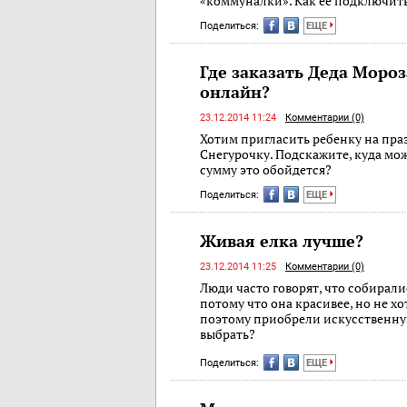
«коммуналки». Как ее подключит
Поделиться:
ЕЩЕ
Где заказать Деда Мороз
онлайн?
23.12.2014 11:24
Комментарии (0)
Хотим пригласить ребенку на пра
Снегурочку. Подскажите, куда мо
сумму это обойдется?
Поделиться:
ЕЩЕ
Живая елка лучше?
23.12.2014 11:25
Комментарии (0)
Люди часто говорят, что собирали
потому что она красивее, но не х
поэтому приобрели искусственную
выбрать?
Поделиться:
ЕЩЕ