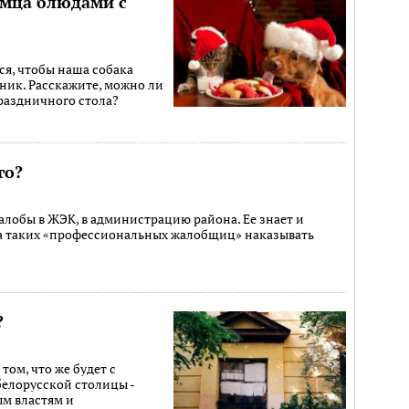
мца блюдами с
тся, чтобы наша собака
дник. Расскажите, можно ли
раздничного стола?
го?
лобы в ЖЭК, в администрацию района. Ее знает и
ра таких «профессиональных жалобщиц» наказывать
?
том, что же будет с
елорусской столицы -
ым властям и