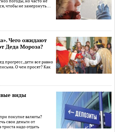
ноз погоды, но часто не
ься, чтобы не замерзнуть…
а». Чего ожидают
от Деда Мороза?
д прогресс, дети все равно
письма. О чем просят? Как
овые виды
 при покупке валюты?
ечь свои деньги от
в триста надо отдать