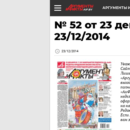
АРГУМЕНТЫ И
AIF.BY
№ 52 от 23 де
23/12/2014
23/12/2014
Уваж
Сайт
Лишь
«Арг
выход
полн
«АиФ
неде
офор
на н
Реда
Если
вам 