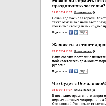
Можно ли кормить пито
праздничного застолья?
23.12.2014 11:27
Комментарии (0)
Новый Год уже не за горами. Хоче
также отметила с нами этот праз
угостить питомца чем-нибудь с п
Поделиться:
ЕЩЕ
Жаловаться станет доро
23.11.2014 11:33
Комментарии (0)
Наша соседка постоянно пишет жа
побаивается весь дом. Может, по
рублем?
Поделиться:
ЕЩЕ
Что будет с Осмоловкой
23.12.2014 11:37
Комментарии (0)
В последнее время много спорят о 
первым элитным микрорайоном б
Осмоловкой. Удалось ли столичн