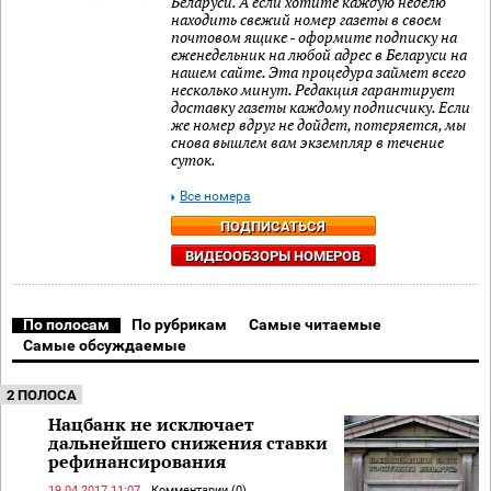
Беларуси. А если хотите каждую неделю
находить свежий номер газеты в своем
почтовом ящике - оформите подписку на
еженедельник на любой адрес в Беларуси на
нашем сайте. Эта процедура займет всего
несколько минут. Редакция гарантирует
доставку газеты каждому подписчику. Если
же номер вдруг не дойдет, потеряется, мы
снова вышлем вам экземпляр в течение
суток.
Все номера
ПОДПИСАТЬСЯ
ВИДЕООБЗОРЫ НОМЕРОВ
По полосам
По рубрикам
Самые читаемые
Самые обсуждаемые
2 ПОЛОСА
Нацбанк не исключает
дальнейшего снижения ставки
рефинансирования
19.04.2017 11:07
Комментарии (0)