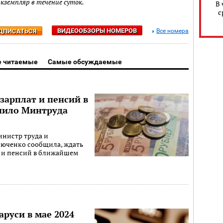
экземпляр в течение суток.
В 
с
ВИДЕООБЗОРЫ НОМЕРОВ
ДПИСАТЬСЯ
Все номера
 читаемые
Самые обсуждаемые
зарплат и пенсий в
нило Минтруда
министр труда и
юченко сообщила, ждать
 и пенсий в ближайшем
аруси в мае 2024