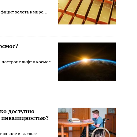
ефицит золота в мире…
осмос?
о построит лифт в космос…
ко доступно
с инвалидностью?
циальное и высшее