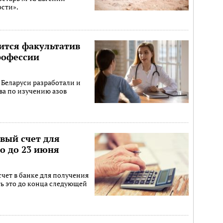
сти».
ится факультатив
рофессии
 Беларуси разработали и
ва по изучению азов
вый счет для
о до 23 июня
счет в банке для получения
ть это до конца следующей