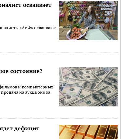
рналист осваивает
рналисты «АиФ» осваивают
лое состояние?
 фильмов и компьютерных
 продана на аукционе за
рядет дефицит