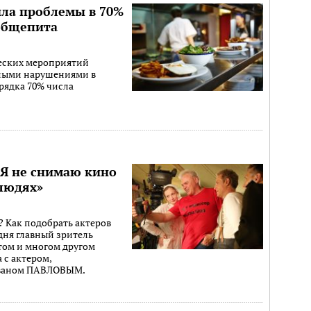
ла проблемы в 70%
общепита
еских мероприятий
нными нарушениями в
рядка 70% числа
«Я не снимаю кино
людях»
 Как подобрать актеров
дня главный зритель
том и многом другом
 с актером,
Иваном ПАВЛОВЫМ.