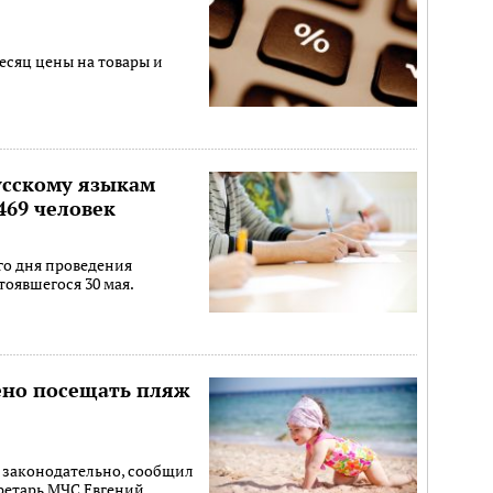
есяц цены на товары и
усскому языкам
469 человек
го дня проведения
тоявшегося 30 мая.
ено посещать пляж
и законодательно, сообщил
ретарь МЧС Евгений