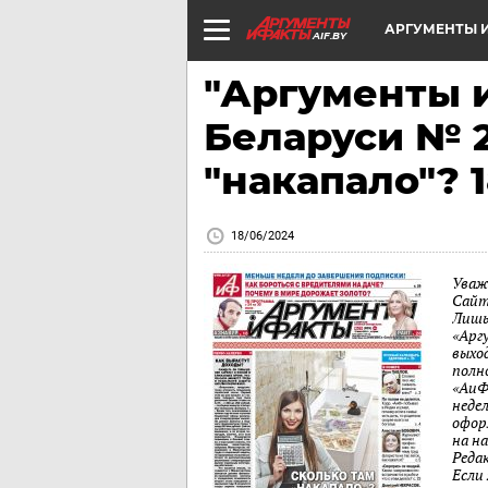
АРГУМЕНТЫ И
AIF.BY
"Аргументы и
Беларуси № 2
"накапало"? 
18/06/2024
Уваж
Сайт
Лишь
«Арг
выход
полн
«АиФ
неде
офор
на н
Реда
Если