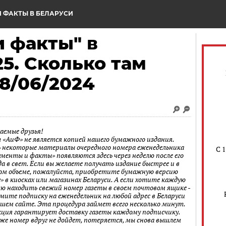
 ФАКТЫ В БЕЛАРУСИ
 факты" в
5. Сколько там
18/06/2024
аемые друзья!
 «АиФ» не является копией нашего бумажного издания.
 некоторые материалы очередного номера еженедельника
С 
ументы и факты» появляются здесь через неделю после его
а в свет. Если вы желаете получать издание быстрее и в
ом объеме, пожалуйста, приобретите бумажную версию
» в киосках или магазинах Беларуси. А если хотите каждую
лю находить свежий номер газеты в своем почтовом ящике -
мите подписку на еженедельник на любой адрес в Беларуси
ашем сайте. Эта процедура займет всего несколько минут.
кция гарантирует доставку газеты каждому подписчику.
 же номер вдруг не дойдет, потеряется, мы снова вышлем