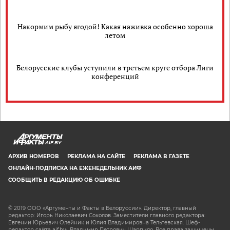
Накормим рыбу ягодой! Какая наживка особенно хороша
летом
Белорусские клубы уступили в третьем круге отбора Лиги
конференций
AIF.BY
АРХИВ НОМЕРОВ
РЕКЛАМА НА САЙТЕ
РЕКЛАМА В ГАЗЕТЕ
ОНЛАЙН-ПОДПИСКА НА ЕЖЕНЕДЕЛЬНИК АИФ
СООБЩИТЬ В РЕДАКЦИЮ ОБ ОШИБКЕ
© 2019 ООО «Аргументы и Факты в Белоруссии». Директор, главный
редактор: Игорь Николаевич Соколов. Заместители главного редактора:
Евгений Юрьевич Олейник и Юлия Владимировна Тельтевская. Шеф-
редактор сайта aif.by: Владимир Петрович Шарпило. Все права защищены.