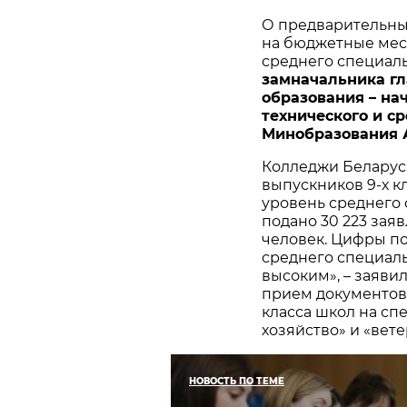
О предварительных
на бюджетные мест
среднего специал
замначальника гл
образования – на
технического и с
Минобразования
Колледжи Беларус
выпускников 9-х к
уровень среднего 
подано 30 223 зая
человек. Цифры по
среднего специаль
высоким», – заяви
прием документов 
класса школ на сп
хозяйство» и «вет
НОВОСТЬ ПО ТЕМЕ