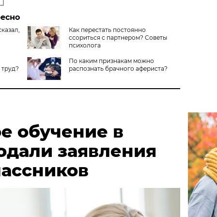
ресно
сказал,
Как перестать постоянно
ссориться с партнером? Советы
психолога
По каким признакам можно
 труд?
распознать брачного афериста?
е обучение в
одали заявления
классников