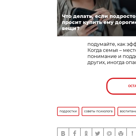
Что делать, если подрост
просит купить ему дороги
вещи?
подумайте, как э
Когда семья – мест
понимание и поддер
других, иногда опа
ОСТ
подростки
советы психолога
воспитан