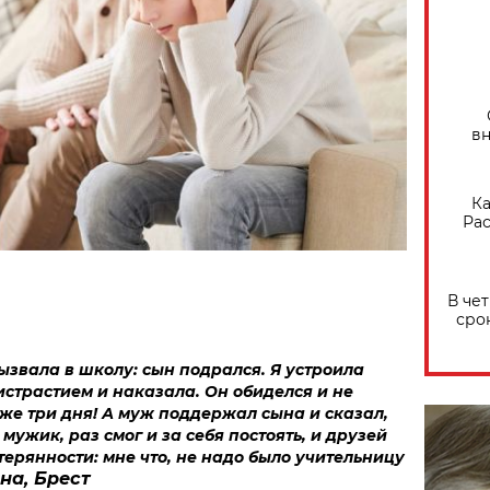
вн
Ка
Рас
В че
сро
ызвала в школу: сын подрался. Я устроила
истрастием и наказала. Он обиделся и не
уже три дня! А муж поддержал сына и сказал,
мужик, раз смог и за себя постоять, и друзей
терянности: мне что, не надо было учительницу
на, Брест