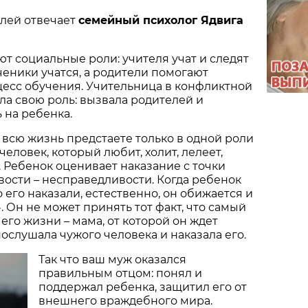
елей отвечает
семейный психолог Ядвига
ют социальные роли: учителя учат и следят
ченики учатся, а родители помогают
есс обучения. Учительница в конфликтной
а свою роль: вызвала родителей и
 на ребенка.
 всю жизнь предстаете только в одной роли
 человек, который любит, холит, лелеет,
. Ребенок оценивает наказание с точки
ости – несправедливости. Когда ребенок
о его наказали, естественно, он обижается и
. Он не может принять тот факт, что самый
его жизни – мама, от которой он ждет
ослушала чужого человека и наказала его.
Так что ваш муж оказался
правильным отцом: понял и
поддержал ребенка, защитил его от
внешнего враждебного мира.