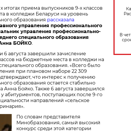
 итогах приема выпускников 9-х классов
Ка
Рас
а в колледжи Беларуси на уровень
ьного образования
рассказала
авного управления профессионального
чальник управления профессионально-
В че
реднего специального образования
сро
 Анна БОЙКО
.
и 6 августа завершили зачисление
лассов на бюджетные места в колледжи на
специального образования. «Всего было
вления при плановом наборе 22 309
дтверждают, что интерес к получению
ного образования остается стабильно
ла Анна Бойко. Также 6 августа завершился
у абитуриентов, поступающих после 9-го
ециальности направлений «сельское
еринария».
По словам представителя
Минобразования, самый высокий
конкурс среди этой категории