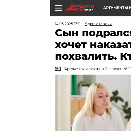
АРГУМЕНТЫ И
AIF.BY
14.05.2025 17:11
Ядвига Монич
Сын подралс
хочет наказат
похвалить. К
"Аргументы и факты" в Беларуси № 19