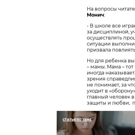
На вопросы читат
Монич
:
- В школе все игра
за дисциплиной, у
осуществлять проц
ситуации выполнил
призвала повлиять
Но для ребенка вы
– мамы. Мама – тот
иногда наказывает
зрения справедлив
не понимает, за чт
уходит в «оборону»
главный человек в 
защиты и любви, п
СТАТЬЯ ПО ТЕМЕ