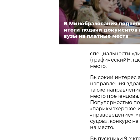
В Минобразования подвел
итоги подачи документов 
вузы на платные места
специальности «ди
(графический)», гд
место.
Высокий интерес 
направления здраво
также направления
место претендовал
Популярностью по
«парикмахерское и
«правоведение», «
судов», конкурс на
на место.
Выпускники 9-х кл