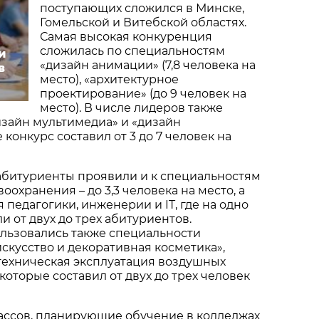
поступающих сложился в Минске,
Гомельской и Витебской областях.
Самая высокая конкуренция
сложилась по специальностям
и
«дизайн анимации» (7,8 человека на
в
место), «архитектурное
проектирование» (до 9 человек на
место). В числе лидеров также
зайн мультимедиа» и «дизайн
е конкурс составил от 3 до 7 человек на
абитуриенты проявили и к специальностям
охранения – до 3,3 человека на место, а
 педагогики, инженерии и IT, где на одно
и от двух до трех абитуриентов.
льзовались также специальности
скусство и декоративная косметика»,
техническая эксплуатация воздушных
 которые составил от двух до трех человек
ассов, планирующие обучение в колледжах