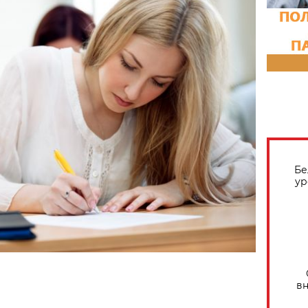
Бе
ур
вн