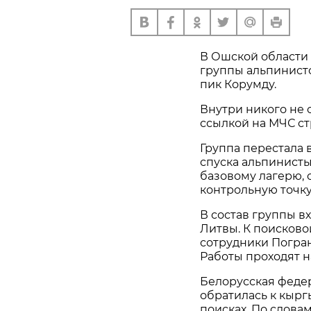
В Ошской области
группы альпинисто
пик Корумду.
Внутри никого не 
ссылкой на МЧС ст
Группа перестала 
спуска альпинисты
базовому лагерю, 
контрольную точку
В состав группы в
Литвы. К поисков
сотрудники Погра
Работы проходят н
Белорусская феде
обратилась к кырг
поисках. По слова