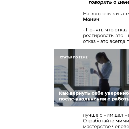
говорить о цен
На вопросы читат
Монич
:
- Понять, что отка
реагировать: это –
отказ – это всегда 
СТАТЬЯ ПО ТЕМЕ
Как вернуть себе уверенно
после увольнения с работ
лучше с ним дел н
Отработайте мими
мастерстве челове