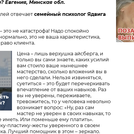
е? Евгения, Минская обл.
елей отвечает
семейный психолог Ядвига
з – это не катастрофа! Надо спокойно
 нормально, это не ваша характеристика,
право клиента.
Цена – лишь верхушка айсберга, и
только вы сами знаете, каких усилий
вам стоило ваше нынешнее
мастерство, сколько вложений вы в
него сделали. Нельзя извиняться,
суетиться – это будет перечеркивать
впечатление от ваших навыков. Раз
вы не уверены, переживаете,
сть
тревожитесь, то у человека невольно
ы?
возникает вопрос: «Ну, раз сам
мастер не уверен в своих навыках, то
е иметь. Или поменьше ему платить».
ку-пластику-жесты уверенного в своем
ка. Лучший помощник в этом – зеркало.