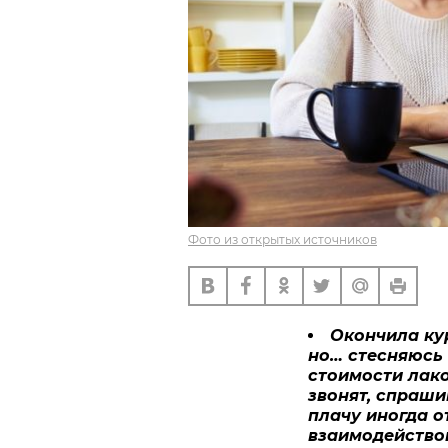
Фото из открытых источников
Окончила ку
но… стесняюсь 
стоимости лако
звонят, спраши
плачу иногда о
взаимодейство