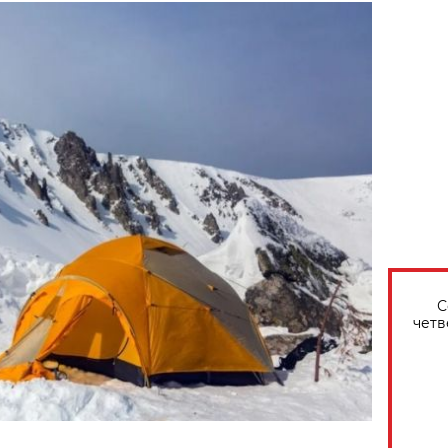
С
четв