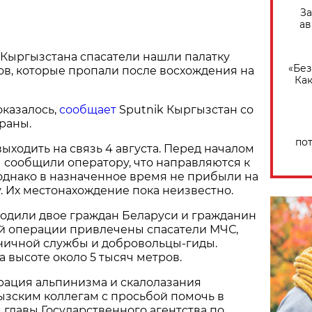
За
ав
 Кыргызстана спасатели нашли палатку
«Без
в, которые пропали после восхождения на
Как
оказалось,
сообщает
Sputnik Кыргызстан со
раны.
по
выходить на связь 4 августа. Перед началом
 сообщили оператору, что направляются к
однако в назначенное время не прибыли на
. Их местонахождение пока неизвестно.
ходили двое граждан Беларуси и гражданин
ой операции привлечены спасатели МЧС,
ничной службы и добровольцы-гиды.
а высоте около 5 тысяч метров.
рация альпинизма и скалолазания
ызским коллегам с просьбой помочь в
м главы Государственного агентства по