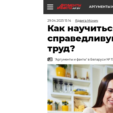
АРГУМЕНТЫ И
AIF.BY
29.04.2025 15:14
Ядвига Монич
Как научитьс
справедливу
труд?
"Аргументы и факты" в Беларуси № 17