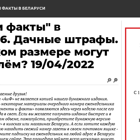
 ФАКТЫ В БЕЛАРУСИ
 факты" в
16. Дачные штрафы.
аком размере могут
лём? 19/04/2022
С 
аемые друзья!
 «АиФ» не является копией нашего бумажного издания.
 некоторые материалы очередного номера еженедельника
ументы и факты» появляются здесь через неделю после его
а в свет. Если вы желаете получать издание быстрее и в
ом объеме, пожалуйста, приобретите бумажную версию
» в киосках или магазинах Беларуси. А если хотите каждую
лю находить свежий номер газеты в своем почтовом ящике -
мите подписку на еженедельник на любой адрес в Беларуси
ашем сайте. Эта процедура займет всего несколько минут.