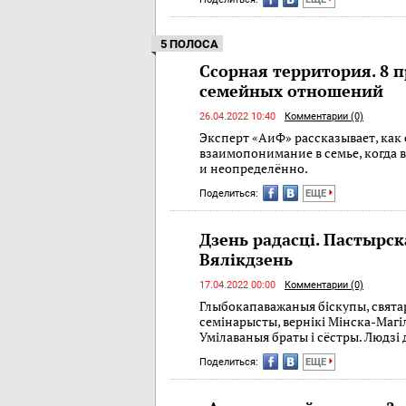
5 ПОЛОСА
Ссорная территория. 8 
семейных отношений
26.04.2022 10:40
Комментарии (0)
Эксперт «АиФ» рассказывает, как
взаимопонимание в семье, когда 
и неопределённо.
Поделиться:
ЕЩЕ
Дзень радасцi. Пастырск
Вялікдзень
17.04.2022 00:00
Комментарии (0)
Глыбокапаважаныя біскупы, свята
семінарысты, вернікі Мінска-Магіл
Умілаваныя браты і сёстры. Людзі 
Поделиться:
ЕЩЕ