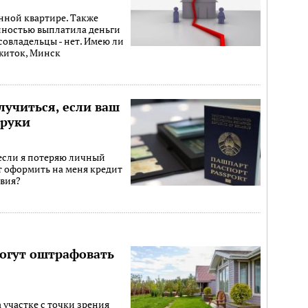
анной квартире. Также
олностью выплатила деньги
совладельцы - нет. Имею ли
ожиток, Минск
лучиться, если ваш
 руки
 если я потеряю личный
т оформить на меня кредит
твия?
могут оштрафовать
а участке с точки зрения