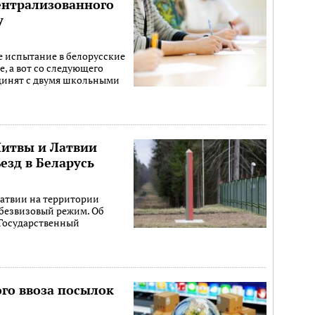
ентрализованного
у
е испытание в белорусские
, а вот со следующего
единят с двумя школьными
Литвы и Латвии
езд в Беларусь
Латвии на территории
 безвизовый режим. Об
 Государственный
го ввоза посылок