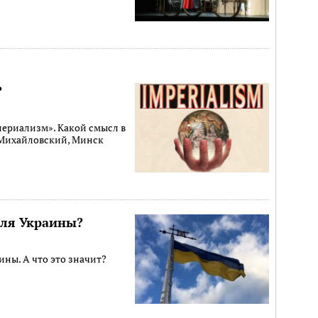
?
периализм». Какой смысл в
 Михайловский, Минск
для Украины?
ны. А что это значит?