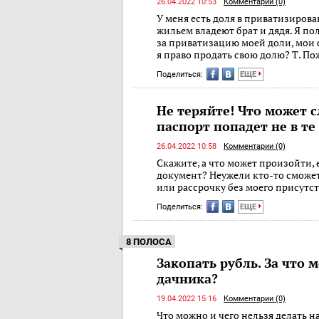
26.04.2022 10:53
Комментарии (0)
У меня есть доля в приватизиров
жильем владеют брат и дядя. Я п
за приватизацию моей доли, мои 
я право продать свою долю? Т. П
Поделиться:
ЕЩЕ
Не теряйте! Что может с
паспорт попадет не в те
26.04.2022 10:58
Комментарии (0)
Скажите, а что может произойти,
документ? Неужели кто-то сможе
или рассрочку без моего присутс
Поделиться:
ЕЩЕ
8 ПОЛОСА
Закопать рубль. За что 
дачника?
19.04.2022 15:16
Комментарии (0)
Что можно и чего нельзя делать н