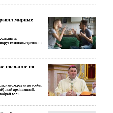
правил мирных
 сохранить
вокруг слишком тревожно
ае пасланне на
ры, кансэкраваныя асобы,
ёўскай архідыяцэзіі.
добрай волі.