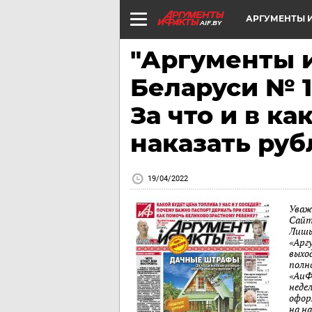
АРГУМЕНТЫ И
AIF.BY
"Аргументы и
Беларуси № 
За что и в к
наказать руб
19/04/2022
Уваж
Сайт
Лишь
«Арг
выход
полн
«АиФ
неде
офор
на н