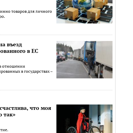
инно товаров для личного
ро.
на въезд
рованного в ЕС
 в отношении
рованных в государствах –
счастлива, что моя
о так»
етие.