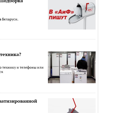
» Подборка
в Беларуси.
 техника?
ю технику и телефоны или
ск
иватизированной