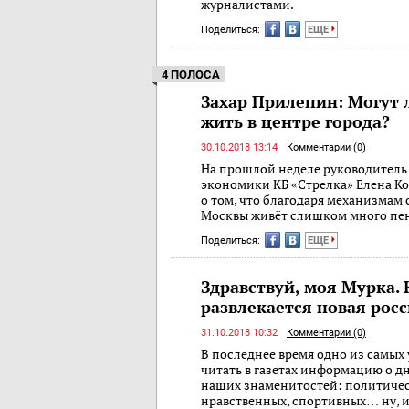
журналистами.
Поделиться:
ЕЩЕ
4 ПОЛОСА
Захар Прилепин: Могут
жить в центре города?
30.10.2018 13:14
Комментарии (0)
На прошлой неделе руководитель
экономики КБ «Стрелка» Елена К
о том, что благо­даря механизмам
Москвы живёт слишком много п­е
Поделиться:
ЕЩЕ
Здравствуй, моя Мурка.
развлекается новая рос
31.10.2018 10:32
Комментарии (0)
В последнее время одно из самых
читать в газетах информацию о д
наших знаменито­стей: политичес
нравственных, спортивных… ну, и 