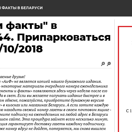
 ФАКТЫ В БЕЛАРУСИ
 факты" в
44. Припарковаться
/10/2018
аемые друзья!
 «АиФ» не является копией нашего бумажного издания.
 некоторые материалы очередного номера еженедельника
ументы и факты» появляются здесь через неделю после его
а в свет. Если вы желаете получать издание быстрее и в
ом объеме, пожалуйста, приобретите бумажную версию
» в киосках или магазинах Беларуси. А если хотите каждую
лю находить свежий номер газеты в своем почтовом ящике -
С 
мите подписку на еженедельник на любой адрес в Беларуси
ашем сайте. Эта процедура займет всего несколько минут.
кция гарантирует доставку газеты каждому подписчику.
 же номер вдруг не дойдет, потеряется, мы снова вышлем