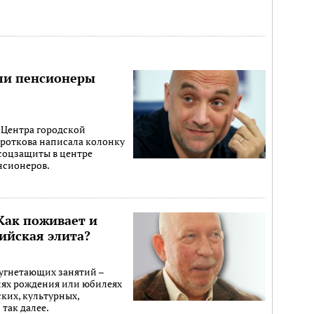
 ли пенсионеры
 Центра городской
ороткова написала колонку
 соц­защиты в центре
нсионеров.
 Как поживает и
сийская элита?
 угнетающих занятий –
нях рождения или юбилеях
ких, культурных,
так далее.