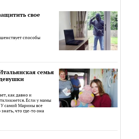
защитить свое
ршенствует способы
 Итальянская семья
 девушки
ет, как давно и
откликнется. Если у мамы
 У самой Марины все
 знать, что где-то она