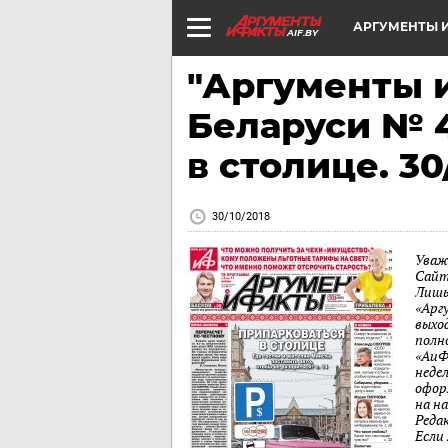
АРГУМЕНТЫ И
AIF.BY
"Аргументы и
Беларуси № 
в столице. 30
30/10/2018
Уваж
Сайт
Лишь
«Арг
выход
полн
«АиФ
неде
офор
на н
Реда
Если