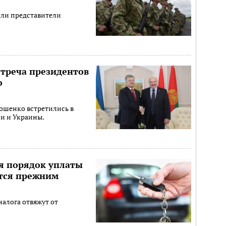
али представители
стреча президентов
о
ошенко встретились в
си и Украины.
я порядок уплаты
ется прежним
налога отвяжут от