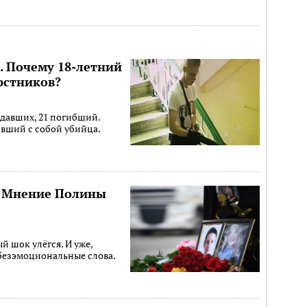
. Почему 18-летний
рстников?
адавших, 21 погибший.
ивший с собой убийца.
. Мнение Полины
й шок улёгся. И уже,
 безэмоциональные слова.