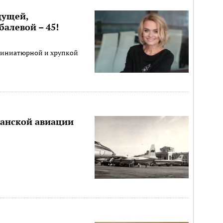
дущей,
алевой – 45!
о миниатюрной и хрупкой
данской авиации