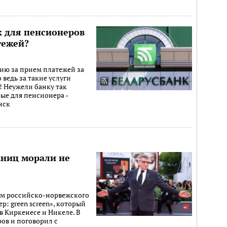
к для пенсионеров
тежей?
ию за прием платежей за
 ведь за такие услуги
 Неужели банку так
ые для пенсионера -
нск
аниц морали не
ем российско-норвежского
: green screen», который
в Киркенесе и Никеле. В
ов и поговорил с