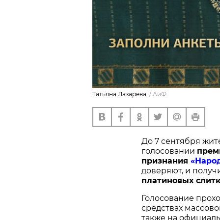
Татьяна Лазарева.
/
АиФ
До 7 сентября жит
голосовании
п
рем
признания
«Наро
доверяют, и получ
платиновых слитк
Голосование прохо
средствах массово
также на официал