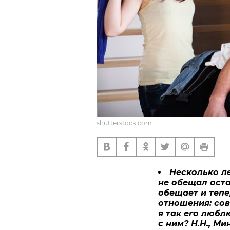
shutterstock.com
Несколько л
не обещал оста
обещает и тепе
отношения: сов
я так его любл
с ним? Н.Н., Ми