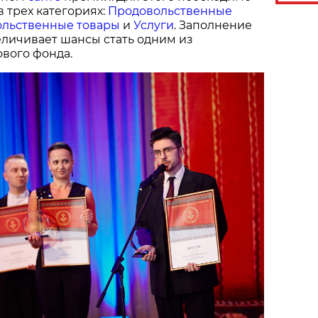
в трех категориях:
Продовольственные
льственные товары
и
Услуги
. Заполнение
величивает шансы стать одним из
вого фонда.