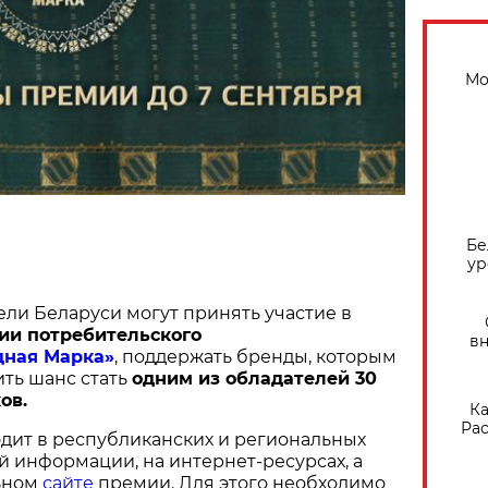
Мо
Бе
ур
ели Беларуси могут принять участие в
ии потребительского
вн
дная Марка»
, поддержать бренды, которым
ить шанс стать
одним из обладателей 30
ов.
Ка
Рас
дит в республиканских и региональных
й информации, на интернет-ресурсах, а
ьном
сайте
премии. Для этого необходимо