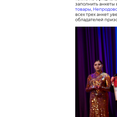
заполнить анкеты 
товары
,
Непродово
всех трех анкет у
обладателей призо