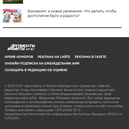
Биохакинг и новые увлечения. Что делать, чтобы
долголетие было в радость?
AIF.BY
АРХИВ НОМЕРОВ
РЕКЛАМА НА САЙТЕ
РЕКЛАМА В ГАЗЕТЕ
ОНЛАЙН-ПОДПИСКА НА ЕЖЕНЕДЕЛЬНИК АИФ
СООБЩИТЬ В РЕДАКЦИЮ ОБ ОШИБКЕ
© 2019 ООО «Аргументы и Факты в Белоруссии». Директор, главный
редактор: Игорь Николаевич Соколов. Заместители главного редактора:
Евгений Юрьевич Олейник и Юлия Владимировна Тельтевская. Шеф-
редактор сайта aif.by: Владимир Петрович Шарпило. Все права защищены.
Копирование и использование полных материалов запрещено, частичное
цитирование возможно только при условии гиперссылки на сайт www.aif.by.
Телефон для связи с редакцией: +375 29 642 67 51.
Свидетельство Министерства информации Республики Беларусь №1040 от
14.01.2010