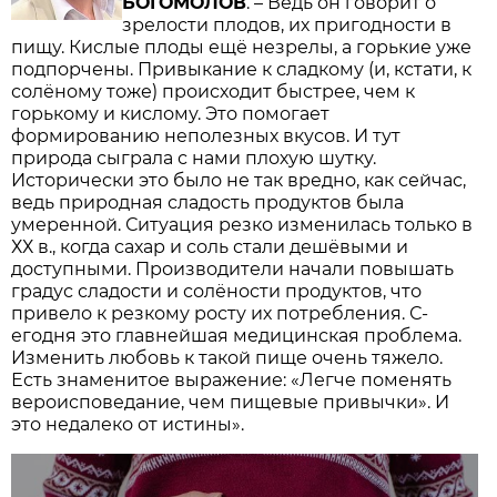
БОГОМОЛОВ
. – Ведь он говорит о
зрелости плодов, их пригодности в
пищу. Кислые плоды ещё незрелы, а горькие уже
подпорчены. Привыкание к сладкому (и, кстати, к
солёному тоже) происходит быстрее, чем к
горькому и кислому. Это помогает
формированию неполезных вкусов. И тут
природа сыграла с нами плохую шутку.
Исторически это было не так вредно, как сейчас,
ведь природная сладость продуктов была
умеренной. Ситуация резко изменилась только в
ХХ в., когда сахар и соль стали дешёвыми и
доступными. Производители начали повышать
градус сладо­сти и солёности продуктов, что
привело к резкому росту их потребления. С­
егодня это главнейшая медицинская проблема.
Изменить любовь к такой пище очень тяжело.
Есть знаменитое выражение: «Легче поменять
вероисповедание, чем пищевые привычки». И
это недалеко от и­стины».