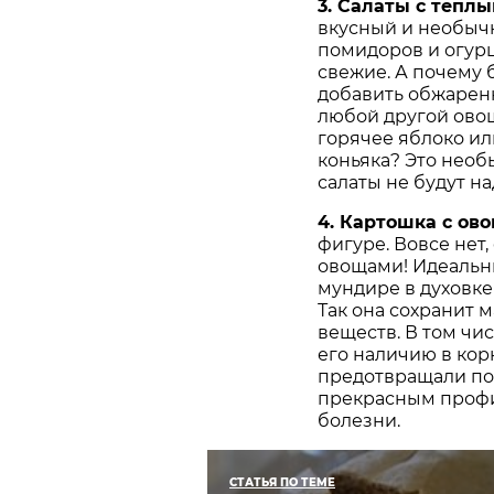
3. Салаты с тепл
вкусный и необычн
помидоров и огурц
свежие. А почему 
добавить обжарен
любой другой овощ
горячее яблоко ил
коньяка? Это необ
салаты не будут н
4. Картошка с ов
фигуре. Вовсе нет,
овощами! Идеальны
мундире в духовке
Так она сохранит 
веществ. В том чи
его наличию в кор
предотвращали по
прекрасным профи
болезни.
СТАТЬЯ ПО ТЕМЕ