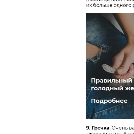
их больше одного 
Правильный з
голодный же
Подробнее
9. Гречка
. Очень в
«железистых». А эт