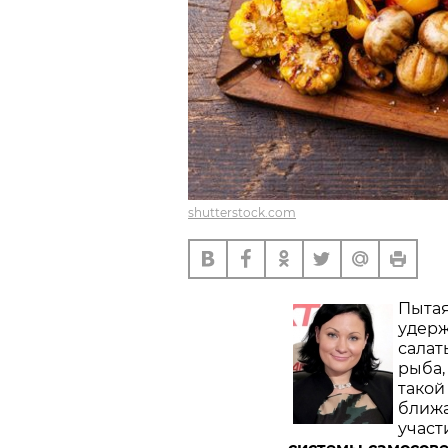
shutterstock.com
Пытая
удерж
салат
рыба,
такой
ближа
участ