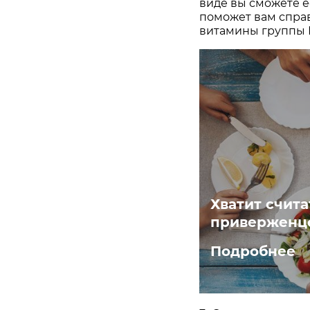
виде вы сможете ес
поможет вам справ
витамины группы В
Хватит счита
приверженце
Подробнее