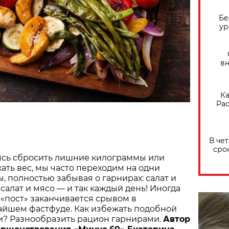
Бе
ур
вн
Ка
Рас
В че
сро
сь сбросить лишние килограммы или
ать вес, мы часто переходим на одни
ы, полностью забывая о гарнирах: салат и
 салат и мясо — и так каждый день! Иногда
 «пост» заканчивается срывом в
йшем фастфуде. Как избежать подобной
и? Разнообразить рацион гарнирами.
Автор