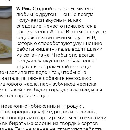
7. Рис
. С одной стороны, мы его
любим, с другой — он не всегда
получается вкусным и, как
следствие, нечасто появляется в
нашем меню. А зря! В этом продукте
содержатся витамины группы B,
которые способствуют улучшению
работы кишечника, выводят шлаки
из организма. Чтобы рис всегда
получался вкусным, обязательно
тщательно промывайте его до
тем заливайте водой так, чтобы она
два пальца, также добавьте несколько
ивкового масла, пару зубчиков чеснока,
ст. Такой рис будет гораздо вкуснее, и вы
ь этот гарнир чаще.
н незаконно «обиженный» продукт.
о не вредны для фигуры, но и полезны,
их с овощными гарнирами вместо мяса или
 выбирать макароны из твердых сортов
знее. Тем не менее не стоит употреблять