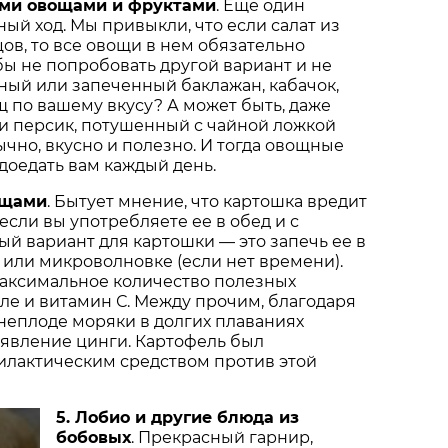
ыми овощами и фруктами
. Еще один
ый ход. Мы привыкли, что если салат из
ов, то все овощи в нем обязательно
бы не попробовать другой вариант и не
ный или запеченный баклажан, кабачок,
 по вашему вкусу? А может быть, даже
и персик, потушенный с чайной ложкой
ычно, вкусно и полезно. И тогда овощные
адоедать вам каждый день.
ощами
. Бытует мнение, что картошка вредит
 если вы употребляете ее в обед и с
й вариант для картошки — это запечь ее в
 или микроволновке (если нет времени).
максимальное количество полезных
сле и витамин С. Между прочим, благодаря
неплоде моряки в долгих плаваниях
явление цинги. Картофель был
лактическим средством против этой
5. Лобио и другие блюда из
бобовых
. Прекрасный гарнир,