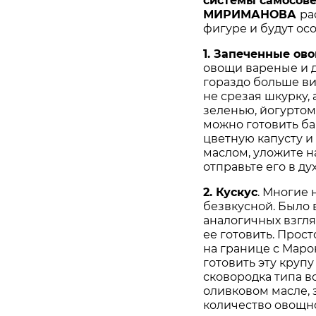
системы самосов
МИРИМАНОВА
ра
фигуре и будут ос
1. Запеченные ов
овощи вареные и д
гораздо больше ви
не срезая шкурку,
зеленью, йогурто
можно готовить ба
цветную капусту и
маслом, уложите н
отправьте его в ду
2. Кускус
. Многие 
безвкусной. Было 
аналогичных взгля
ее готовить. Прос
на границе с Маро
готовить эту крупу
сковородка типа в
оливковом масле, 
количество овощно