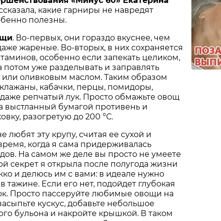
ершенствования «Минус 60» Екатерина
ссказала, какие гарниры не навредят
обенно полезны.
ощи
. Во-первых, они гораздо вкуснее, чем
аже жареные. Во-вторых, в них сохраняется
таминов, особенно если запекать целиком,
 а потом уже разделывать и заправлять
м или оливковым маслом. Таким образом
клажаны, кабачки, перцы, помидоры,
 даже репчатый лук. Просто обмажьте овощ
а выстланный бумагой противень и
ховку, разогретую до 200 °С.
не любят эту крупу, считая ее сухой и
время, когда я сама придерживалась
дов. На самом же деле вы просто не умеете
той секрет я открыла после полугода жизни
кко и делюсь им с вами: в идеале нужно
 в тажине. Если его нет, подойдет глубокая
ок. Просто пассеруйте любимые овощи на
засыпьте кускус, добавьте небольшое
го бульона и накройте крышкой. В таком