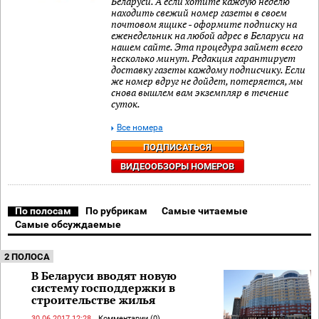
Беларуси. А если хотите каждую неделю
находить свежий номер газеты в своем
почтовом ящике - оформите подписку на
еженедельник на любой адрес в Беларуси на
нашем сайте. Эта процедура займет всего
несколько минут. Редакция гарантирует
доставку газеты каждому подписчику. Если
же номер вдруг не дойдет, потеряется, мы
снова вышлем вам экземпляр в течение
суток.
Все номера
ПОДПИСАТЬСЯ
ВИДЕООБЗОРЫ НОМЕРОВ
По полосам
По рубрикам
Самые читаемые
Самые обсуждаемые
2 ПОЛОСА
В Беларуси вводят новую
систему господдержки в
строительстве жилья
30.06.2017 12:28
Комментарии (0)