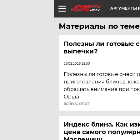
АРГУМЕНТЫ И
AIF.BY
Материалы по теме
Полезны ли готовые 
выпечки?
28.02.2026 22:30
Полезны ли готовые смеси 
приготовления блинов, кекс
обращать внимание при поку
Орша
ВОПРОС-ОТВЕТ
Индекс блина. Как и
цена самого популяр
Масленицу