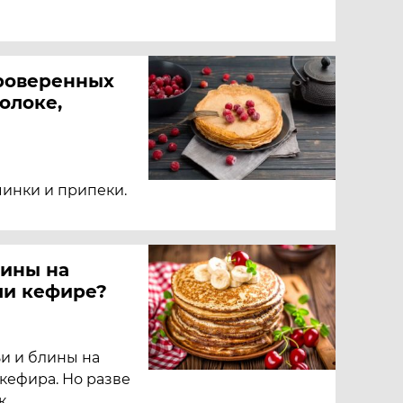
проверенных
олоке,
чинки и припеки.
лины на
ли кефире?
ьи и блины на
кефира. Но разве
к