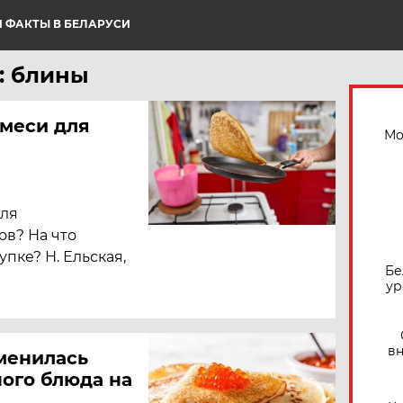
 ФАКТЫ В БЕЛАРУСИ
: блины
смеси для
Мо
для
ов? На что
пке? Н. Ельская,
Бе
ур
вн
зменилась
ного блюда на