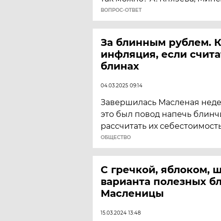
ВОПРОС-ОТВЕТ
За блинным рублем. К
инфляция, если счита
блинах
04.03.2025 09:14
Завершилась Масленая недел
это был повод напечь блинчи
рассчитать их себестоимость
ОБЩЕСТВО
С гречкой, яблоком, 
варианта полезных б
Масленицы
15.03.2024 13:48