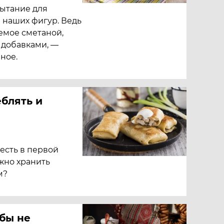
ытание для
я наших фигур. Ведь
емое сметаной,
 добавками, —
ное.
блять и
есть в первой
жно хранить
м?
обы не