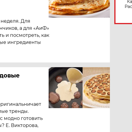
Ка
Рас
неделя. Для
нчиков, а для «АиФ»
ть и посмотреть, как
ные ингредиенты
ндовые
оригинальничает
мые тренды.
ас модно готовить
? Е. Викторова,