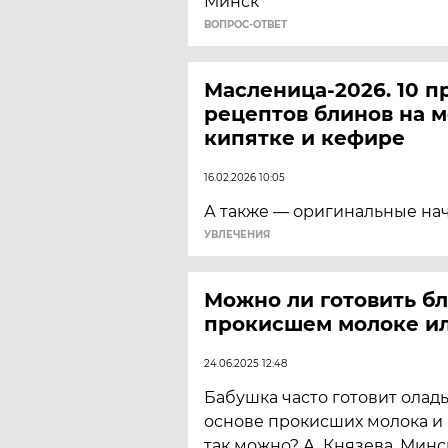
Минск
ВОПРОС-ОТВЕТ
Масленица-2026. 10 
рецептов блинов на м
кипятке и кефире
16.02.2026 10:05
А также — оригинальные на
УВЛЕЧЕНИЯ
Можно ли готовить б
прокисшем молоке и
24.06.2025 12:48
Бабушка часто готовит олад
основе прокисших молока и 
так можно? А. Князева, Минс