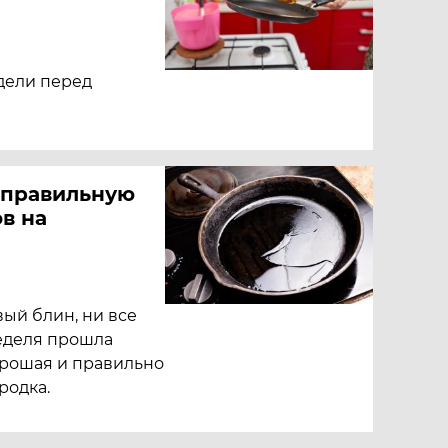
дели перед
ь правильную
в на
ый блин, ни все
еделя прошла
орошая и правильно
родка.