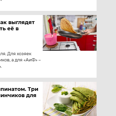
ак выглядят
ть её в
я. Для хозяек
ков, а для «АиФ» –
.
шпинатом. Три
линчиков для