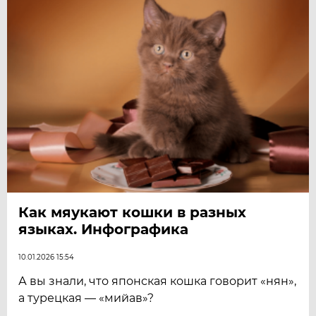
Как мяукают кошки в разных
языках. Инфографика
10.01.2026 15:54
А вы знали, что японская кошка говорит «нян»,
а турецкая — «мийав»?