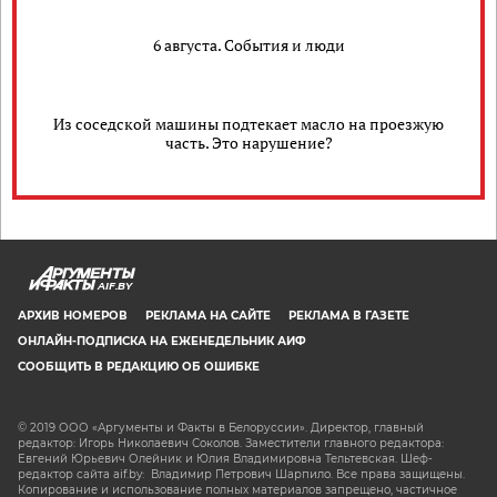
6 августа. События и люди
Из соседской машины подтекает масло на проезжую
часть. Это нарушение?
AIF.BY
АРХИВ НОМЕРОВ
РЕКЛАМА НА САЙТЕ
РЕКЛАМА В ГАЗЕТЕ
ОНЛАЙН-ПОДПИСКА НА ЕЖЕНЕДЕЛЬНИК АИФ
СООБЩИТЬ В РЕДАКЦИЮ ОБ ОШИБКЕ
© 2019 ООО «Аргументы и Факты в Белоруссии». Директор, главный
редактор: Игорь Николаевич Соколов. Заместители главного редактора:
Евгений Юрьевич Олейник и Юлия Владимировна Тельтевская. Шеф-
редактор сайта aif.by: Владимир Петрович Шарпило. Все права защищены.
Копирование и использование полных материалов запрещено, частичное