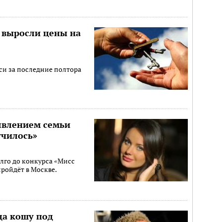
х выросли цены на
си за последние полтора
явлением семьи
училось»
лго до конкурса «Мисс
пройдёт в Москве.
да кошу под