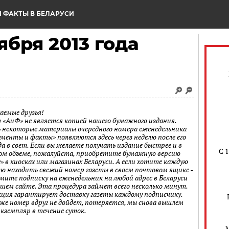
 ФАКТЫ В БЕЛАРУСИ
ября 2013 года
аемые друзья!
 «АиФ» не является копией нашего бумажного издания.
 некоторые материалы очередного номера еженедельника
ументы и факты» появляются здесь через неделю после его
а в свет. Если вы желаете получать издание быстрее и в
С 
ом объеме, пожалуйста, приобретите бумажную версию
» в киосках или магазинах Беларуси. А если хотите каждую
лю находить свежий номер газеты в своем почтовом ящике -
мите подписку на еженедельник на любой адрес в Беларуси
ашем сайте. Эта процедура займет всего несколько минут.
кция гарантирует доставку газеты каждому подписчику.
 же номер вдруг не дойдет, потеряется, мы снова вышлем
экземпляр в течение суток.