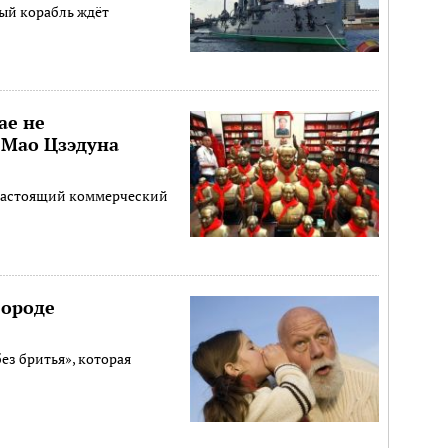
ый корабль ждёт
ае не
 Мао Цзэдуна
 настоящий коммерческий
бороде
ез бритья», которая