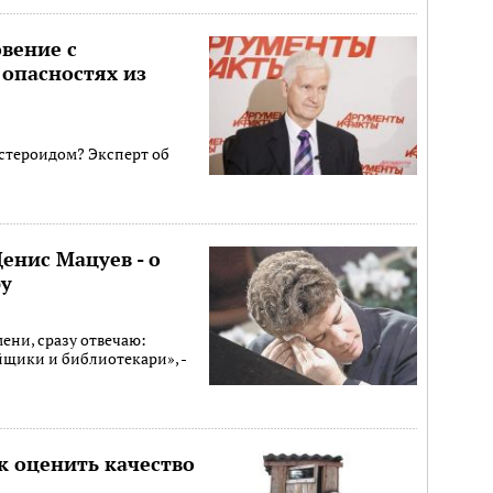
овение с
 опасностях из
астероидом? Эксперт об
енис Мацуев - о
ру
мени, сразу отвечаю:
щики и библиотекари», -
к оценить качество