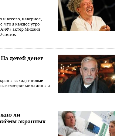
 и весело, наверное,
, что я каждое утро
 «АиФ» актёр Михаил
0-летие.
На детей денег
экраны выходят новые
орые смотрят миллионы и
ожно ли
приёмы экранных