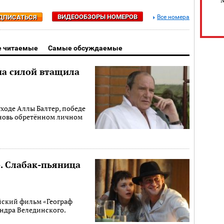
ВИДЕООБЗОРЫ НОМЕРОВ
ДПИСАТЬСЯ
Все номера
 читаемые
Самые обсуждаемые
на силой втащила
уходе Аллы Балтер, победе
вновь обретённом личном
». Слабак-пьяница
йский фильм «Географ
ндра Велединского.