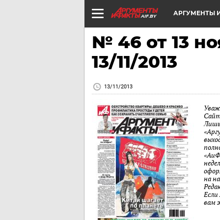
АРГУМЕНТЫ И
AIF.BY
№ 46 от 13 но
13/11/2013
13/11/2013
Уваж
Сайт
Лишь
«Арг
выход
полн
«АиФ
неде
офор
на н
Реда
Если
вам 