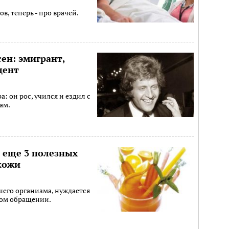
, теперь - про врачей.
ен: эмигрант,
дент
 он рос, учился и ездил с
ам.
и еще 3 полезных
кожи
ашего организма, нуждается
ном обращении.