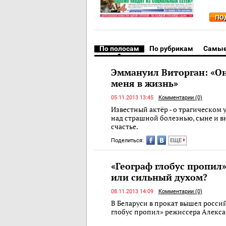
ПО
По полосам
По рубрикам
Самые
Эммануил Виторган: «О
меня в жизнь»
05.11.2013 13:45
Комментарии (0)
Известный актёр - о трагическом 
над страшной болезнью, сыне и 
счастье.
Поделиться:
ЕЩЕ
«Географ глобус пропил
или сильный духом?
08.11.2013 14:09
Комментарии (0)
В Беларуси в прокат вышел росси
глобус пропил» режиссера Алекса