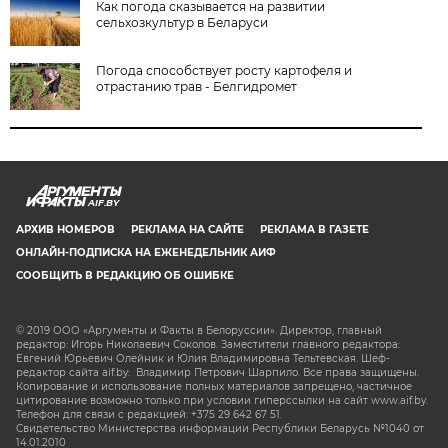
Как погода сказывается на развитии
сельхозкультур в Беларуси
Погода способствует росту картофеля и
отрастанию трав - Белгидромет
AIF.BY
АРХИВ НОМЕРОВ
РЕКЛАМА НА САЙТЕ
РЕКЛАМА В ГАЗЕТЕ
ОНЛАЙН-ПОДПИСКА НА ЕЖЕНЕДЕЛЬНИК АИФ
СООБЩИТЬ В РЕДАКЦИЮ ОБ ОШИБКЕ
© 2019 ООО «Аргументы и Факты в Белоруссии». Директор, главный
редактор: Игорь Николаевич Соколов. Заместители главного редактора:
Евгений Юрьевич Олейник и Юлия Владимировна Тельтевская. Шеф-
редактор сайта aif.by: Владимир Петрович Шарпило. Все права защищены.
Копирование и использование полных материалов запрещено, частичное
цитирование возможно только при условии гиперссылки на сайт www.aif.by.
Телефон для связи с редакцией: +375 29 642 67 51.
Свидетельство Министерства информации Республики Беларусь №1040 от
14.01.2010