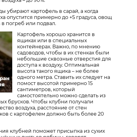
 воздуха – до 90%.
ы убирают картофель в сарай, а когда
ха опустится примерно до +5 градуса, овощ
в погреб или подвал.
Картофель хорошо хранится в
ящиках или в специальных
контейнерах. Важно, по мнению
садоводов, чтобы в их стенках были
небольшие сквозные отверстия для
доступа к воздуху. Оптимальная
высота такого ящика – не более
одного метра. Ставить их следует на
бран
помост высотой примерно 15
ля
сантиметров, который
самостоятельно можно сделать из
ых брусков. Чтобы клубни получали
ство воздуха, расстояние от стен
ков с картофелем должно быть более 20
ния клубней поможет присыпка из сухих