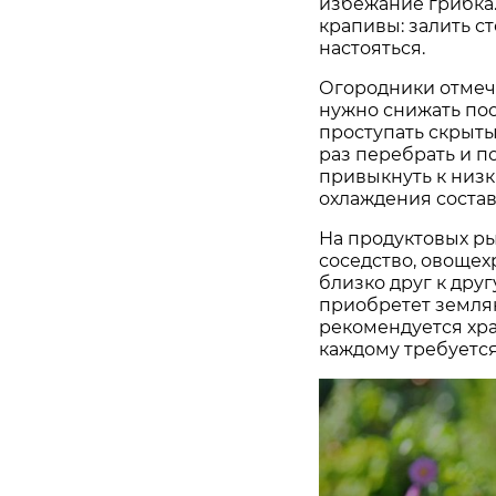
избежание грибка.
крапивы: залить ст
настояться.
Огородники отмеч
нужно снижать пос
проступать скрыты
раз перебрать и 
привыкнуть к низ
охлаждения состав
На продуктовых ры
соседство, овоще
близко друг к друг
приобретет землян
рекомендуется хран
каждому требуется