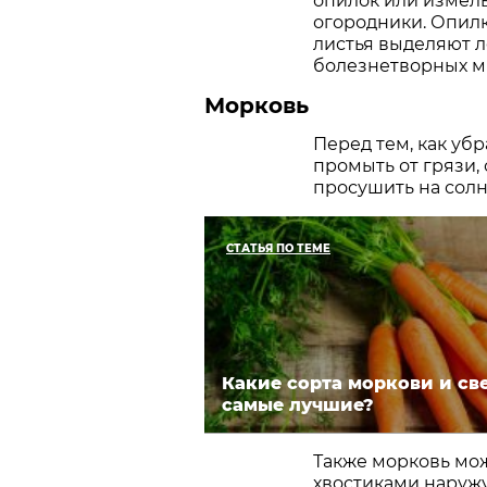
опилок или измель
огородники. Опил
листья выделяют л
болезнетворных м
Морковь
Перед тем, как уб
промыть от грязи,
просушить на солн
СТАТЬЯ ПО ТЕМЕ
Какие сорта моркови и св
самые лучшие?
Также морковь мож
хвостиками наруж