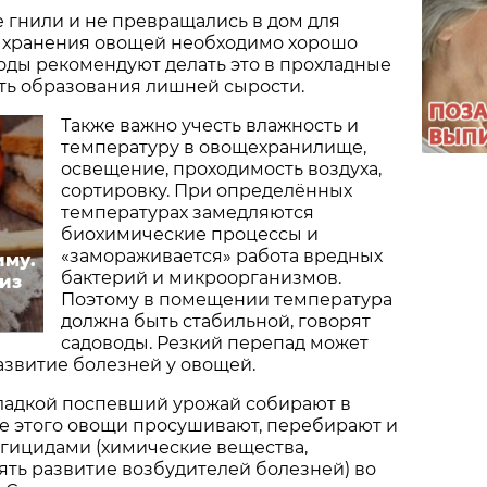
 гнили и не превращались в дом для
о хранения овощей необходимо хорошо
оды рекомендуют делать это в прохладные
ть образования лишней сырости.
Также важно учесть влажность и
температуру в овощехранилище,
освещение, проходимость воздуха,
сортировку. При определённых
температурах замедляются
биохимические процессы и
«замораживается» работа вредных
иму.
бактерий и микроорганизмов.
 из
Поэтому в помещении температура
должна быть стабильной, говорят
садоводы. Резкий перепад может
звитие болезней у овощей.
ладкой поспевший урожай собирают в
ле этого овощи просушивают, перебирают и
гицидами (химические вещества,
ть развитие возбудителей болезней) во