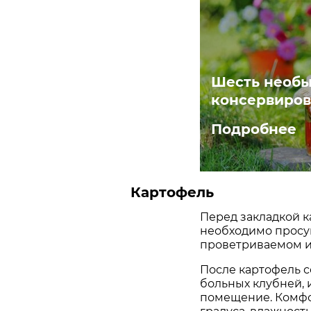
Шесть необы
консервиро
Подробнее
Картофель
Перед закладкой к
необходимо просуш
проветриваемом и
После картофель с
больных клубней, 
помещение. Комфо