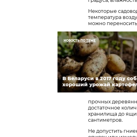
градуса, влажность
Некоторые садовод
температура возду
можно переносить 
НОВОСТЬ ПО ТЕМЕ
В Беларуси в 2017 году со
хороший урожай картофе
прочных деревянн
достаточное количе
хранилища до ящи
сантиметров.
Не допустить гние