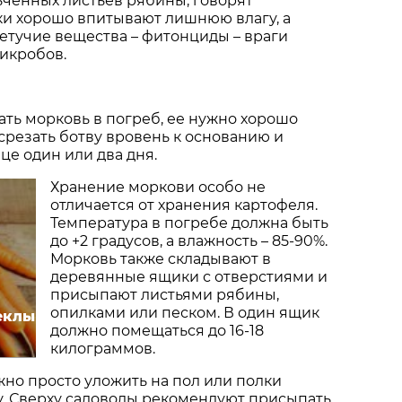
чённых листьев рябины, говорят
ки хорошо впитывают лишнюю влагу, а
етучие вещества – фитонциды – враги
икробов.
рать морковь в погреб, ее нужно хорошо
 срезать ботву вровень к основанию и
це один или два дня.
Хранение моркови особо не
отличается от хранения картофеля.
Температура в погребе должна быть
до +2 градусов, а влажность – 85-90%.
Морковь также складывают в
деревянные ящики с отверстиями и
присыпают листьями рябины,
опилками или песком. В один ящик
еклы
должно помещаться до 16-18
килограммов.
но просто уложить на пол или полки
у. Сверху садоводы рекомендуют присыпать