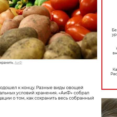
Бе
ур
вн
хранить.
АиФ
Ка
Рас
одошел к концу. Разные виды овощей
альных условий хранения. «АиФ» собрал
ации о том, как сохранить весь собранный