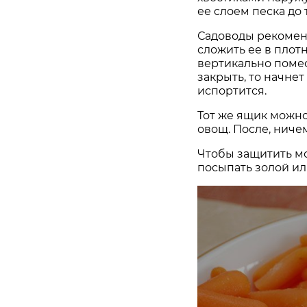
ее слоем песка до 
Садоводы рекомен
сложить ее в плот
вертикально помес
закрыть, то начне
испортится.
Тот же ящик можно
овощ. После, ничем
Чтобы защитить мо
посыпать золой ил