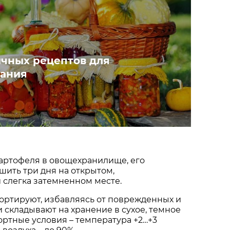
чных рецептов для
вания
артофеля в овощехранилище, его
ить три дня на открытом,
 слегка затемненном месте.
ортируют, избавляясь от поврежденных и
и складывают на хранение в сухое, темное
ртные условия – температура +2…+3