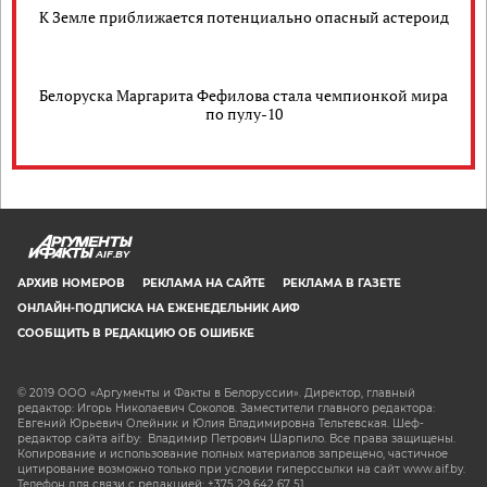
К Земле приближается потенциально опасный астероид
Белоруска Маргарита Фефилова стала чемпионкой мира
по пулу-10
AIF.BY
АРХИВ НОМЕРОВ
РЕКЛАМА НА САЙТЕ
РЕКЛАМА В ГАЗЕТЕ
ОНЛАЙН-ПОДПИСКА НА ЕЖЕНЕДЕЛЬНИК АИФ
СООБЩИТЬ В РЕДАКЦИЮ ОБ ОШИБКЕ
© 2019 ООО «Аргументы и Факты в Белоруссии». Директор, главный
редактор: Игорь Николаевич Соколов. Заместители главного редактора:
Евгений Юрьевич Олейник и Юлия Владимировна Тельтевская. Шеф-
редактор сайта aif.by: Владимир Петрович Шарпило. Все права защищены.
Копирование и использование полных материалов запрещено, частичное
цитирование возможно только при условии гиперссылки на сайт www.aif.by.
Телефон для связи с редакцией: +375 29 642 67 51.