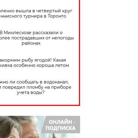
ленко вышла в четвертый круг
еннисного турнира в Торонто
В Минлесхозе рассказали о
олее пострадавших от непогоды
районах
акормим рыбу ягодой! Какая
живка особенно хороша летом
жно ли сообщать в водоканал,
и повредил пломбу на приборе
учета воды?