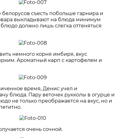
 белорусов съесть побольше гарнира и
овара выкладывают на блюда минимум
 блюдо должно лишь слегка оттеняться
вить немного корня имбиря, вкус
ярким. Ароматный карп с картофелем и
иченное время, Денис учел и
чу блюда. Пару веточек рукколы в огурце и
юдо не только преображается на вкус, но и
петитно.
олучается очень сочной.