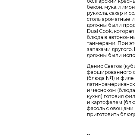
болгарский красны
бекон, мука, лимон
руккола, сахар и с
столь ароматные 
должны были прод
Dual Cook, котора
блюда в автономн
таймерами. При эт
запахами другого
должны были испол
Денис Светов (куб
фаршированного о
(блюда №1) и фил
латиноамериканск
и чесноком (блюда
кухня) готовил фи
и картофелем (блю
фасоль с овощами
приготовить блюда