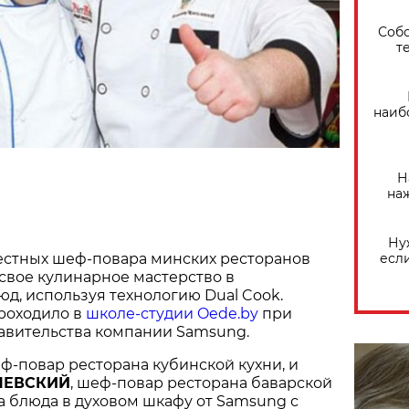
Собо
т
наиб
Н
на
Ну
вестных шеф-повара минских ресторанов
есл
свое кулинарное мастерство в
д, используя технологию Dual Cook.
роходило в
школе-студии Oede.by
при
авительства компании Samsung.
еф-повар ресторана кубинской кухни, и
ЛЕВСКИЙ
, шеф-повар ресторана баварской
ва блюда в духовом шкафу от Samsung с