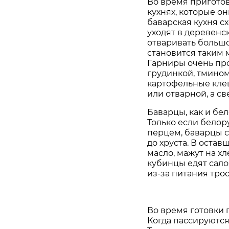
Во время пригото
кухнях, которые он
баварская кухня с
уходят в деревенс
отваривать большо
становится таким 
Гарниры очень про
грудинкой, тмином,
картофельные кле
или отварной, а св
Баварцы, как и бе
Только если белор
перцем, баварцы с
до хруста. В остав
масло, мажут на хл
кубинцы едят сало
из-за питания тро
Во время готовки 
Когда пассируются