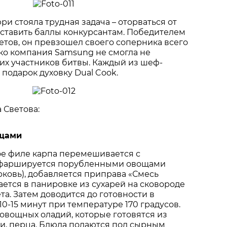
и стояла трудная задача – оторваться от
ставить баллы конкурсантам. Победителем
етов, он превзошел своего соперника всего
ако компания Samsung не смогла не
их участников битвы. Каждый из шеф-
 подарок духовку Dual Cook.
 Светова:
ощами
е филе карпа перемешивается с
 фаршируется порубленными овощами
орковь), добавляется приправа «Смесь
ется в панировке из сухарей на сковороде
та. Затем доводится до готовности в
10-15 минут при температуре 170 градусов.
 овощных оладий, которые готовятся из
и, перца. Блюда подаются под сырным