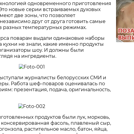
хнологией одновременного приготовления
Это новые серии встраиваемых духовых
меют две зоны, что позволяет
независимо друг от друга готовить самые
в разных температурных режимах.
урса поварам выдали одинаковые наборы
а кухни не знали, какие именно продукты
рганизаторы шоу. И должны были
глядя на ингредиенты.
выступали журналисты белорусских СМИ и
еры. Работа шеф-поваров оценивалась по
иям: презентация, подача, оригинальность,
готовленных продуктов были лук, морковь,
 консервированная фасоль, плавленый сыр,
гонзола, растительное масло, батон, яйца,