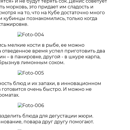
ятся» и не будут терять сок. Денис советует
ть морковь, это придает им сладость и
мотря на то, что на Кубе достаточно много
ми кубинцы познакомились, только когда
стажировке.
сь мелкие кости в рыбе, ее можно
а отведенное время успел приготовить два
ин – в панировке, другой - в шкуре карпа,
брызнув лимонным соком.
ость блюд и их запахи, в инновационном
 готовится очень быстро. И можно не
роматах.
азделить блюда для дегустации жюри.
нование, повара друг другу помогают.