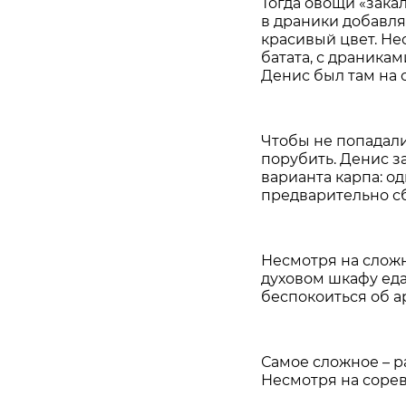
Тогда овощи «закал
в драники добавля
красивый цвет. Нес
батата, с драника
Денис был там на 
Чтобы не попадали
порубить. Денис з
варианта карпа: од
предварительно с
Несмотря на сложн
духовом шкафу еда
беспокоиться об а
Самое сложное – р
Несмотря на сорев