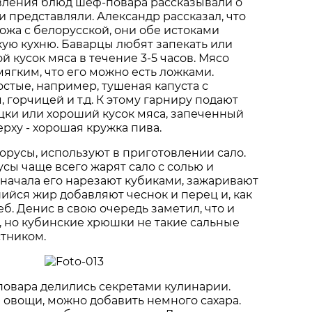
вления блюд шеф-повара рассказывали о
и представляли. Александр рассказал, что
хожа с белорусской, они обе истоками
кую кухню. Баварцы любят запекать или
й кусок мяса в течение 3-5 часов. Мясо
мягким, что его можно есть ложками.
стые, например, тушеная капуста с
 горчицей и т.д. К этому гарниру подают
цки или хороший кусок мяса, запеченный
ерху - хорошая кружка пива.
лорусы, используют в приготовлении сало.
усы чаще всего жарят сало с солью и
начала его нарезают кубиками, зажаривают
шийся жир добавляют чеснок и перец и, как
еб. Денис в свою очередь заметил, что и
, но кубинские хрюшки не такие сальные
стником.
повара делились секретами кулинарии.
 овощи, можно добавить немного сахара.