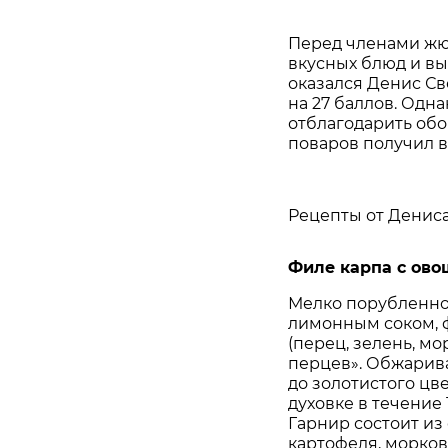
Перед членами жюр
вкусных блюд и вы
оказался Денис Св
на 27 баллов. Одн
отблагодарить обо
поваров получил в
Рецепты от Дениса
Филе карпа с ов
Мелко порубленно
лимонным соком,
(перец, зелень, м
перцев». Обжарива
до золотистого цве
духовке в течение 
Гарнир состоит из
картофеля, морков