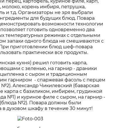
й перец, картофель, куриное филе, карп,
, молоко, корень имбиря, петрушка,
оль и т.д. Организаторы не зря выбрали
ингредиенты для будущих блюд. Повара
емонстрировать возможности технологии
я позволяет готовить одновременно два
ых температурных режимах с отдельными
ом запахи одного блюда не смешиваются с
. При приготовлении блюд шеф-повара
ьзовать практически все продукты.
инская кухня) решил готовить карпа,
вощами с зеленью, на гарнир - драники
е цыпленка с сыром и традиционным
им гарниром - спаржевая фасоль с перцем
 №2). Александр Чикилевский (баварская
ле карпа с базиликом, имбирем, грудинкой
да №1) и куриное филе с сыром, на гарнир -
 (блюда №2). Повара должны были
 в духовом шкафу в течение 30 минут!