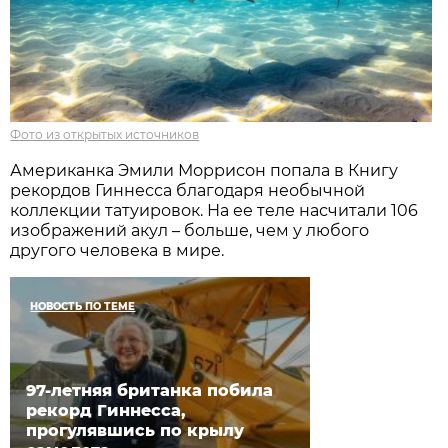
Фото из открытых источников
Американка Эмили Моррисон попала в Книгу
рекордов Гиннесса благодаря необычной
коллекции татуировок. На ее теле насчитали 106
изображений акул – больше, чем у любого
другого человека в мире.
НОВОСТЬ ПО ТЕМЕ
97-летняя британка побила
рекорд Гиннесса,
прогулявшись по крылу