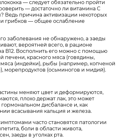
лококка — следует обязательно пройти
проверить — достаточно ли витамина C
м? Ведь причина активизации некоторых
 и грибков — общее ослабление
го заболевания не обнаружено, а заеды
ивают, вероятней всего, в рационе
на В12. Восполнить его можно с помощью
й печени, красного мяса (говядины,
 мяса (индейки), рыбы (например, копченой
), морепродуктов (осьминогов и мидий).
ластины меняют цвет и деформируются,
омаются, плохо держат лак, это может
 гормональном дисбалансе и, как
нии всасывания кальция и железа.
имптомами часто становятся патологии
петита, боли в области живота,
ен, заеды в уголках рта.