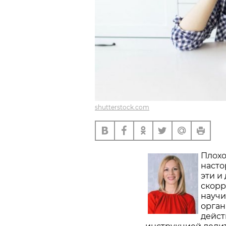
shutterstock.com
Плохо
наст
эти и
скорр
научи
орган
дейст