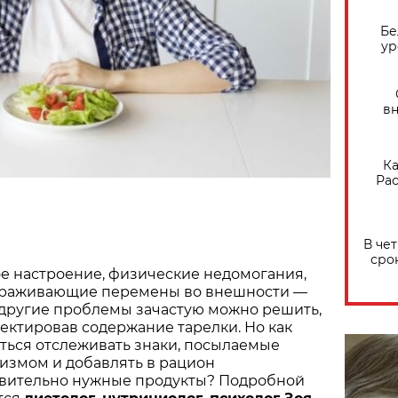
Бе
ур
вн
Ка
Рас
В че
сро
е настроение, физические недомогания,
ораживающие перемены во внешности —
 другие проблемы зачастую можно решить,
ектировав содержание тарелки. Но как
ться отслеживать знаки, посылаемые
измом и добавлять в рацион
вительно нужные продукты? Подробной