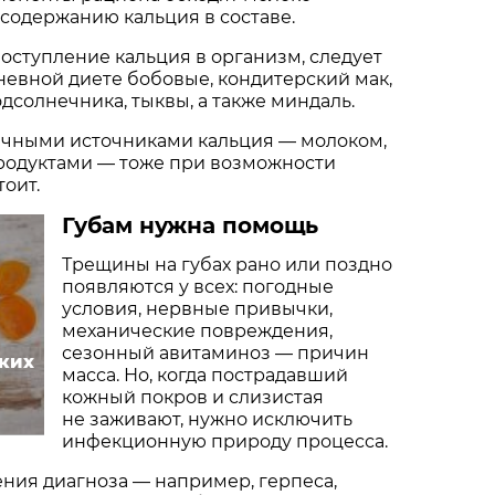
содержанию кальция в составе.
оступление кальция в организм, следует
невной диете бобовые, кондитерский мак,
одсолнечника, тыквы, а также миндаль.
ычными источниками кальция — молоком,
родуктами — тоже при возможности
тоит.
Губам нужна помощь
Трещины на губах рано или поздно
появляются у всех: погодные
условия, нервные привычки,
механические повреждения,
сезонный авитаминоз — причин
аких
масса. Но, когда пострадавший
кожный покров и слизистая
не заживают, нужно исключить
инфекционную природу процесса.
ения диагноза — например, герпеса,