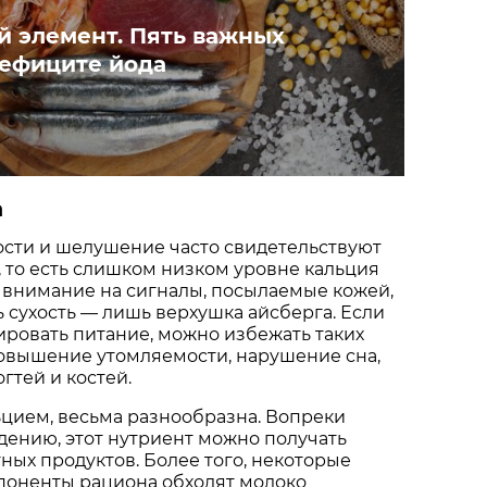
 элемент. Пять важных
дефиците йода
а
сти и шелушение часто свидетельствуют
 то есть слишком низком уровне кальция
 внимание на сигналы, посылаемые кожей,
ь сухость — лишь верхушка айсберга. Если
ровать питание, можно избежать таких
повышение утомляемости, нарушение сна,
огтей и костей.
ьцием, весьма разнообразна. Вопреки
ению, этот нутриент можно получать
тных продуктов. Более того, некоторые
поненты рациона обходят молоко