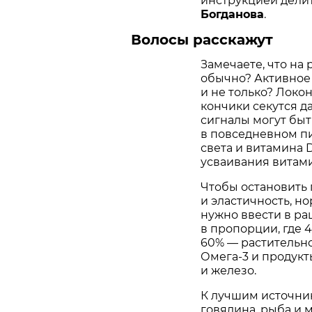
инструкцией дели
Богданова
.
Волосы расскажут
Замечаете, что на 
обычно? Активное
и не только? Локо
кончики секутся 
сигналы могут быт
в повседневном пи
света и витамина 
усваивания витамин
Чтобы остановить 
и эластичность, 
нужно ввести в р
в пропорции, где 
60% — растительно
Омега-3 и продукты
и железо.
К лучшим источни
говядина, рыба и 