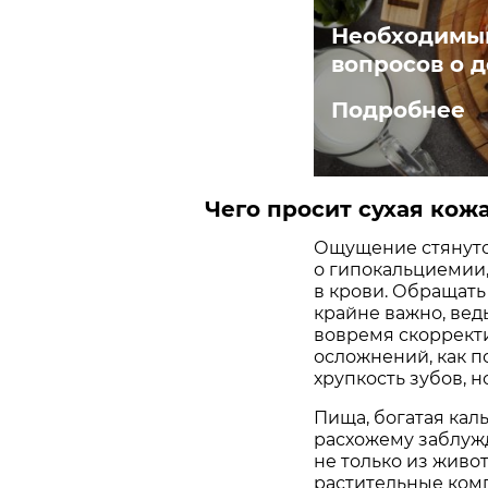
Необходимый
вопросов о 
Подробнее
Чего просит сухая кож
Ощущение стянуто
о гипокальциемии,
в крови. Обращать
крайне важно, вед
вовремя скорректи
осложнений, как 
хрупкость зубов, н
Пища, богатая кал
расхожему заблужд
не только из живо
растительные ком