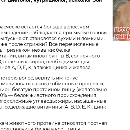
тся
диетолог, нутрициолог, психолог Зоя
расческе остается больше волос, чем
 выпадение наблюдается при мытье головы
ны тускнеют, становятся сухими и ломкими,
даже после стрижки? Все перечисленные
ь признаком нехватки: белка
тании, витаминов группы B, солнечного
D; полезных жиров, необходимых для
ов A, D, E, K, а также цинка и железа.
потерю волос, вернуть им тонус
нормализовать важные обменные процессы,
ацион богатую протеином пищу (желательно
40% — белок животного происхождения,
го); сложные углеводы; жиры, насыщенные
, содержащие витамины (А, B, D, E, K), цинк
кам животного протеина относятся постная
морепродукты, белое мясо птицы