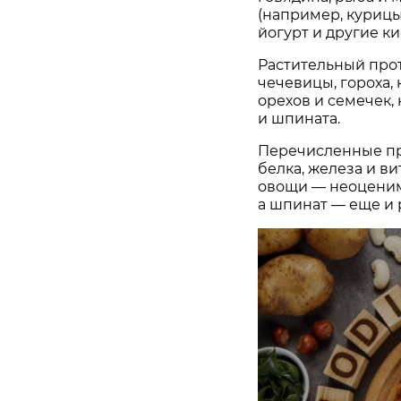
(например, курицы
йогурт и другие к
Растительный прот
чечевицы, гороха, 
орехов и семечек,
и шпината.
Перечисленные пр
белка, железа и в
овощи — неоценим
а шпинат — еще и