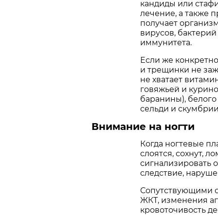
кандиды или стафи
лечение, а также 
получает организ
вирусов, бактерий
иммунитета.
Если же конкретно
и трещинки не заж
не хватает витами
говяжьей и курино
баранины), белого
сельди и скумбрии
Внимание на ногти
Когда ногтевые п
слоятся, сохнут, л
сигнализировать о
следствие, наруше
Сопутствующими с
ЖКТ, изменения ап
кровоточивость дес