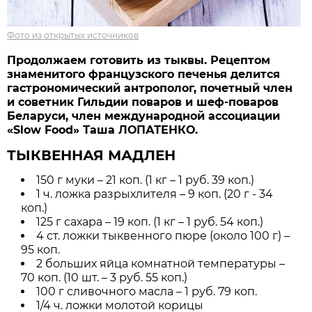
Фото из открытых источников
Продолжаем готовить из тыквы. Рецептом
знаменитого французского печенья делится
гастрономический антрополог, почетный член
и советник Гильдии поваров и шеф-поваров
Беларуси, член международной ассоциации
«Slow Food» Таша ЛОПАТЕНКО.
ТЫКВЕННАЯ МАДЛЕН
150 г муки – 21 коп. (1 кг – 1 руб. 39 коп.)
1 ч. ложка разрыхлителя – 9 коп. (20 г - 34
коп.)
125 г сахара – 19 коп. (1 кг – 1 руб. 54 коп.)
4 ст. ложки тыквенного пюре (около 100 г) –
95 коп.
2 больших яйца комнатной температуры –
70 коп. (10 шт. – 3 руб. 55 коп.)
100 г сливочного масла – 1 руб. 79 коп.
1/4 ч. ложки молотой корицы