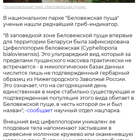
Национальный парк «Беловежская пуща».
В национальном парке "Беловежская пуща"
ученые нашли редчайший гриб-индикатор.
"В заповедной зоне Беловежской пущи впервые
для территории Беларуси была зафиксирована
Цифеллопория беловежская (Cyphelloporia
bialoviesensis). Это ультраредкий вид, который за
пределами пущанского массива практически не
встречается - в микологических базах данных
числится лишь не подтвержденный гербарный
образец из Нижегородского Заволжья России.
Это означает, что на сегодняшний день
единственная в мире стабильно существующая и
подтвержденная популяция этого вида обитает в
Беловежской пуще, в честь которой он и был
назван", -
сообщает
научный отдел нацпарка.
Внешний вид цифеллопории уникален: ее
плодовые тела напоминают застывшее в
древесине молочное кружево или окаменевшую