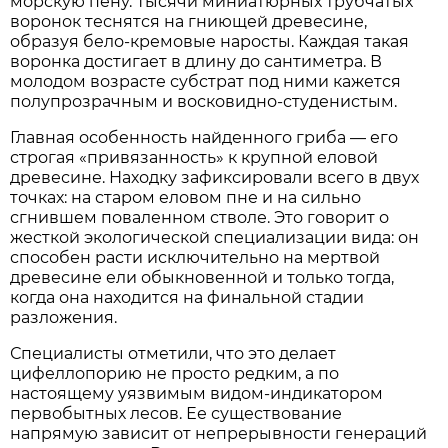
морскую пену. Тысячи миниатюрных трубчатых
воронок теснятся на гниющей древесине,
образуя бело-кремовые наросты. Каждая такая
воронка достигает в длину до сантиметра. В
молодом возрасте субстрат под ними кажется
полупрозрачным и восковидно-студенистым.
Главная особенность найденного гриба — его
строгая «привязанность» к крупной еловой
древесине. Находку зафиксировали всего в двух
точках: на старом еловом пне и на сильно
сгнившем поваленном стволе. Это говорит о
жесткой экологической специализации вида: он
способен расти исключительно на мертвой
древесине ели обыкновенной и только тогда,
когда она находится на финальной стадии
разложения.
Специалисты отметили, что это делает
цифеллопорию не просто редким, а по
настоящему уязвимым видом-индикатором
первобытных лесов. Ее существование
напрямую зависит от непрерывности генераций