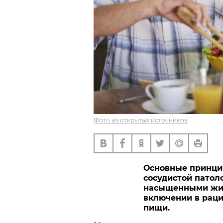
Фото из открытых источников
Основные принцип
сосудистой патол
насыщенными жир
включении в рац
пищи.