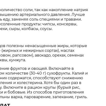
оличество соли, так как накопление натрия
повышению артериального давления. Лучше
 еду, заменяя соль специями и травами.
есоленные продукты: чипсы, консервы,
ехи, сыры, колбасы, соусы.
удов полезны ненасыщенные жиры, которые
 (жирных и нежирных сортах), маслах
овом, рапсовом), авокадо, орехах, семенах
квы, кунжута.
ение фруктов и овощей. Включайте в
м количестве (30-40 г) сухофрукты. Калий и
 них содержатся, способствуют снижению
ления и холестерина. Хотя бы один раз в
. Включите в рацион крупы (бурый рис,
аки и бобовые. Из способов приготовления
ьны варка, пароварение, запекание, гриль.
ЛАТ