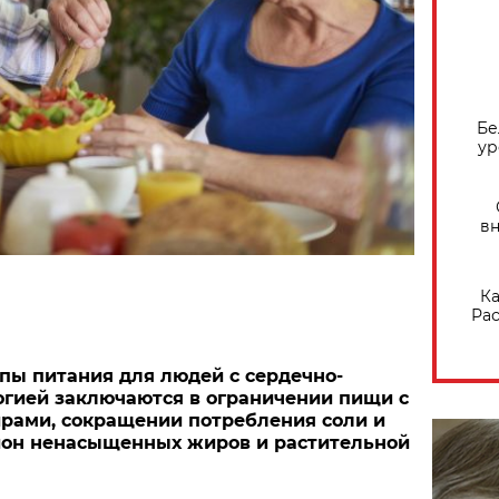
Бе
ур
вн
Ка
Рас
ы питания для людей с сердечно-
огией заключаются в ограничении пищи с
ами, сокращении потребления соли и
ион ненасыщенных жиров и растительной