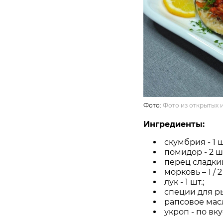
Фото:
Фото из открытых 
Ингредиенты:
скумбрия - 1 ш
помидор - 2 шт
перец сладкий 
морковь – 1 / 2
лук - 1 шт.;
специи для ры
рапсовое масло
укроп - по вку