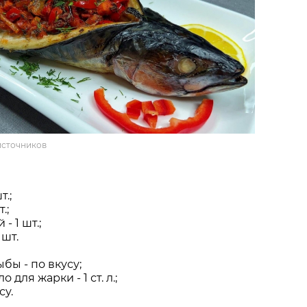
источников
т.;
.;
- 1 шт.;
 шт.
бы - по вкусу;
 для жарки - 1 ст. л.;
су.