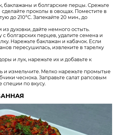
, баклажаны и болгарские перцы. Срежьте
 сделайте проколы в овощах. Поместите в
тую до 210°C. Запекайте 20 мин., до
 из духовки, дайте немного остыть.
 с болгарских перцев, удалите семена и
лку. Нарежьте баклажан и кабачок. Если
анов пересушилась, извлеките в тарелку
ры и лук, нарежьте их и добавьте к
ь и измельчите. Мелко нарежьте промытые
чики чеснока. Заправьте салат рапсовым
е специи по вкусу.
ВАННАЯ