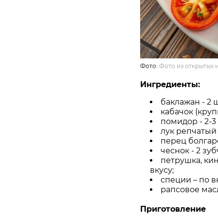
Фото:
Фото из открытых 
Ингредиенты:
баклажан - 2 ш
кабачок (крупн
помидор - 2-3 
лук репчатый -
перец болгарс
чеснок - 2 зуб
петрушка, ки
вкусу;
специи – по в
рапсовое масло 
Приготовление