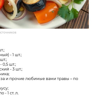
источников
т.;
ый) - 1 шт.;
шт.;
 0,5 шт.;
кий - 3 шт.;
чика;
нза и прочие любимые вами травы – по
кусу;
- 1 ст. л.