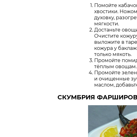
Помойте кабачок
хвостики. Ножом
духовку, разогре
мягкости.
Достаньте овощи
Очистите кожуру
выложите в таре
кожура у баклаж
только мякоть.
Промойте помидо
тёплым овощам.
Промойте зелен
и очищенные зуб
маслом, добавьт
СКУМБРИЯ ФАРШИРО