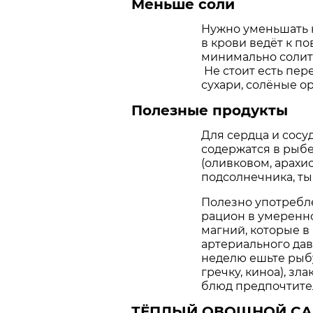
Меньше соли
Нужно уменьшать к
в крови ведёт к 
минимально солить
Не стоит есть пер
сухари, солёные ор
Полезные продукты
Для сердца и сос
содержатся в рыбе
(оливковом, арахис
подсолнечника, ты
Полезно употребл
рацион в умеренно
магний, которые в
артериального дав
неделю ешьте рыбу
гречку, киноа), зл
блюд предпочтител
ТЁПЛЫЙ ОВОЩНОЙ СА