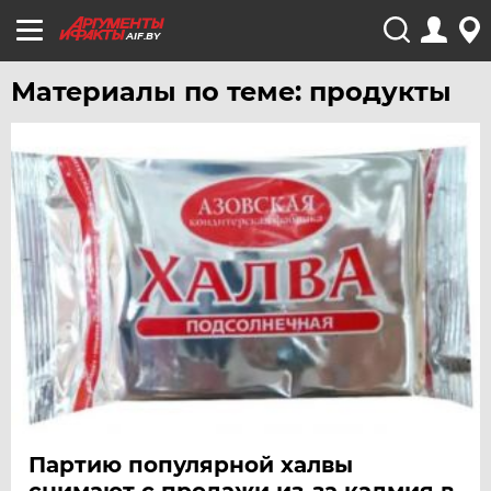
AIF.BY
Материалы по теме: продукты
Партию популярной халвы
снимают с продажи из-за кадмия в