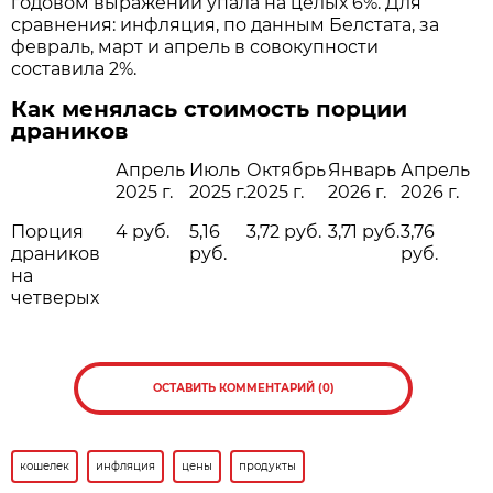
годовом выражении упала на целых 6%. Для
сравнения: инфляция, по данным Белстата, за
февраль, март и апрель в совокупности
составила 2%.
Как менялась стоимость порции
драников
Апрель
Июль
Октябрь
Январь
Апрель
2025 г.
2025 г.
2025 г.
2026 г.
2026 г.
Порция
4 руб.
5,16
3,72 руб.
3,71 руб.
3,76
драников
руб.
руб.
на
четверых
ОСТАВИТЬ КОММЕНТАРИЙ (0)
кошелек
инфляция
цены
продукты