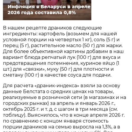
Инфляция в Беларуси в апреле
2026 года составила 0,8%
В нашем рецепте драников следующие
ингредиенты: картофель (возьмем для нашей
условной порции на четвертых 1 кг), соль (5 г) и
перец (5 г), растительное масло (50 г) для жарки.
Для более объективной картины добавим в наш
вариант блюда репчатый лук (100 г) для вкуса и
предотвращения потемнения, куриное яйцо (1
шт.) для «связки», муку (50 г) для плотности и
сметану (100 г) в качестве соуса для подачи.
Для расчета «драник-индекса» взяли за основу
данные Белстата о средних ценах на товары,
реализуемые в розничной сети (в магазинах и на
городских рынках) за апрель и январь 2026 г.,
октябрь 2025 г. и т. д. с шагом в три месяца (
см.
таблицу
). Выяснилось, что в конце апреля 2026 г.
по сравнению с концом января стоимость
порции драников на семью выросла на 1,3%, а в