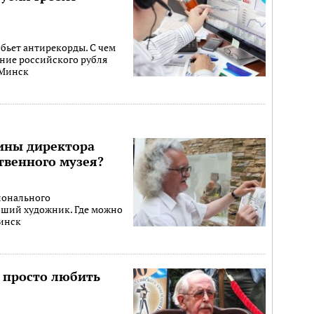
бьет антирекорды. С чем
ение российского рубля
 Минск
тины директора
твенного музея?
ионального
оший художник. Где можно
Минск
 просто любить