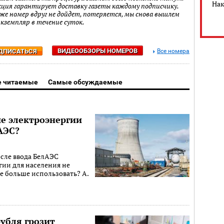
Нак
кция гарантирует доставку газеты каждому подписчику.
 же номер вдруг не дойдет, потеряется, мы снова вышлем
экземпляр в течение суток.
ВИДЕООБЗОРЫ НОМЕРОВ
ДПИСАТЬСЯ
Все номера
 читаемые
Самые обсуждаемые
е электроэнергии
АЭС?
осле ввода БелАЭС
гии для населения не
 ее больше использовать? А.
рубля грозит