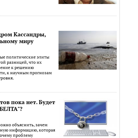
дром Кассандры,
льному миру
вые политические элиты
той разницей, что их
шение к решению
ти, к научным прогнозам
уровня.
тов пока нет. Будет
 БЕЛТА"?
ложно объяснить, зачем
ьную информацию, которая
 почему проблему