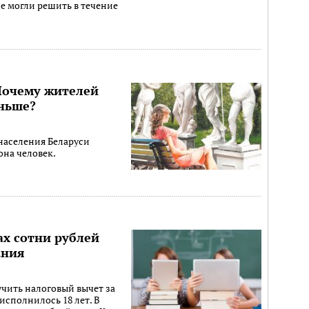
е могли решить в течение
Почему жителей
еньше?
 населения Беларуси
на человек.
ах сотни рублей
ания
учить налоговый вычет за
исполнилось 18 лет. В