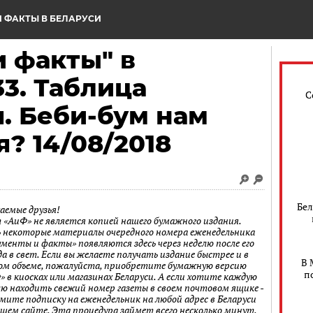
 ФАКТЫ В БЕЛАРУСИ
 факты" в
3. Таблица
С
. Беби-бум нам
я? 14/08/2018
Бел
аемые друзья!
 «АиФ» не является копией нашего бумажного издания.
 некоторые материалы очередного номера еженедельника
ументы и факты» появляются здесь через неделю после его
а в свет. Если вы желаете получать издание быстрее и в
В 
ом объеме, пожалуйста, приобретите бумажную версию
п
» в киосках или магазинах Беларуси. А если хотите каждую
лю находить свежий номер газеты в своем почтовом ящике -
мите подписку на еженедельник на любой адрес в Беларуси
ашем сайте. Эта процедура займет всего несколько минут.