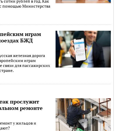
 сотни рублей в год. Как
я с помощью Министерства
опейским играм
поездах БЖД
усская железная дорога
 Европейским играм
е связи для пассажирских
стране.
 так прослужит
тальном ремонте
емонт у жильцов и
дают?