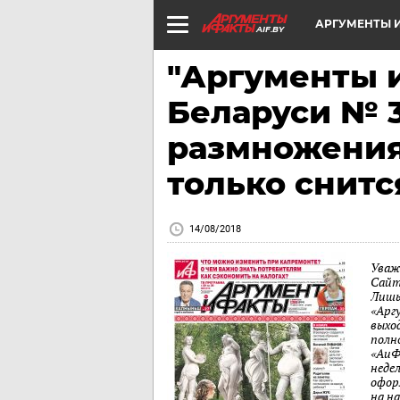
АРГУМЕНТЫ И
AIF.BY
"Аргументы и
Беларуси № 3
размножения
только снитс
14/08/2018
Уваж
Сайт
Лишь
«Арг
выход
полн
«АиФ
неде
офор
на н