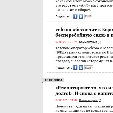
конечном итоге можно сэкономить
это работает? «АиФ» разбираетс
по налогам и сборам.
Поделиться:
ЕЩЕ
velcom обеспечит к Евр
бесперебойную связь в 
07.08.2018 21:39
Комментарии (0)
Телеком-оператор velcom и Белор
(БЖД) в рамках подготовки ко II
представили техническое решени
поездов, аналогов которому нет в 
Поделиться:
ЕЩЕ
10 ПОЛОСА
«Ремонтируют то, что и
долго!». И снова о капи
07.08.2018 13:28
Комментарии (0)
Почему взгляды на капитальный р
коммунальщиков не всегда совпа