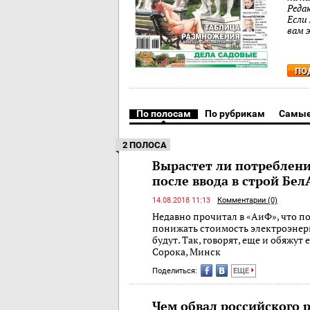
Реда
Если
вам 
ПО
По полосам
По рубрикам
Самые
2 ПОЛОСА
Вырастет ли потреблени
после ввода в строй Бел
14.08.2018 11:13
Комментарии (0)
Недавно прочитал в «АиФ», что п
понижать стоимость электроэнер
будут. Так, говорят, еще и обяжут
Сорока, Минск
Поделиться:
ЕЩЕ
Чем обвал российского 