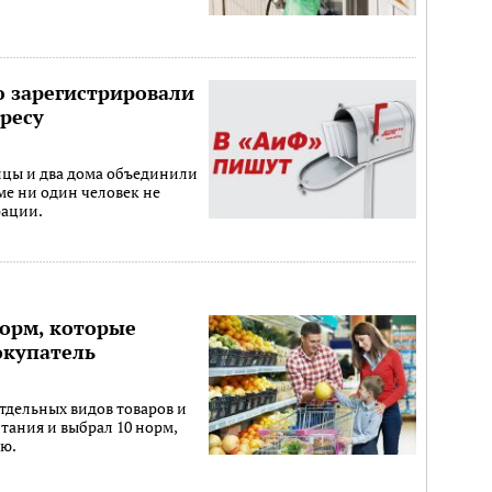
ю зарегистрировали
ресу
цы и два дома объединили
оме ни один человек не
рации.
норм, которые
окупатель
тдельных видов товаров и
ания и выбрал 10 норм,
лю.