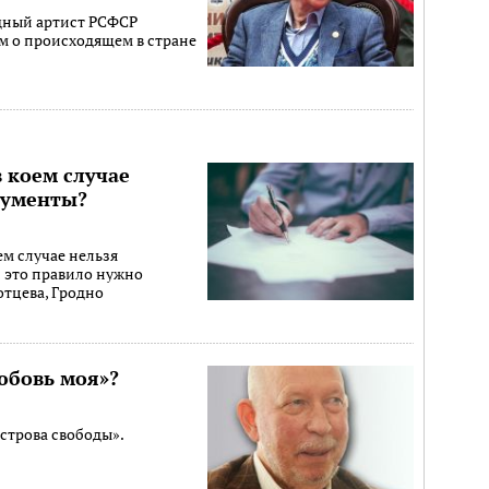
дный артист РСФСР
м о происходящем в стране
в коем случае
кументы?
ем случае нельзя
 это правило нужно
отцева, Гродно
любовь моя»?
строва свободы».