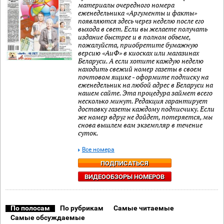
материалы очередного номера
еженедельника «Аргументы и факты»
появляются здесь через неделю после его
выхода в свет. Если вы желаете получать
издание быстрее и в полном объеме,
пожалуйста, приобретите бумажную
версию «АиФ» в киосках или магазинах
Беларуси. А если хотите каждую неделю
находить свежий номер газеты в своем
почтовом ящике - оформите подписку на
еженедельник на любой адрес в Беларуси на
нашем сайте. Эта процедура займет всего
несколько минут. Редакция гарантирует
доставку газеты каждому подписчику. Если
же номер вдруг не дойдет, потеряется, мы
снова вышлем вам экземпляр в течение
суток.
Все номера
ПОДПИСАТЬСЯ
ВИДЕООБЗОРЫ НОМЕРОВ
По полосам
По рубрикам
Самые читаемые
Самые обсуждаемые