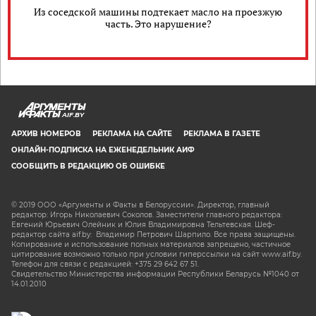
Из соседской машины подтекает масло на проезжую
часть. Это нарушение?
AIF.BY
АРХИВ НОМЕРОВ
РЕКЛАМА НА САЙТЕ
РЕКЛАМА В ГАЗЕТЕ
ОНЛАЙН-ПОДПИСКА НА ЕЖЕНЕДЕЛЬНИК АИФ
СООБЩИТЬ В РЕДАКЦИЮ ОБ ОШИБКЕ
© 2019 ООО «Аргументы и Факты в Белоруссии». Директор, главный
редактор: Игорь Николаевич Соколов. Заместители главного редактора:
Евгений Юрьевич Олейник и Юлия Владимировна Тельтевская. Шеф-
редактор сайта aif.by: Владимир Петрович Шарпило. Все права защищены.
Копирование и использование полных материалов запрещено, частичное
цитирование возможно только при условии гиперссылки на сайт www.aif.by.
Телефон для связи с редакцией: +375 29 642 67 51.
Свидетельство Министерства информации Республики Беларусь №1040 от
14.01.2010