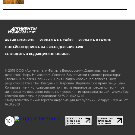
AIF.BY
АРХИВ НОМЕРОВ
РЕКЛАМА НА САЙТЕ
РЕКЛАМА В ГАЗЕТЕ
ОНЛАЙН-ПОДПИСКА НА ЕЖЕНЕДЕЛЬНИК АИФ
СООБЩИТЬ В РЕДАКЦИЮ ОБ ОШИБКЕ
© 2019 ООО «Аргументы и Факты в Белоруссии». Директор, главный
редактор: Игорь Николаевич Соколов. Заместители главного редактора:
Евгений Юрьевич Олейник и Юлия Владимировна Тельтевская. Шеф-
редактор сайта aif.by: Владимир Петрович Шарпило. Все права защищены.
Копирование и использование полных материалов запрещено, частичное
цитирование возможно только при условии гиперссылки на сайт www.aif.by.
Телефон для связи с редакцией: +375 29 642 67 51.
Свидетельство Министерства информации Республики Беларусь №1040 от
14.01.2010
16+