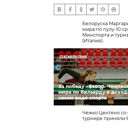
Белоруска Маргар
мира по пулу-10 с
Минспорта и тури
(Италия).
СТАТЬЯ ПО ТЕМЕ
За победу - $4000. Чемпио
мира по бильярду о доход
своем виде спорта
Чежко Центено со с
турнире приняли 