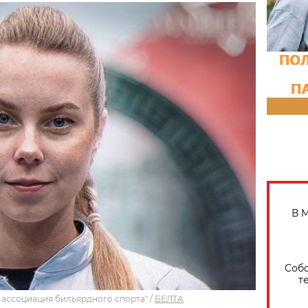
В 
Собо
т
 ассоциация бильярдного спорта"
/
БЕЛТА