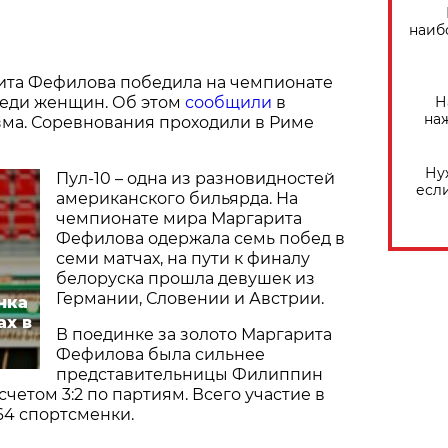
наиб
ита Фефилова победила на чемпионате
Н
реди женщин. Об этом
сообщили
в
на
зма. Соревнования проходили в Риме
Ну
Пул-10 – одна из разновидностей
есл
американского бильярда. На
чемпионате мира Маргарита
Фефилова одержала семь побед в
семи матчах, на пути к финалу
белоруска прошла девушек из
Германии, Словении и Австрии.
нка
ах в
В поединке за золото Маргарита
Фефилова была сильнее
представительницы Филиппин
четом 3:2 по партиям. Всего участие в
64 спортсменки.