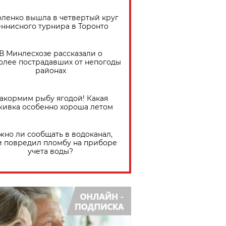
ленко вышла в четвертый круг
еннисного турнира в Торонто
В Минлесхозе рассказали о
олее пострадавших от непогоды
районах
акормим рыбу ягодой! Какая
живка особенно хороша летом
жно ли сообщать в водоканал,
и повредил пломбу на приборе
учета воды?