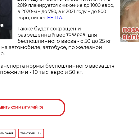
2019 планируется снижение до 1000 евро,
в 2020-м – до 750, а к 2021 году – до 500
евро, пишет
БЕЛТА
.
за
Также будет сокращен и
товаров
разрешенный вес
для
беспошлинного ввоза - с 50 до 25 кг
а автомобиле, автобусе, по железной
рю.
ранспорта нормы беспошлинного ввоза для
режними - 10 тыс. евро и 50 кг.
АВИТЬ КОММЕНТАРИЙ (0)
таможня
таможня ГТК