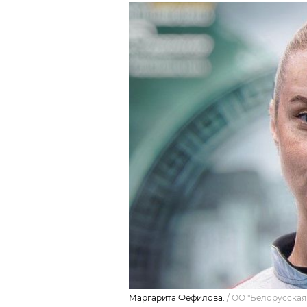
Маргарита Фефилова.
/
ОО "Белорусская