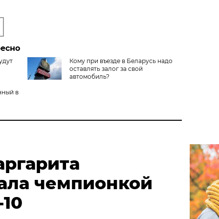
ресно
удут
Кому при въезде в Беларусь надо
оставлять залог за свой
автомобиль?
нный в
аргарита
ала чемпионкой
-10