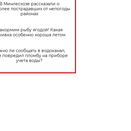
В Минлесхозе рассказали о
олее пострадавших от непогоды
районах
акормим рыбу ягодой! Какая
живка особенно хороша летом
жно ли сообщать в водоканал,
и повредил пломбу на приборе
учета воды?