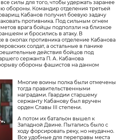
все силы для того, чтобы удержать заранее
ю обороны. Командир отделения третьей
товарищ Кабанов получил боевую задачу
атаковать противника. Под сильным огнем
метов врага бойцы подползли на близкое
раншеям и бросились в атаку. В
е в окопах противника отделение Кабанова
леровских солдат, а остальные в панике
 решительные действия бойцов под
ршего сержанта П. А. Кабанова
рорыву обороны фашистов на данном
Многие воины полка были отмечены
тогда правительственными
наградами. Гвардии старшему
сержанту Кабанову был вручен
орден Славы III степени.
А потом их батальон вышел к
».
Западной Двине. Пытались было с
ходу форсировать реку, но неудачно.
Все удобные для переправы места