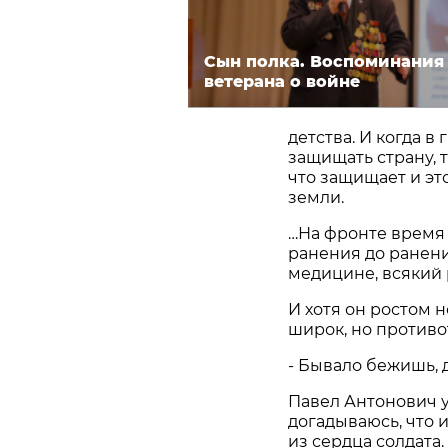
Сын полка. Воспоминания
ветерана о войне
детства. И когда 
защищать страну, т
что защищает и эт
земли.
…На фронте время и
ранения до ранени
медицине, всякий 
И хотя он ростом н
широк, но противо
- Бывало бежишь, 
Павел Антонович ум
догадываюсь, что и
из сердца солдата.