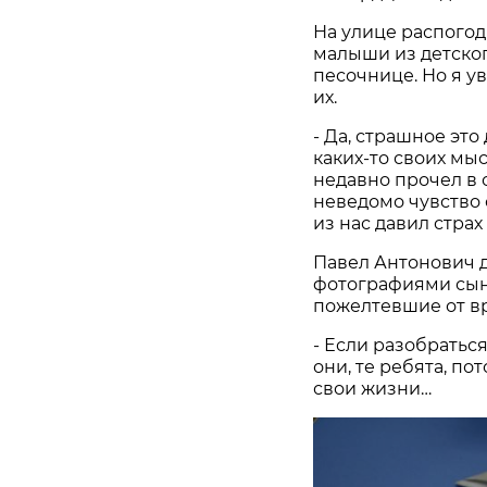
На улице распогод
малыши из детского
песочнице. Но я у
их.
- Да, страшное это
каких-то своих мы
недавно прочел в 
неведомо чувство 
из нас давил страх
Павел Антонович д
фотографиями сына
пожелтевшие от в
- Если разобраться,
они, те ребята, по
свои жизни…