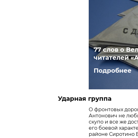
77 слов о В
читателей «
Подробнее
Ударная группа
О фронтовых дорог
Антонович не люби
скупо и все же до
его боевой характ
районе Сиротино В