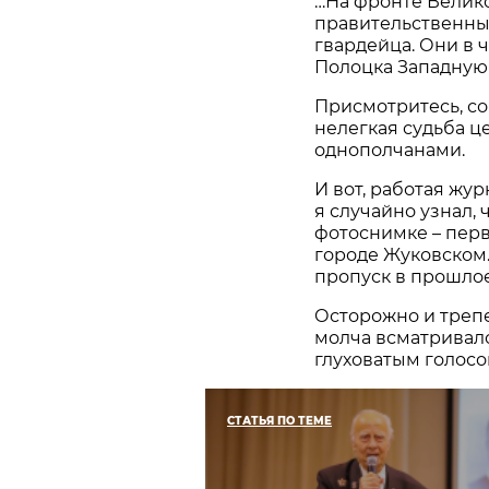
…На фронте Велик
правительственны
гвардейца. Они в 
Полоцка Западную
Присмотритесь, со
нелегкая судьба ц
однополчанами.
И вот, работая жу
я случайно узнал, ч
фотоснимке – перв
городе Жуковском. 
пропуск в прошлое
Осторожно и трепе
молча всматривалс
глуховатым голосо
СТАТЬЯ ПО ТЕМЕ