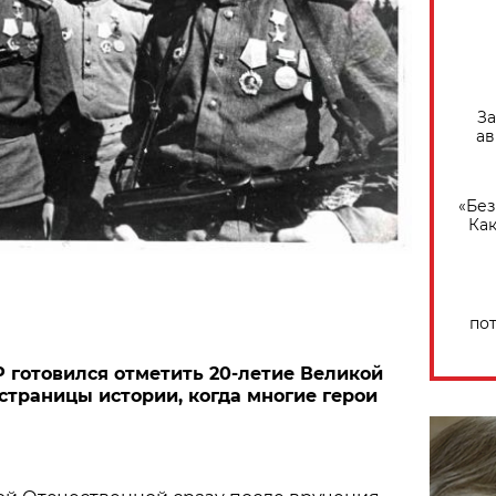
За
ав
«Без
Как
по
Р готовился отметить 20-летие Великой
страницы истории, когда многие герои