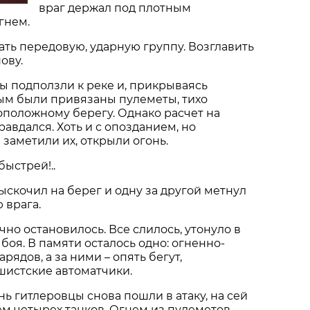
враг держал под плотным
гнем.
ть передовую, ударную группу. Возглавить
ову.
ы подползли к реке и, прикрываясь
ым были привязаны пулеметы, тихо
положному берегу. Однако расчет на
авдался. Хоть и с опозданием, но
 заметили их, открыли огонь.
быстрей!..
скочил на берег и одну за другой метнул
 врага.
чно остановилось. Все слилось, утонуло в
боя. В памяти осталось одно: огненно-
ядов, а за ними – опять бегут,
истские автоматчики.
нь гитлеровцы снова пошли в атаку, на сей
м четырех танков. Огнем из пулеметов