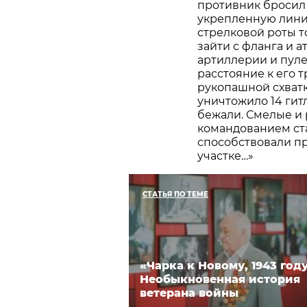
противник бросил 
укрепленную лини
стрелковой роты 
зайти с фланга и 
артиллерии и пуле
расстояние к его т
рукопашной схватк
уничтожило 14 гит
бежали. Смелые и
командованием ста
способствовали п
участке…»
СТАТЬЯ ПО ТЕМЕ
«Чарка к Новому, 1943 году
Необыкновенная история
ветерана войны