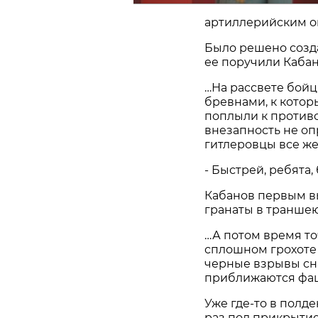
артиллерийским о
Было решено созда
ее поручили Кабан
…На рассвете бойц
бревнами, к котор
поплыли к противо
внезапность не опр
гитлеровцы все же
- Быстрей, ребята, 
Кабанов первым вы
гранаты в траншею
…А потом время то
сплошном грохоте 
черные взрывы снар
приближаются фаш
Уже где-то в полде
раз под прикрытие