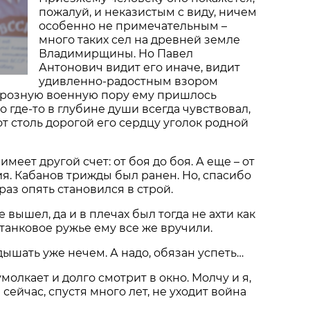
пожалуй, и неказистым с виду, ничем
особенно не примечательным –
много таких сел на древней земле
Владимирщины. Но Павел
Антонович видит его иначе, видит
удивленно-радостным взором
в грозную военную пору ему пришлось
о где-то в глубине души всегда чувствовал,
от столь дорогой его сердцу уголок родной
меет другой счет: от боя до боя. А еще – от
я. Кабанов трижды был ранен. Но, спасибо
раз опять становился в строй.
е вышел, да и в плечах был тогда не ахти как
танковое ружье ему все же вручили.
дышать уже нечем. А надо, обязан успеть…
олкает и долго смотрит в окно. Молчу и я,
 сейчас, спустя много лет, не уходит война