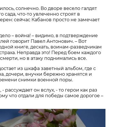
илось, солнечно. Во дворе весело галдят
 сада, что-то увлеченно строят в
верен: сейчас Кабанов просто не замечает
 дело – война! – видимо, в подтверждение
слей говорит Павел Антонович. – Вот
одной книге, дескать, воинам-разведчикам
страха. Неправда это! Перед боем каждого
 смерти, но в атаку поднимались все.
остает из шкафа заветный альбом, где с
, дочери, внучки бережно хранятся и
ремени снимки военной поры.
 - рассуждает он вслух, - то герои как раз
тому что отдали для победы самое дорогое –