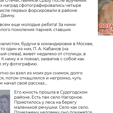
ой Отечественной сразу после вручения
х наград сфотографировались четыре
числе первых форсировали в районе
 Двину.
всем еще молодые ребята! За ними
елого поколения парней, ставших
рналистом, будучи в командировке в Москве,
то один из них, П. А. Кабанов (на
ый слева), живет недалеко от столицы, в
К нему я и поехал, захватив с собой как
 эту фотографию.
тно он взял из моих рук снимок, долго
я, потом откашлялся и негромко, чуть
м начал свой рассказ…
Его юность прошла в Судогодском
районе. Есть там село Нагорное.
Приютилось у леса на берегу
маленькой речушки. Село как село.
Приезжему человеку оно покажется,