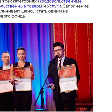
в трех категориях:
Продовольственные
льственные товары
и
Услуги
. Заполнение
величивает шансы стать одним из
вого фонда.