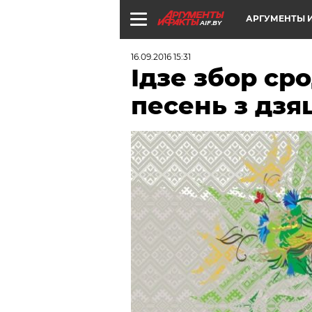
АРГУМЕНТЫ И
AIF.BY
16.09.2016 15:31
Ідзе збор ср
песень з дзя