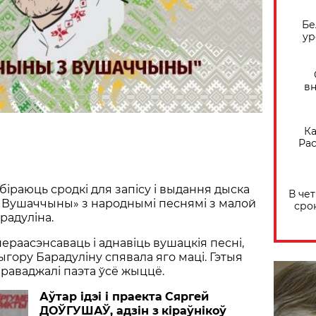
Бе
ур
вн
Ка
Рас
біраюць сродкі для запісу і выдання дыска
В че
 Вушаччыны» з народнымі песнямі з малой
сро
радуліна.
раасэнсаваць і аднавіць вушацкія песні,
Рыгору Барадуліну спявала яго маці. Гэтыя
управаджалі паэта ўсё жыццё.
Аўтар ідэі і праекта
Сяргей
ДОЎГУШАЎ,
адзін з
кіраўнікоў