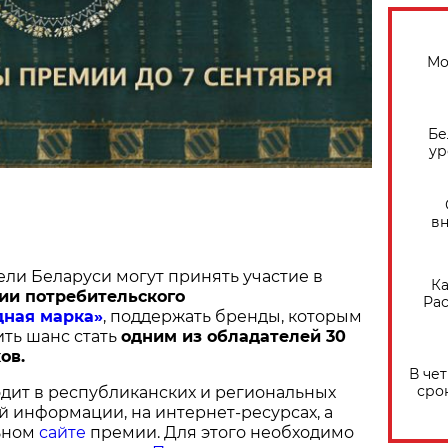
Мо
Бе
ур
вн
ели Беларуси могут принять участие в
Ка
ии потребительского
Рас
дная марка»
, поддержать бренды, которым
ить шанс стать
одним из обладателей 30
ов.
В че
сро
дит в республиканских и региональных
й информации, на интернет-ресурсах, а
ьном
сайте
премии. Для этого необходимо