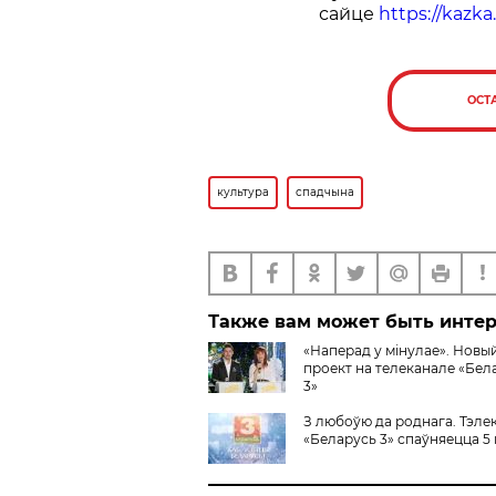
сайце
https://kazka.
ОСТ
культура
спадчына
Также вам может быть инте
«Наперад у мінулае». Новы
проект на телеканале «Бел
3»
З любоўю да роднага. Тэле
«Беларусь 3» спаўняецца 5