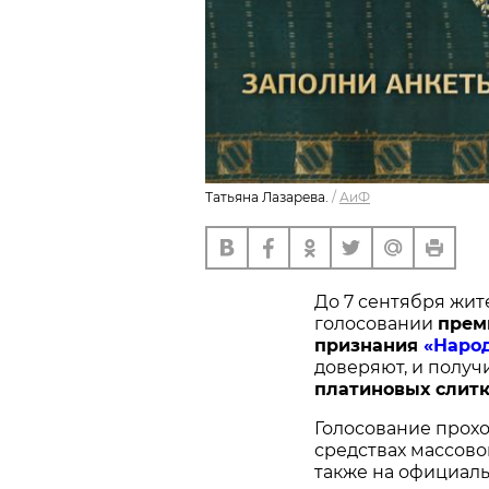
Татьяна Лазарева.
/
АиФ
До 7 сентября жит
голосовании
п
рем
признания
«Наро
доверяют, и получ
платиновых слитк
Голосование прохо
средствах массово
также на официал