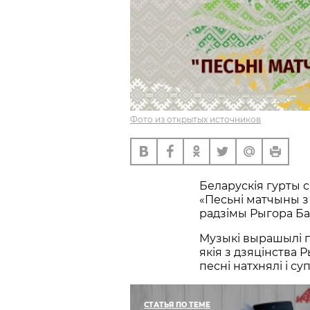
Фото из открытых источников
Беларускія гурты с
«Песьні матчыны з
радзімы Рыгора Ба
Музыкі вырашылі пе
якія з дзяцінства 
песні натхнялі і с
СТАТЬЯ ПО ТЕМЕ