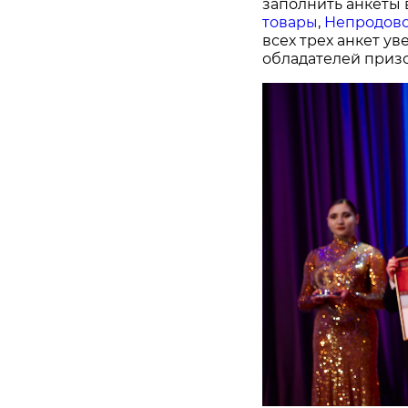
заполнить анкеты 
товары
,
Непродово
всех трех анкет у
обладателей призо