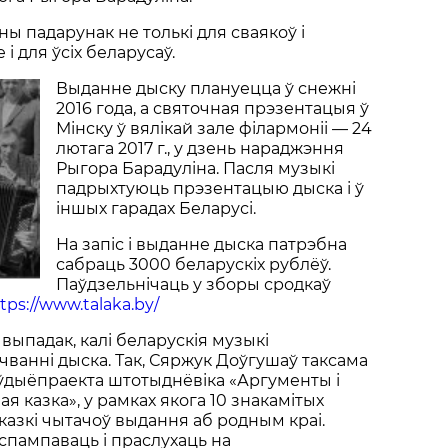
ны падарунак не толькі для сваякоў і
 і для ўсіх беларусаў.
Выданне дыску плануецца ў снежні
2016 года, а святочная прэзентацыя ў
Мінску ў вялікай зале філармоніі — 24
лютага 2017 г., у дзень нараджэння
Рыгора Барадуліна. Пасля музыкі
падрыхтуюць прэзентацыю дыска і ў
іншых гарадах Беларусі.
На запіс і выданне дыска патрэбна
сабраць 3000 беларускіх рублёў.
Паўдзельнічаць у зборы сродкаў
tps://www.talaka.by/
выпадак, калі беларускія музыкі
чванні дыска. Так, Сяржук Доўгушаў таксама
аўдыёпраекта штотыднёвіка «Аргументы і
я казка», у рамках якога 10 знакамітых
казкі чытачоў выдання аб родным краі.
спампаваць і праслухаць на