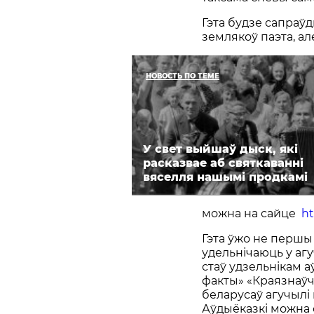
Гэта будзе сапраўд
землякоў паэта, але
НОВОСТЬ ПО ТЕМЕ
У свет выйшаў дыск, які
расказвае аб святкаванні
вяселля нашымі продкамі
можна на сайце
ht
Гэта ўжо не першы 
удельнічаюць у агу
стаў удзельнікам 
факты» «Краязнаўча
беларусаў агучылі 
Аўдыёказкі можна 