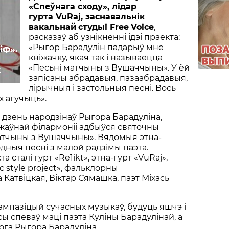
«
Спеўнага сходу
», лідар
гурта
VuRaj
, заснавальнік
вакальнай
студыі Free
Voice
,
расказаў аб узнікненні ідэі праекта:
«Рыгор Барадулін падарыў мне
іФ».
кніжачку, якая так і называецца
«Песьні матчыны з Вушаччыны». У ёй
к
запісаны абрадавыя, пазаабрадавыя,
лірычныя і застольныя песні. Вось
х агучыць».
у дзень народзінаў Рыгора Барадуліна,
жаўнай філармоніі адбыўся святочны
атчыны з Вушаччыны». Вядомыя этна-
дныя песні з малой радзімы паэта.
а сталі гурт «Re1ikt», этна-гурт «VuRaj»,
 style project», фальклорны
а Катвіцкая, Віктар Сямашка, паэт Міхась
ампазіцый сучасных музыкаў, будуць яшчэ і
ы спеваў маці паэта Куліны Барадулінай, а
ога Рыгора Барадуліна.