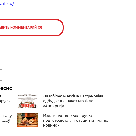
aif.by/
АВИТЬ КОММЕНТАРИЙ (0)
ресно
й
Да юбілея Максіма Багдановіча
арусь
адбудзецца паказ мюзікла
«Апокрыф»
каналу
Издательство «Беларусь»
 гадоў
подготовило аннотации книжных
новинок