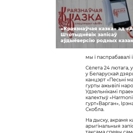
«Краязнаўчая казка» ад «А
Штотыднёвік запісаў
аўдыёверсію родных каза
мы і паспрабавалі і
Сёлета 24 лютага, 
у Беларускай дзяр
канцэрт «Песьні м
гурты ажывілі наро
Удзельнікамі праект
калектыў «Harmonic
гурт«Варган», Ірэн
Скобла.
На дыску, акрамя к
арыгінальныя запіс
таксама спевы сам