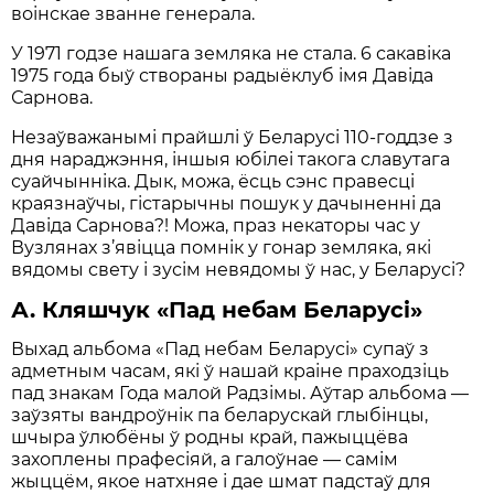
воінскае званне генерала.
У 1971 годзе нашага земляка не стала. 6 сакавіка
1975 года быў створаны радыёклуб імя Давіда
Сарнова.
Незаўважанымі прайшлі ў Беларусі 110-годдзе з
дня нараджэння, іншыя юбілеі такога славутага
суайчынніка. Дык, можа, ёсць сэнс правесці
краязнаўчы, гістарычны пошук у дачыненні да
Давіда Сарнова?! Можа, праз некаторы час у
Вузлянах з’явіцца помнік у гонар земляка, які
вядомы свету і зусім невядомы ў нас, у Беларусі?
А. Кляшчук «Пад небам Беларусi»
Выхад альбома «Пад небам Беларусі» супаў з
адметным часам, які ў нашай краіне праходзіць
пад знакам Года малой Радзімы. Аўтар альбома —
заўзяты вандроўнік па беларускай глыбінцы,
шчыра ўлюбёны ў родны край, пажыццёва
захоплены прафесіяй, а галоўнае — самім
жыццём, якое натхняе і дае шмат падстаў для