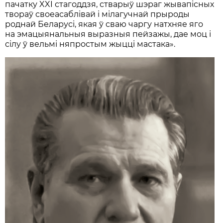
пачатку XXI стагоддзя, стварыў шэраг жывапісных
твораў своеасаблівай і мілагучнай прыроды
роднай Беларусі, якая ў сваю чаргу натхняе яго
на эмацыянальныя выразныя пейзажы, дае моц і
сілу ў вельмі няпростым жыцці мастака».