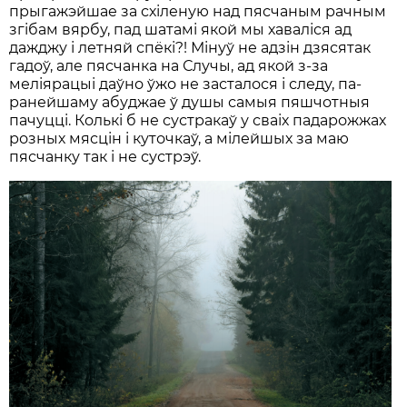
прыгажэйшае за схіленую над пясчаным рачным
згібам вярбу, пад шатамі якой мы хаваліся ад
дажджу і летняй спёкі?! Мінуў не адзін дзясятак
гадоў, але пясчанка на Случы, ад якой з-за
меліярацыі даўно ўжо не засталося і следу, па-
ранейшаму абуджае ў душы самыя пяшчотныя
пачуцці. Колькі б не сустракаў у сваіх падарожжах
розных мясцін і куточкаў, а мілейшых за маю
пясчанку так і не сустрэў.