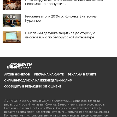
невозможно пропустить
Книжные итоги 2019-го. Колонка Екатерины
Курзинер
В Испании девушка защитила докторскую
диссертацию по белорусской литературе
AIF.BY
АРХИВ НОМЕРОВ
РЕКЛАМА НА САЙТЕ
РЕКЛАМА В ГАЗЕТЕ
ОНЛАЙН-ПОДПИСКА НА ЕЖЕНЕДЕЛЬНИК АИФ
СООБЩИТЬ В РЕДАКЦИЮ ОБ ОШИБКЕ
© 2019 ООО «Аргументы и Факты в Белоруссии». Директор, главный
редактор: Игорь Николаевич Соколов. Заместители главного редактора:
Евгений Юрьевич Олейник и Юлия Владимировна Тельтевская. Шеф-
редактор сайта aif.by: Владимир Петрович Шарпило. Все права защищены.
Копирование и использование полных материалов запрещено, частичное