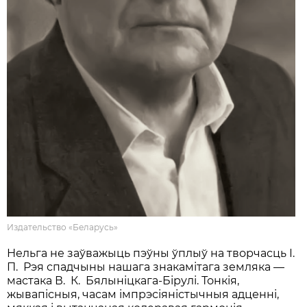
Издательство «Беларусь»
Нельга не заўважыць пэўны ўплыў на творчасць І.
П. Рэя спадчыны нашага знакамітага земляка —
мастака В. К. Бялыніцкага-Бірулі. Тонкія,
жывапісныя, часам імпрэсіяністычныя адценні,