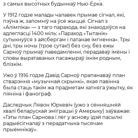
з самых высотных будынкаў Нью-Ёрка.
У 1912 годзе малады чалавек прымае сігнал, які,
пэўна ж, запомніў на ўсё жыццё. Сігнал з
«Алімпіка» — з таго парахода, які знаходзіўся на
адлегласці 1400 міль: «Параход «Тытанік»
сутыкнуўся з айсбергам і патанае імгненна». Тры
дні, тры ночы (трое сутак!) без сну, без ежы
Сарноў прымаў паведамленні, перадаваў імёны і
словы выратаваных пасажыраў іхнім родным,
блізкім.
Ужо ў 1916 годзе Давід Сарноў прапанаваў план
стварэння «музычнай скрынкі», якая павінна
была стаць такім жа прадметам хатняга ўжытку, як
піяніна і фанограф.
Даследчык Лявон Юркевіч (ужо з сённяшняй
хвалі беларускай эміграцыі ў Амерыку) заўважае:
«Гэты план Сарнова і лёг у аснову ідэй пасылкі
радыёсігналаў з перадатчыка тысячам
прыёмнікаў».