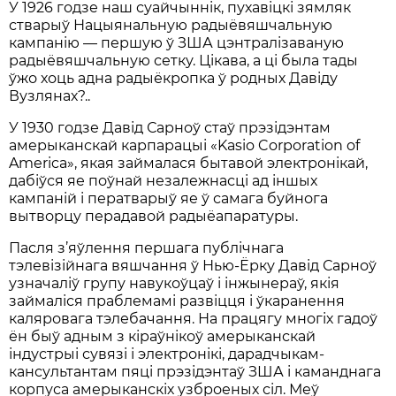
У 1926 годзе наш суайчыннік, пухавіцкі зямляк
стварыў Нацыянальную радыёвяшчальную
кампанію — першую ў ЗША цэнтралізаваную
радыёвяшчальную сетку. Цікава, а ці была тады
ўжо хоць адна радыёкропка ў родных Давіду
Вузлянах?..
У 1930 годзе Давід Сарноў стаў прэзідэнтам
амерыканскай карпарацыі «Kasio Corporation of
America», якая займалася бытавой электронікай,
дабіўся яе поўнай незалежнасці ад іншых
кампаній і ператварыў яе ў самага буйнога
вытворцу перадавой радыёапаратуры.
Пасля з’яўлення першага публічнага
тэлевізійнага вяшчання ў Нью-Ёрку Давід Сарноў
узначаліў групу навукоўцаў і інжынераў, якія
займаліся праблемамі развіцця і ўкаранення
каляровага тэлебачання. На працягу многіх гадоў
ён быў адным з кіраўнікоў амерыканскай
індустрыі сувязі і электронікі, дарадчыкам-
кансультантам пяці прэзідэнтаў ЗША і каманднага
корпуса амерыканскіх узброеных сіл. Меў