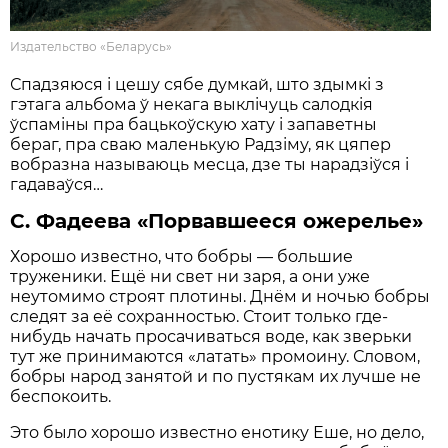
Издательство «Беларусь»
Спадзяюся і цешу сябе думкай, што здымкі з
гэтага альбома ў некага выклічуць салодкія
ўспаміны пра бацькоўскую хату і запаветны
бераг, пра сваю маленькую Радзіму, як цяпер
вобразна называюць месца, дзе ты нарадзіўся і
гадаваўся…
С. Фадеева «Порвавшееся ожерелье»
Хорошо известно, что бобры — большие
труженики. Ещё ни свет ни заря, а они уже
неутомимо строят плотины. Днём и ночью бобры
следят за её сохранностью. Стоит только где-
нибудь начать просачиваться воде, как зверьки
тут же принимаются «латать» промоину. Словом,
бобры народ занятой и по пустякам их лучше не
беспокоить.
Это было хорошо известно енотику Еше, но дело,