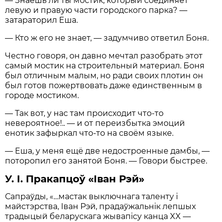
— Знаешь ли ты мостик, который соединяет
левую и правую части городского парка? —
затараторил Еша.
— Кто ж его не знает, — задумчиво ответил Боня.
Честно говоря, он давно мечтал разобрать этот
самый мостик на строительный материал. Боня
был отличным малым, но ради своих плотин он
был готов пожертвовать даже единственным в
городе мостиком.
— Так вот, у нас там происходит что-то
невероятное!.. — и от переизбытка эмоций
енотик зафыркал что-то на своём языке.
— Еша, у меня ещё две недостроенные дамбы, —
поторопил его занятой Боня. — Говори быстрее.
У. I. Пракапцоў «Iван Рэй»
Сапраўды, «…мастак выключнага таленту і
майстэрства, Іван Рэй, прадаўжальнік лепшых
традыцый беларускага жывапісу канца XX —