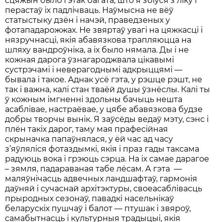
сцяжын было гэтак багата, што я збіўся з ліку і
перастаў іх падлічваць. Наўмысна не вёў
статыстыку дзён і начэй, праведзеных у
фотападарожжах. Не звяртаў увагі на цяжкасці і
нязручнасці, якія абавязкова трапляюцца на
шляху вандроўніка, а іх было нямала. Ды і не
кожная дарога ўзнагароджвала цікавымі
сустрэчамі і неверагоднымі адкрыццямі —
бывала і такое. Аднак усё гэта, у рэшце рэшт, не
так і важна, калі стан тваёй душы ўзнёслы. Калі ты
ў кожным імгненні здольны бачыць нешта
асаблівае, настраёвае, у цябе абавязкова будзе
добры творчы вынік. Я заўсёды ведаў мэту, сэнс і
плён такіх дарог, таму мая прафесійная
скрыначка папаўнялася, у ёй час ад часу
з’яўляліся фотаздымкі, якія і праз гады таксама
радуюць вока і грэюць сэрца. На іх самае дарагое
– зямля, падараваная табе лёсам. А гэта —
маляўнічасць адвечных ландшафтаў, гармонія
даўняй і сучаснай архітэктуры, своеасаблівасць
прыродных сезонаў, павадкі насельнікаў
беларускіх пушчаў і балот — птушак і звяроў,
самабытнасць і культурныя традыцыі, якія