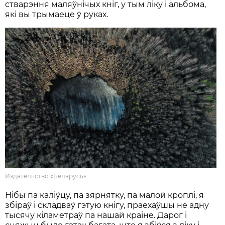
стварэння маляўнічых кніг, у тым ліку і альбома,
які вы трымаеце ў руках.
Издательство «Беларусь»
Нібы па каліўцу, па зярнятку, па малой кроплі, я
збіраў і складваў гэтую кнігу, праехаўшы не адну
тысячу кіламетраў па нашай краіне. Дарог і