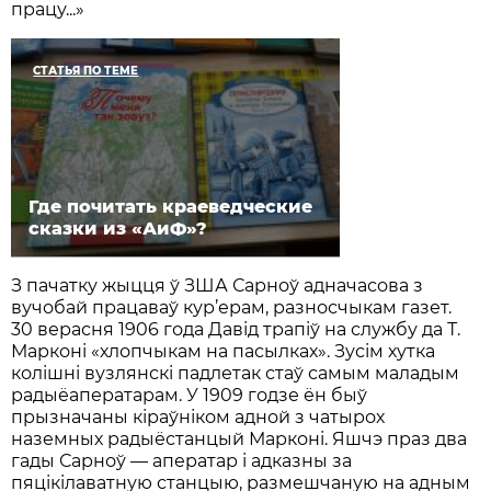
працу...»
СТАТЬЯ ПО ТЕМЕ
Где почитать краеведческие
сказки из «АиФ»?
З пачатку жыцця ў ЗША Сарноў адначасова з
вучобай працаваў кур’ерам, разносчыкам газет.
30 верасня 1906 года Давід трапіў на службу да Т.
Марконі «хлопчыкам на пасылках». Зусім хутка
колішні вузлянскі падлетак стаў самым маладым
радыёаператарам. У 1909 годзе ён быў
прызначаны кіраўніком адной з чатырох
наземных радыёстанцый Марконі. Яшчэ праз два
гады Сарноў — аператар і адказны за
пяцікілаватную станцыю, размешчаную на адным