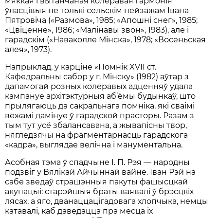
мяккая і вытанчаная колеравая гармонія
ўласцівыя не толькі сельскім пейзажам Івана
Пятровіча («Размова», 1985; «Апошні снег», 1985;
«Цвіценне», 1986; «Малінавы звон», 1983), але і
гарадскім («Наваколле Мінска», 1978; «Восеньская
алея», 1973).
Напрыклад, у карціне «Помнік XVII ст.
Кафедральны сабор у г. Мінску» (1982) аўтар з
дапамогай розных колеравых адценняў удала
кампануе архітэктурныя аб’ёмы будынкаў, што
прылягаюць да сакральнага помніка, які сваімі
вежамі дамінуе ў гарадской прасторы. Разам з
тым тут усё збалансавана, а жывапісны твор,
нягледзячы на фрагментарнасць гарадскога
«кадра», выглядае велічна і манументальна.
Асобная тэма ў спадчыне І. П. Рэя — народны
подзвіг у Вялікай Айчыннай вайне. Іван Рэй на
сабе зведаў страшэнныя пакуты фашысцкай
акупацыі: старэйшыя браты ваявалі ў брэсцкіх
лясах, а яго, дванаццацігадовага хлопчыка, немцы
катавалі, каб даведацца пра месца іх