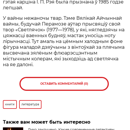
гэтая карціна І. П. Рэя была прызнана ў 1985 годзе
лепшай.
У вайны нежаночы твар. Тэме Вялікай Айчыннай
вайны, будучай Перамозе аўтар прысвяціў свой
твор «Светлячок» (1977—1978), у які, нягледзячы на
цяжкасці ваенных будняў, мастак уносіць ноту
лірычнасці. Тут амаль на цёмным халодным фоне
фігура маладой дзяўчыны з вінтоўкай за плячыма
высвечана зялёным флюарэсцэнтным
містычным колерам, які зыходзіць ад светлячка
на яе далоні.
ОСТАВИТЬ КОММЕНТАРИЙ (0)
книги
литература
Также вам может быть интересно
Лихо закручено. Какие современные детективы