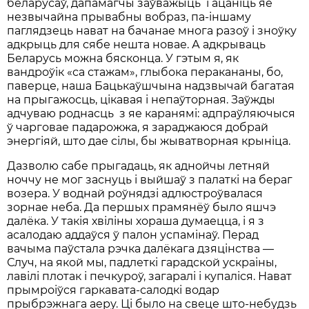
беларусаў, дапамагчы заўважыць і ацаніць яе
незвычайна прывабны вобраз, па-іншаму
паглядзець нават на бачанае многа разоў і зноўку
адкрыць для сябе нешта новае. А адкрываць
Беларусь можна бясконца. У гэтым я, як
вандроўік «са стажам», глыбока перакананы, бо,
паверце, наша Бацькаўшчына надзвычай багатая
на прыгажосць, цікавая і непаўторная. Заўжды
адчуваю роднасць з яе каранямі: адпраўляючыся
ў чарговае падарожжа, я зараджаюся добрай
энергіяй, што дае сілы, бы жыватворная крыніца.
Дазволю сабе прыгадаць, як аднойчы летняй
ноччу не мог заснуць і выйшаў з палаткі на бераг
возера. У воднай роўнядзі адлюстроўвалася
зорнае неба. Да першых прамянёў было яшчэ
далёка. У такія хвіліны хораша думаецца, і я з
асалодаю аддаўся ў палон успамінаў. Перад
вачыма паўстала рэчка далёкага дзяцінства —
Случ, на якой мы, падлеткі гарадской ускраіны,
лавілі плотак і печкуроў, загаралі і купаліся. Нават
прымроіўся гаркавата-салодкі водар
прыбрэжнага аеру. Ці было на свеце што-небудзь