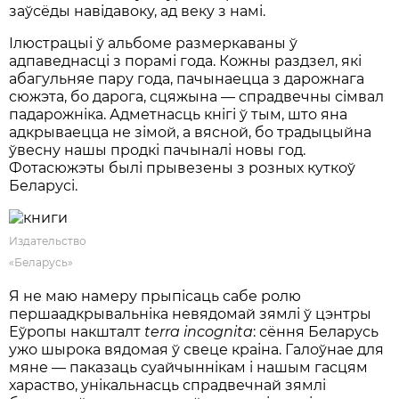
заўсёды навідавоку, ад веку з намі.
Ілюстрацыі ў альбоме размеркаваны ў
адпаведнасці з порамі года. Кожны раздзел, які
абагульняе пару года, пачынаецца з дарожнага
сюжэта, бо дарога, сцяжына — спрадвечны сімвал
падарожніка. Адметнасць кнігі ў тым, што яна
адкрываецца не зімой, а вясной, бо традыцыйна
ўвесну нашы продкі пачыналі новы год.
Фотасюжэты былі прывезены з розных куткоў
Беларусі.
Издательство
«Беларусь»
Я не маю намеру прыпісаць сабе ролю
першаадкрывальніка невядомай зямлі ў цэнтры
Еўропы накшталт
terra
incognita
: сёння Беларусь
ужо шырока вядомая ў свеце краіна. Галоўнае для
мяне — паказаць суайчыннікам і нашым гасцям
хараство, унікальнасць спрадвечнай зямлі