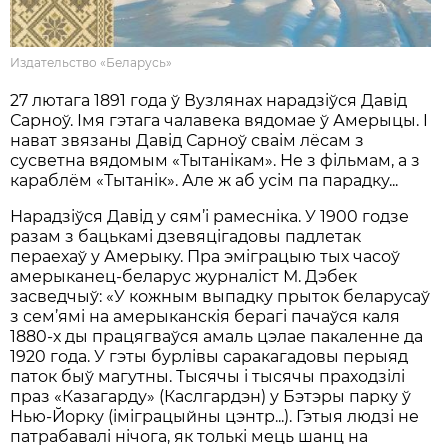
Издательство «Беларусь»
27 лютага 1891 года ў Вузлянах нарадзіўся Давід
Сарноў. Імя гэтага чалавека вядомае ў Амерыцы. I
нават звязаны Давід Сарноў сваім лёсам з
сусветна вядомым «Тытанікам». Не з фільмам, а з
караблём «Тытанік». Але ж аб усім па парадку...
Нарадзіўся Давід у сям’і рамесніка. У 1900 годзе
разам з бацькамі дзевяцігадовы падлетак
пераехаў у Амерыку. Пра эміграцыю тых часоў
амерыканец-беларус журналіст М. Дэбек
засведчыў: «У кожным выпадку прыток беларусаў
з сем’ямі на амерыканскія берагі пачаўся каля
1880-х ды працягваўся амаль цэлае пакаленне да
1920 года. У гэты бурлівы саракагадовы перыяд
паток быў магутны. Тысячы і тысячы праходзілі
праз «Казагарду» (Каслгардэн) у Бэтэры парку ў
Нью-Йорку (іміграцыйны цэнтр...). Гэтыя людзі не
патрабавалі нічога, як толькі мець шанц на