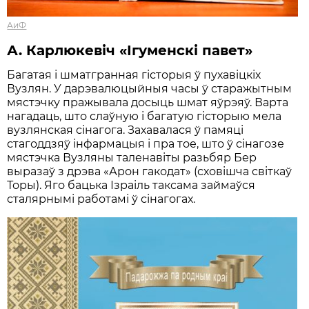
АиФ
А. Карлюкевіч «Ігуменскі павет»
Багатая і шматгранная гісторыя ў пухавіцкіх
Вузлян. У дарэвалюцыйныя часы ў старажытным
мястэчку пражывала досыць шмат яўрэяў. Варта
нагадаць, што слаўную і багатую гісторыю мела
вузлянская сінагога. Захавалася ў памяці
стагоддзяў інфармацыя і пра тое, што ў сінагозе
мястэчка Вузляны таленавіты разьбяр Бер
выразаў з дрэва «Арон гакодат» (сховішча світкаў
Торы). Яго бацька Ізраіль таксама займаўся
сталярнымі работамі ў сінагогах.