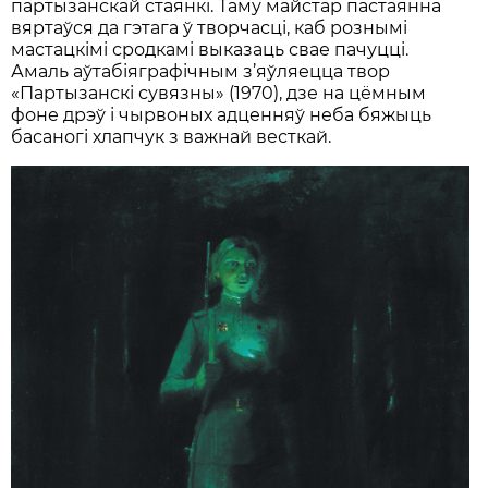
партызанскай стаянкі. Таму майстар пастаянна
вяртаўся да гэтага ў творчасці, каб рознымі
мастацкімі сродкамі выказаць свае пачуцці.
Амаль аўтабіяграфічным з’яўляецца твор
«Партызанскі сувязны» (1970), дзе на цёмным
фоне дрэў і чырвоных адценняў неба бяжыць
басаногі хлапчук з важнай весткай.