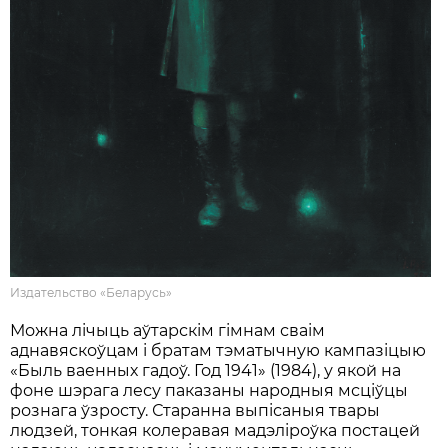
Издательство «Беларусь»
Можна лічыць аўтарскім гімнам сваім
аднавяскоўцам і братам тэматычную кампазіцыю
«Быль ваенных гадоў. Год 1941» (1984), у якой на
фоне шэрага лесу паказаны народныя мсціўцы
рознага ўзросту. Старанна выпісаныя твары
людзей, тонкая колеравая мадэліроўка постацей