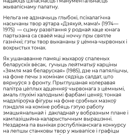
надаюць цэласнасць і манументальнасць
жывапіснаму палатну.
Нельга не адзначыць глыбокі, псіхалагічна
насычаны твор аўтара «Дзякуй, мама!» (1974—
1975) — сцэну развітання ў роднай хаце юнага
партызана са сваёй маці ноччу пры святле
газнічкі; гэты твор выкананы ў цёмна-чырвоных і
вохрыстых тонах.
Як ушанаванне памяці жыхароў спаленых
беларускіх вёсак, гучыць лейтматыў карціны
«Зямля мая беларуская» (1985), дзе на папялішчы,
на фоне печы з комінам сядзіць салдат, што
вярнуўся з фронту. Прыглушаная колеравая
палітра цёплых адценняў чырвонага з цёмнымі,
амаль глухімі халоднымі фарбамі ценяў, тонкая
мадэліроўка фігуры на фоне срэбных мазкоў
пэндзля на коміне робяць гэтую работу
эмацыянальнай і дакладнай у вобразным плане і
кампазіцыйна-каларыстычным вырашэнні.
Нездарма па выніках рэспубліканскага конкурсу
на лепшы станковы твор у жывапісе і графіцы