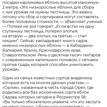
посадки карликовых яблонь высотой максимум
2 метра. «Это низкорослые яблони, для сбора
с них урожая не нужны лестницы. Это важно,
потому что сбор и сортировка могут составлять
более половины стоимости, — объясняет учёный.
— Поляки не зря говорят: „Если встал на одну
ступеньку лестницы, потерял злотый,
на вторую — два злотых, на третью — стал
нищим“. Сейчас закладывают много садов
именно низкорослых яблонь — в Кабардино-
Балкарии, Крыму, Краснодарском крае,
Ставропольском. Речь о десятках тысяч гектаров
с современным капельным поливом, с сетками
против града, который способен уничтожить
урожай».
Один из самых известных сортов академика,
который есть на многих дачных участках, —
«Орлик», названный в честь города Орёл, где
родились все без исключения сорта яблок
Седова, которых сегодня в Росреестре 58.
«Вы только обязательно укажите, что это заслуга
не меня одного, а большого коллектива», —