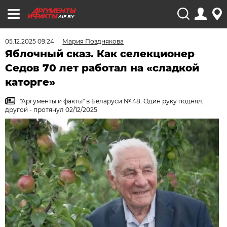
AIF.BY
05.12.2025 09:24
Мария Позднякова
Яблочный сказ. Как селекционер
Седов 70 лет работал на «сладкой
каторге»
"Аргументы и факты" в Беларуси № 48. Один руку поднял,
другой - протянул 02/12/2025