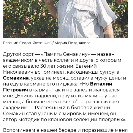
Евгений Седов. Фото:
АиФ
/
Мария Позднякова
Другой сорт — «Память Семакину» — назван
академиком в честь коллеги и друга, с которым
его связывало 30 лет жизни. Евгений
Николаевич вспоминает, как однажды супруга
Семакина
, уехав на месяц, оставила мужу деньги
на еду в кармане его пиджака. «Но
Виталий
Петрович
в карман так и не залез и жаловался
мне: „Блины надоели, пеку их из муки — у нас
мешок, а больше есть нечего“, — рассказывает
академик. — Рассеянный в бытовой жизни
Семакин стал учёным с мировым именем, он —
автор методик по клоновой селекции плодовых».
Вспоминаем в нашей беседе и поразившие меня