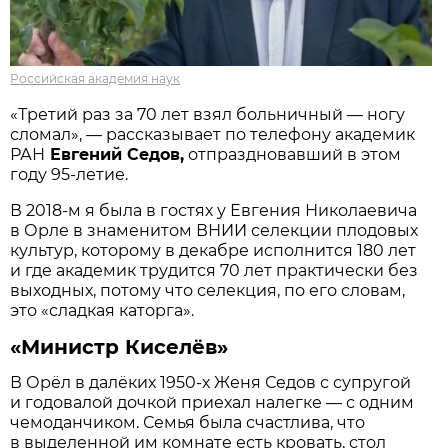
Российская академия наук
«Третий раз за 70 лет взял больничный — ногу
сломал», — рассказывает по телефону академик
РАН
Евгений Седов,
отпраздновавший в этом
году 95-летие.
В 2018-м я была в гостях у Евгения Николаевича
в Орле в знаменитом ВНИИ селекции плодовых
культур, которому в декабре исполнится 180 лет
и где академик трудится 70 лет практически без
выходных, потому что селекция, по его словам,
это «сладкая каторга».
«Министр Киселёв»
В Орёл в далёких 1950-х Женя Седов с супругой
и годовалой дочкой приехал налегке — с одним
чемоданчиком. Семья была счастлива, что
в выделенной им комнате есть кровать, стол