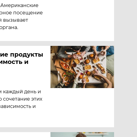
. Американские
ярное посещение
я вызывает
органа.
кие продукты
имость и
м каждый день и
о сочетание этих
зависимость и