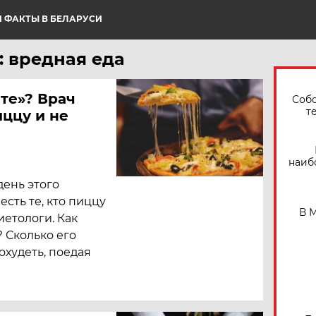
 ФАКТЫ В БЕЛАРУСИ
: вредная еда
те»? Врач
Собо
т
иццу и не
наиб
день этого
есть те, кто пиццу
В 
иетологи. Как
 Сколько его
охудеть, поедая