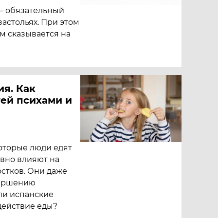
— обязательный
застольях. При этом
м сказывается на
я. Как
тей психами и
оторые люди едят
ивно влияют на
стков. Они даже
вершению
ли испанские
действие еды?