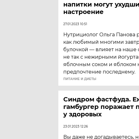
напитки могут ухудш
настроение
27.01.2023 10:51
Нутрициолог Ольга Панова р
как любимый многими завтр
булочкой — влияет на наше 
не так с нежирными йогурт
яблочным соком и яблоком 
предпочтение последнему.
ПИТАНИЕ И ДИЕТЫ
Синдром фастфуда. 
гамбургер поражает 
у здоровых
23.01.2023 12:26
Вы даже не догадываетесь, 