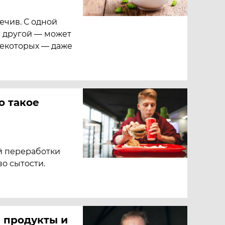
ечив. С одной
с другой — может
некоторых — даже
то такое
й переработки
о сытости.
е продукты и