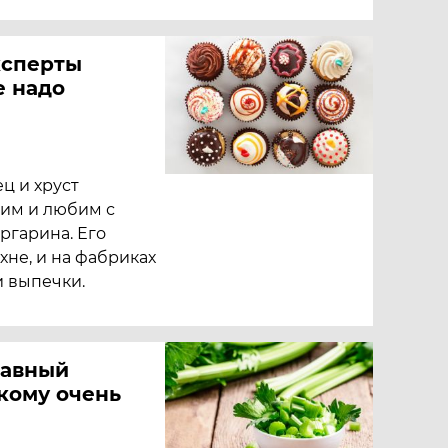
ксперты
е надо
ц и хруст
ним и любим с
аргарина. Его
хне, и на фабриках
и выпечки.
лавный
 кому очень