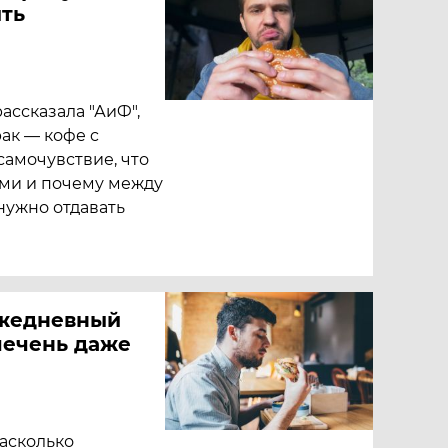
ить
ассказала "АиФ",
ак — кофе c
самочувствие, что
ами и почему между
нужно отдавать
Ежедневный
печень даже
насколько