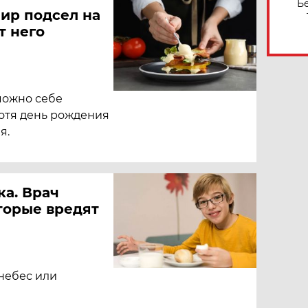
Б
мир подсел на
т него
можно себе
хотя день рождения
я.
ка. Врач
торые вредят
небес или