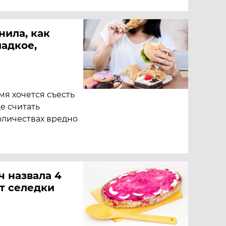
нила, как
ладкое,
мя хочется съесть
е считать
оличествах вредно
ч назвала 4
т селедки