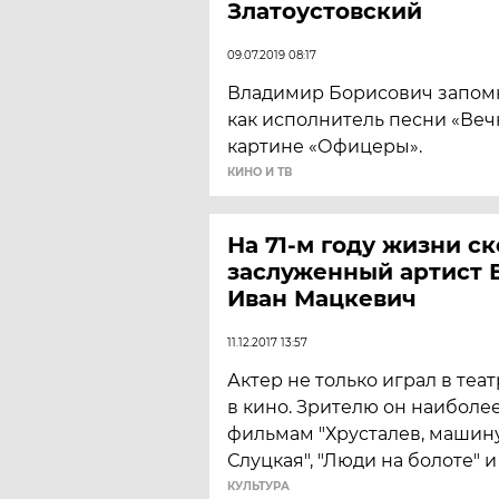
Златоустовский
09.07.2019 08:17
Владимир Борисович запом
как исполнитель песни «Веч
картине «Офицеры».
КИНО И ТВ
На 71-м году жизни с
заслуженный артист 
Иван Мацкевич
11.12.2017 13:57
Актер не только играл в теат
в кино. Зрителю он наиболе
фильмам "Хрусталев, машину!
Слуцкая", "Люди на болоте" и
КУЛЬТУРА