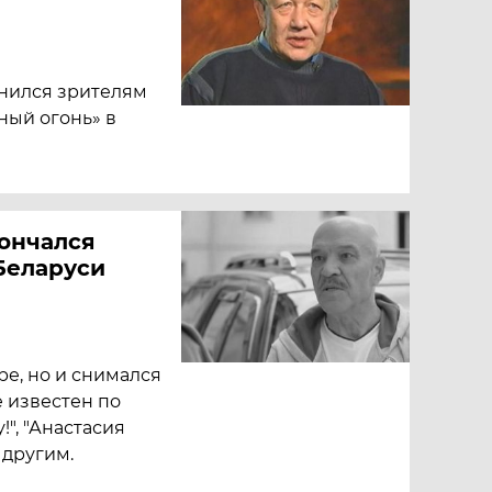
нился зрителям
ный огонь» в
кончался
Беларуси
ре, но и снимался
е известен по
", "Анастасия
 другим.