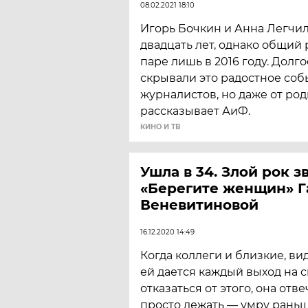
08.02.2021 18:10
​Игорь Бочкин и Анна Легчи
двадцать лет, однако общий
паре лишь в 2016 году. Долг
скрывали это радостное собы
журналистов, но даже от ро
рассказывает АиФ.
КИНО И ТВ
Ушла в 34. Злой рок 
«Берегите женщин» 
Веневитиновой
16.12.2020 14:49
Когда коллеги и близкие, ви
ей дается каждый выход на с
отказаться от этого, она отве
просто лежать — умру раньш