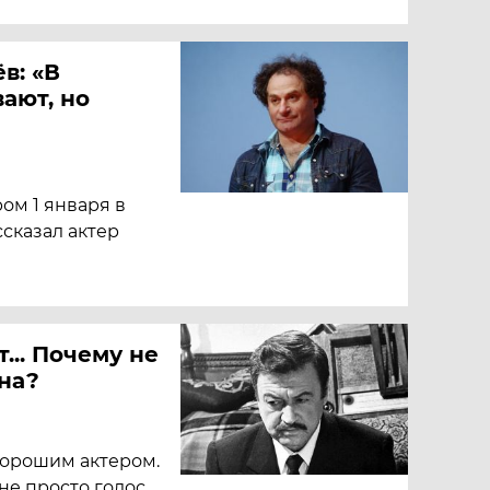
в: «В
ают, но
ром 1 января в
ссказал актер
... Почему не
на?
хорошим актером.
не просто голос