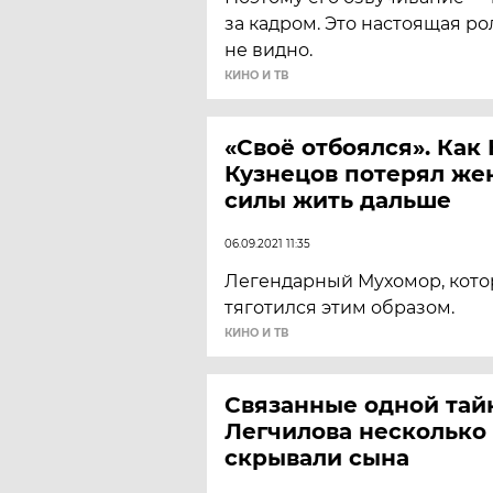
за кадром. Это настоящая рол
не видно.
КИНО И ТВ
«Своё отбоялся». Как
Кузнецов потерял же
силы жить дальше
06.09.2021 11:35
Легендарный Мухомор, кото
тяготился этим образом.
КИНО И ТВ
Связанные одной тай
Легчилова несколько
скрывали сына