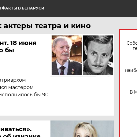
 ФАКТЫ В БЕЛАРУСИ
 актеры театра и кино
т. 18 июня
Собо
т
о бы
наиб
атриархом
мся мастером
В 
 исполнилось бы 90
иваться».
 об изнанке