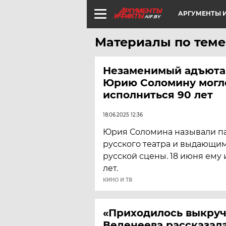
АРГУМЕНТЫ И
AIF.BY
Материалы по теме:
Незаменимый адъютан
Юрию Соломину могл
исполниться 90 лет
18.06.2025 12:36
Юрия Соломина называли п
русского театра и выдающи
русской сцены. 18 июня ему
лет.
КИНО И ТВ
«Приходилось выкруч
Веденеева рассказала