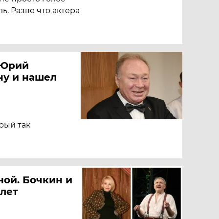
ь. Разве что актера
 Юрий
ну и нашел
рый так
ной. Бочкин и
 лет