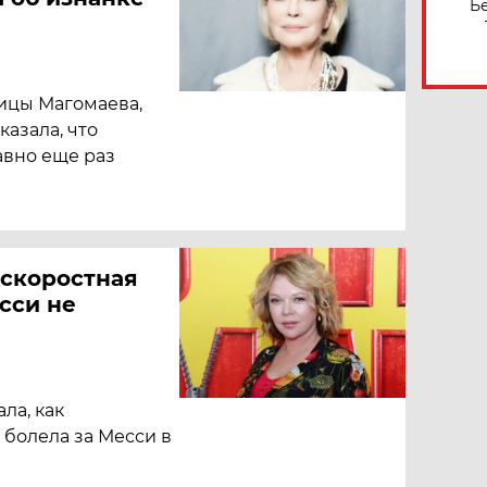
Б
ицы Магомаева,
азала, что
давно еще раз
 скоростная
сси не
ла, как
 болела за Месси в