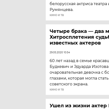
белорусская актриса театра
Румянцева.
КИНО И ТВ
Четыре брака — два м
Хитросплетения судь
известных актеров
29.05.2020 10:54
60 лет назад в семье красав
Будкевич и Эдуарда Изотова
очаровательная девочка с 
глазами, которая могла стат
советского экрана.
КИНО И ТВ
Ушел из жизни актер