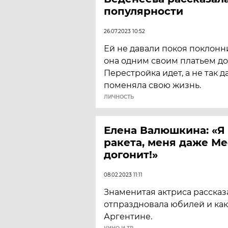
популярности
26.07.2023 10:52
Ей не давали покоя поклонн
она одним своим платьем док
Перестройка идет, а не так 
поменяла свою жизнь.
ЛИЧНОСТЬ
Елена Валюшкина: «Я
ракета, меня даже Ме
догонит!»
08.02.2023 11:11
Знаменитая актриса рассказа
отпраздновала юбилей и как
Аргентине.