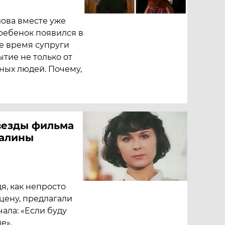
лова вместе уже
 ребенок появился в
ое время супруги
тие не только от
дных людей. Почему,
звезды фильма
Галины
дя, как непросто
цену, предлагали
чала: «Если буду
е».