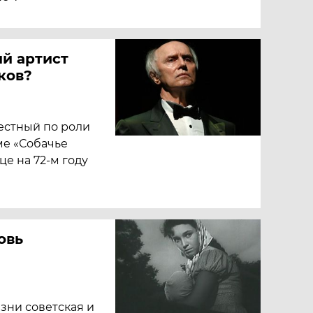
ый артист
ков?
естный по роли
ме «Собачье
це на 72-м году
овь
изни советская и