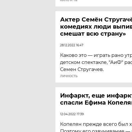
КИНО И ТВ
Актер Семён Стругачё
комедиях люди выпив
смешат всю страну»
28.12.2022 16:47
Каково это — играть рано ут
детском спектакле, "АиФ" ра
Семен Стругачев.
ЛИЧНОСТЬ
Инфаркт, еще инфаркт
спасли Ефима Копеля
12.04.2022 17:39
Копелян прежде всего был 
Поэтому его озвучивание — 