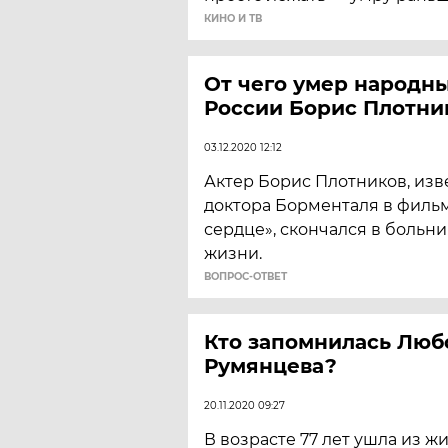
КИНО И ТВ
От чего умер народн
России Борис Плотни
03.12.2020 12:12
Актер Борис Плотников, изв
доктора Борменталя в филь
сердце», скончался в больни
жизни.
ВОПРОС-ОТВЕТ
Кто запомнилась Люб
Румянцева?
20.11.2020 09:27
​В возрасте 77 лет ушла из ж