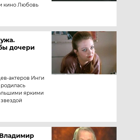
 и кино Любовь
ужа.
бы дочери
цев-актеров Инги
 родилась
большими яркими
ь звездой
 Владимир