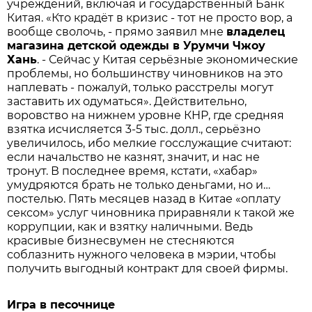
учреждений, включая и государственный Банк
Китая. «Кто крадёт в кризис - тот не просто вор, а
вообще сволочь, - прямо заявил мне
владелец
магазина детской одежды в Урумчи Чжоу
Хань
. - Сейчас у Китая серьёзные экономические
проблемы, но большинству чиновников на это
наплевать - пожалуй, только расстрелы могут
заставить их одуматься». Действительно,
воровство на нижнем уровне КНР, где средняя
взятка исчисляется 3-5 тыс. долл., серьёзно
увеличилось, ибо мелкие госслужащие считают:
если начальство не казнят, значит, и нас не
тронут. В последнее время, кстати, «хабар»
умудряются брать не только деньгами, но и…
постелью. Пять месяцев назад в Китае «оплату
сексом» услуг чиновника приравняли к такой же
коррупции, как и взятку наличными. Ведь
красивые бизнесвумен не стесняются
соблазнить нужного человека в мэрии, чтобы
получить выгодный контракт для своей фирмы.
Игра в песочнице