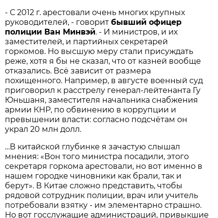
- С 2012 г. арестовали очень многих крупных
руководителей, - говорит
бывший офицер
полиции Ван Минвэй
. - И министров, и их
заместителей, и партийных секретарей
горкомов. Но высшую меру стали присуждать
реже, хотя я бы не сказал, что от казней вообще
отказались. Всё зависит от размера
похищенного. Например, в августе военный суд
приговорил к расстрелу генерал-лейтенанта Гу
Юньшаня, заместителя начальника снабжения
армии КНР, по обвинению в коррупции и
превышении власти: согласно подсчётам он
украл 20 млн долл.
…В китайской глубинке я зачастую слышал
мнения: «Вон того министра посадили, этого
секретаря горкома арестовали, но вот именно в
нашем городке чиновники как брали, так и
берут». В Китае сложно представить, чтобы
рядовой сотрудник полиции, врач или учитель
потребовали взятку - им элементарно страшно.
Но вот госслужащие администраций, привыкшие