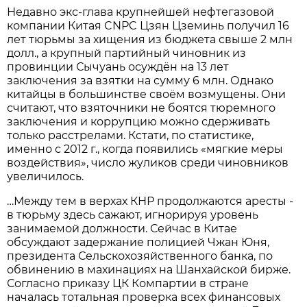
Недавно экс-глава крупнейшей нефтегазовой
компании Китая CNPC Цзян Цземинь получил 16
лет тюрьмы за хищения из бюджета свыше 2 млн
долл., а крупный партийный чиновник из
провинции Сычуань осуждён на 13 лет
заключения за взятки на сумму 6 млн. Однако
китайцы в большинстве своём возмущены. Они
считают, что взяточники не боятся тюремного
заключения и коррупцию можно сдерживать
только расстрелами. Кстати, по статистике,
именно с 2012 г., когда появились «мягкие меры
воздействия», число жуликов среди чиновников
увеличилось.
…Между тем в верхах КНР продолжаются аресты -
в тюрьму здесь сажают, игнорируя уровень
занимаемой должности. Сейчас в Китае
обсуждают задержание полицией Чжан Юня,
президента Сельскохозяйственного банка, по
обвинению в махинациях на Шанхайской бирже.
Согласно приказу ЦК Компартии в стране
началась тотальная проверка всех финансовых