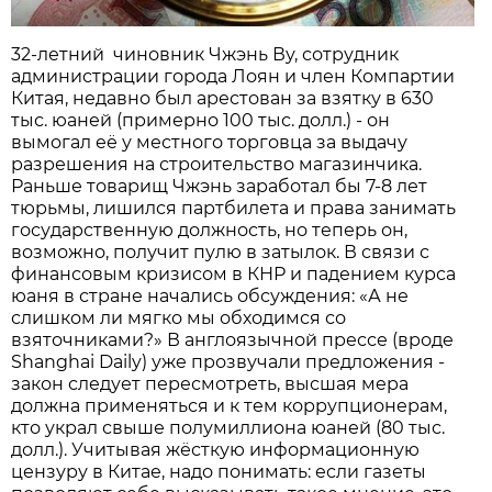
32-летний чиновник Чжэнь Ву, сотрудник
администрации города Лоян и член Компартии
Китая, недавно был арестован за взятку в 630
тыс. юаней (примерно 100 тыс. долл.) - он
вымогал её у местного торговца за выдачу
разрешения на строительство магазинчика.
Раньше товарищ Чжэнь заработал бы 7-8 лет
тюрьмы, лишился партбилета и права занимать
государственную должность, но теперь он,
возможно, получит пулю в затылок. В связи с
финансовым кризисом в КНР и падением курса
юаня в стране начались обсуждения: «А не
слишком ли мягко мы обходимся со
взяточниками?» В англоязычной прессе (вроде
Shanghai Daily) уже прозвучали предложения -
закон следует пересмотреть, высшая мера
должна применяться и к тем коррупционерам,
кто украл свыше полумиллиона юаней (80 тыс.
долл.). Учитывая жёсткую информационную
цензуру в Китае, надо понимать: если газеты