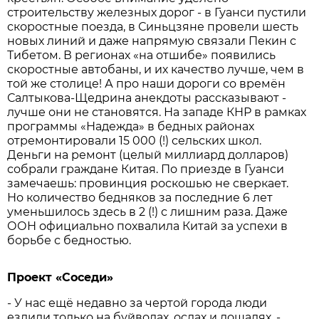
строительству железных дорог - в Гуанси пустили
скоростные поезда, в Синьцзяне провели шесть
новых линий и даже напрямую связали Пекин с
Тибетом. В регионах «на отшибе» появились
скоростные автобаны, и их качество лучше, чем в
той же столице! А про наши дороги со времён
Салтыкова-Щедрина анекдоты рассказывают -
лучше они не становятся. На западе КНР в рамках
программы «Надежда» в бедных районах
отремонтировали 15 000 (!) сельских школ.
Деньги на ремонт (целый миллиард долларов)
собрали граждане Китая. По приезде в Гуанси
замечаешь: провинция роскошью не сверкает.
Но количество бедняков за последние 6 лет
уменьшилось здесь в 2 (!) с лишним раза. Даже
ООН официально похвалила Китай за успехи в
борьбе с бедностью.
Проект «Соседи»
- У нас ещё недавно за чертой города люди
ездили только на буйволах, ослах и лошадях, -