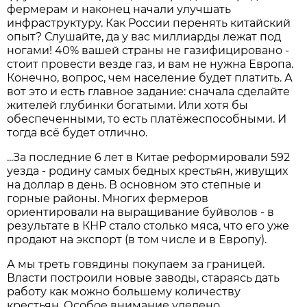
фермерам и наконец начали улучшать
инфраструктуру. Как России перенять китайский
опыт? Слушайте, да у вас миллиарды лежат под
ногами! 40% вашей страны не газифицировано -
стоит провести везде газ, и вам не нужна Европа.
Конечно, вопрос, чем население будет платить. А
вот это и есть главное задание: сначала сделайте
жителей глубинки богатыми. Или хотя бы
обеспеченными, то есть платёжеспособными. И
тогда всё будет отлично.
...За последние 6 лет в Китае реформировали 592
уезда - родину самых бедных крестьян, живущих
на доллар в день. В основном это степные и
горные районы. Многих фермеров
ориентировали на выращивание буйволов - в
результате в КНР стало столько мяса, что его уже
продают на экс­порт (в том числе и в Европу).
А мы треть говядины покупаем за границей.
Власти построили новые заводы, стараясь дать
работу как можно большему количеству
крестьян. Особое внимание уделено