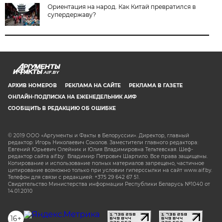
Ориентация на народ. Как Китай превратился в
супердержаву?
AIF.BY
АРХИВ НОМЕРОВ
РЕКЛАМА НА САЙТЕ
РЕКЛАМА В ГАЗЕТЕ
ОНЛАЙН-ПОДПИСКА НА ЕЖЕНЕДЕЛЬНИК АИФ
СООБЩИТЬ В РЕДАКЦИЮ ОБ ОШИБКЕ
© 2019 ООО «Аргументы и Факты в Белоруссии». Директор, главный
редактор: Игорь Николаевич Соколов. Заместители главного редактора:
Евгений Юрьевич Олейник и Юлия Владимировна Тельтевская. Шеф-
редактор сайта aif.by: Владимир Петрович Шарпило. Все права защищены.
Копирование и использование полных материалов запрещено, частичное
цитирование возможно только при условии гиперссылки на сайт www.aif.by.
Телефон для связи с редакцией: +375 29 642 67 51.
Свидетельство Министерства информации Республики Беларусь №1040 от
14.01.2010
16+