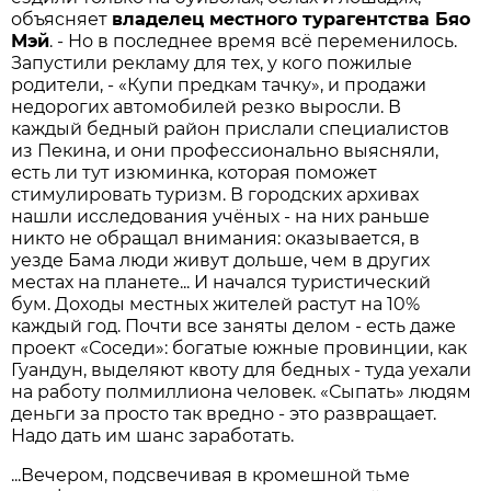
объясняет
владелец местного турагентства Бяо
Мэй
. - Но в последнее время всё переменилось.
Запустили рекламу для тех, у кого пожилые
родители, - «Купи предкам тачку», и продажи
недорогих автомобилей резко выросли. В
каждый бедный район прислали специалистов
из Пекина, и они профессионально выясняли,
есть ли тут изюминка, которая поможет
стимулировать туризм. В городских архивах
нашли исследования учёных - на них раньше
никто не обращал внимания: оказывается, в
уезде Бама люди живут дольше, чем в других
местах на планете... И начался туристический
бум. Доходы мест­ных жителей растут на 10%
каждый год. Почти все заняты делом - есть даже
проект «Соседи»: богатые южные провинции, как
Гуандун, выделяют квоту для бедных - туда уехали
на работу полмиллиона человек. «Сыпать» людям
деньги за просто так вредно - это развращает.
Надо дать им шанс заработать.
...Вечером, подсвечивая в кромешной тьме