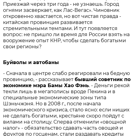
Приезжай через три года - не узнаешь. Город
огнями засверкает, как Лас-Вегас». Чиновник
откровенно хвастается, но вот чистая правда -
китайская провинция развивается
стремительными темпами. И тут появляется
вопрос: не пришло ли время для России взять на
вооружение опыт КНР, чтобы сделать богатыми
свои регионы?
Буйволы и автобаны
- Сначала в центре слабо реагировали на бедную
провинцию, - рассказывает
бывший советник по
экономике мэра Бамы Хао Фэнь
. - Деньги рекой
текли лишь в мегаполисы вроде Пекина и в
специальные экономические зоны типа
Шэньчжэня. Но в 2008 г., после начала
экономического кризиса, стало ясно: если нищих
не сделать богатыми, крестьяне скоро пойдут с
вилами на столицу. Сперва отменили «овощной
налог» - обязательство сдавать часть овощей и
фруктов по госценам, стали раздавать кредиты