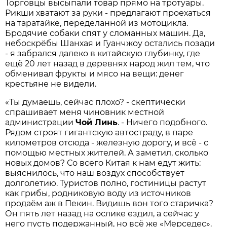
Торговцы высыпали товар прямо на тротуары.
Рикши хватают за руки - предлагают проехаться
на таратайке, переделанной из мотоцикла.
Бродячие собаки спят у сломанных машин. Да,
небоскрёбы Шанхая и Гуанчжоу остались позади
- я забрался далеко в китайскую глубинку, где
ещё 20 лет назад в деревнях народ жил тем, что
обменивал фрукты и мясо на вещи: денег
крестьяне не видели.
«Ты думаешь, сейчас плохо? - скептически
спрашивает меня чиновник местной
администрации
Чой Линь
. - Ничего подобного.
Рядом строят гигантскую автостраду, в паре
километров отсюда - железную дорогу, и всё - с
помощью местных жителей. А заметил, сколько
новых домов? Со всего Китая к нам едут жить:
выяснилось, что наш воздух способствует
долголетию. Туристов полно, гостиницы растут
как грибы, родниковую воду из источников
продаём аж в Пекин. Видишь вон того старичка?
Он пять лет назад на ослике ездил, а сейчас у
него пусть подержанный, но всё же «Мерседес».