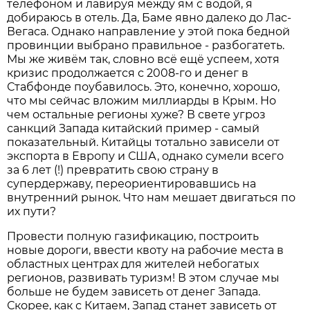
телефоном и лавируя между ям с водой, я
добираюсь в отель. Да, Баме явно далеко до Лас-
Вегаса. Однако направление у этой пока бедной
провинции выбрано правильное - разбогатеть.
Мы же живём так, словно всё ещё успеем, хотя
кризис продолжается с 2008-го и денег в
Стабфонде поубавилось. Это, конечно, хорошо,
что мы сейчас вложим миллиарды в Крым. Но
чем остальные регионы хуже? В свете угроз
санкций Запада китайский пример - самый
показательный. Китайцы тотально зависели от
экспорта в Европу и США, однако сумели всего
за 6 лет (!) превратить свою страну в
супердержаву, переориентировавшись на
внутренний рынок. Что нам мешает двигаться по
их пути?
Провести полную газификацию, построить
новые дороги, ввести квоту на рабочие места в
областных центрах для жителей небогатых
регионов, развивать туризм! В этом случае мы
больше не будем зависеть от денег Запада.
Скорее, как с Китаем, Запад станет зависеть от