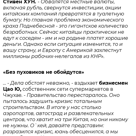
Стивен
ХУН
.
- Обвалятся местные валюты,
включая рубль, свернутся инвестиции, акции
китайских компаний превратятся в туалетную
бумагу. Но главная проблема экономического
краха Поднебесной - это гигантское количество
безработных. Сейчас китайцы практически не
едут к соседям - им и на родине платят хорошие
деньги. Однако если ситуация изменится, то и
вашу страну, и Европу с Америкой захлестнут
миллионы рабочих-нелегалов из КНР».
«Без пуховиков не обойдутся»
… - Дела обстоят неважно, -
вздыхает
бизнесмен
Цао
Ю,
собственник сети супермаркетов в
Чжухае
. - Правительство перестаралось. Оно
пыталось задушить кризис тотальным
строительством. В итоге у нас столько
аэропортов, автострад и развлекательных
центров, что хватит на три Китая, но они никому
не нужны. О`кей, давайте представим:
разразился кризис, юань обесценился, а мы