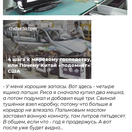
СТАТЬЯ ПО ТЕМЕ
4 шага к мировому господству,
или Почему Китай «подомнёт»
США
-
У
меня
хорошие
запасы
.
Вот
здесь
-
четыре
ящика
лапши
.
Риса
я
сначала
купил
два
мешка
,
а
потом
подумал
и
добавил
ещё
три
.
Свиной
тушёнки
взял
коробку
,
потому
что
больше
в
коридор
не
влезало
.
Пальмовым
маслом
заставил
ванную
комнату
,
там
литров
пятьдесят
.
В
общем
,
если
что
-
год
я
продержусь
.
А
вот
после
уже
будет
видно
…