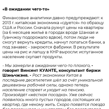
«В ожидании чего-то»
Финансовые аналитики давно предупреждают: к
2013 г. китайская экономика «сдуется» по образцу
США и России. Сначала рухнут цены на квартиры
(за 6 месяцев жильё в городах вроде Шанхая и
Гуанчжоу подорожало вдвое), потом люди не
смогут вернуть кредиты, начнут лопаться банки, а
под занавес - закроются фабрики. В результате
цены на рис и лапшу в КНР выросли: испуганное
население скупает продукты.
- Мы замерли в ожидании чего-то плохого,
-
говорит
Винсент
КУАНТЕ,
консультант
биржи
Шэньчжэня.
-
Рост экономики Китая в
последние десятилетия шёл за счёт уникальной
дешевизны рабочей силы, однако теперь
население стареет и уходит на пенсию.
Произойдёт «жёсткая посадка». Уже сейчас
появилось много пустых городов, состоящих из
квартир, где некому жить. Скоро появятся поезда