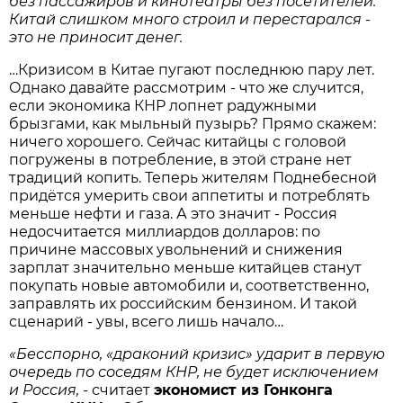
без пассажиров и кинотеатры без посетителей.
Китай слишком много строил и перестарался -
это не приносит денег.
…Кризисом в Китае пугают последнюю пару лет.
Однако давайте рассмотрим - что же случится,
если экономика КНР лопнет радужными
брызгами, как мыльный пузырь? Прямо скажем:
ничего хорошего. Сейчас китайцы с головой
погружены в потребление, в этой стране нет
традиций копить. Теперь жителям Поднебесной
придётся умерить свои аппетиты и потреблять
меньше нефти и газа. А это значит - Россия
недосчитается миллиардов долларов: по
причине массовых увольнений и снижения
зарплат значительно меньше китайцев станут
покупать новые автомобили и, соответственно,
заправлять их российским бензином. И такой
сценарий - увы, всего лишь начало…
«Бесспорно, «драконий кризис» ударит в первую
очередь по соседям КНР, не будет исключением
и Россия, -
считает
экономист
из
Гонконга