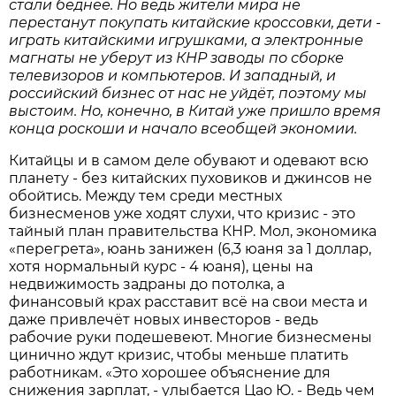
стали беднее. Но ведь жители мира не
перестанут покупать китайские кроссовки, дети -
играть китайскими игрушками, а электронные
магнаты не уберут из КНР заводы по сборке
телевизоров и компьютеров. И западный, и
российский бизнес от нас не уйдёт, поэтому мы
выстоим. Но, конечно, в Китай уже пришло время
конца роскоши и начало всеобщей экономии.
Китайцы и в самом деле обувают и одевают всю
планету - без китайских пуховиков и джинсов не
обойтись. Между тем среди местных
бизнесменов уже ходят слухи, что кризис - это
тайный план правительства КНР. Мол, экономика
«перегрета», юань занижен (6,3 юаня за 1 доллар,
хотя нормальный курс - 4 юаня), цены на
недвижимость задраны до потолка, а
финансовый крах расставит всё на свои места и
даже привлечёт новых инвесторов - ведь
рабочие руки подешевеют. Многие бизнесмены
цинично ждут кризис, чтобы меньше платить
работникам. «Это хорошее объяснение для
снижения зарплат, - улыбается Цао Ю. - Ведь чем