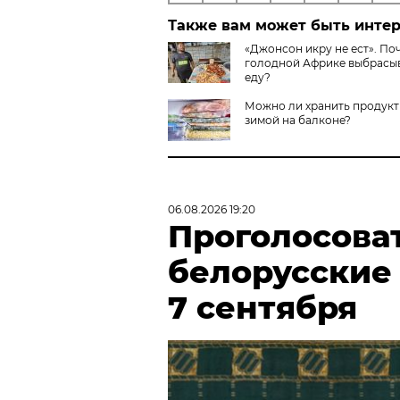
Также вам может быть инте
«Джонсон икру не ест». По
голодной Африке выбрасы
еду?
Можно ли хранить продук
зимой на балконе?
06.08.2026 19:20
Проголосова
белорусские
7 сентября