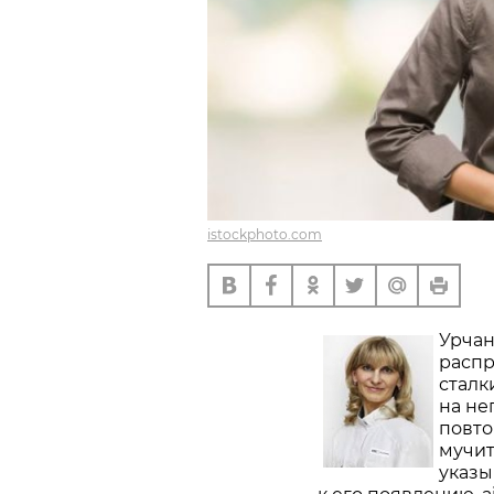
istockphoto.com
Урчан
распр
сталк
на не
повто
мучит
указы