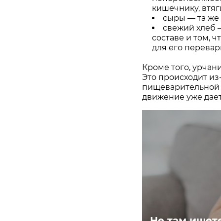
кишечнику, втяг
сыры — та же 
свежий хлеб 
составе и том, 
для его перевар
Кроме того, урчани
Это происходит из
пищеварительной с
движение уже дае
Не там ищете