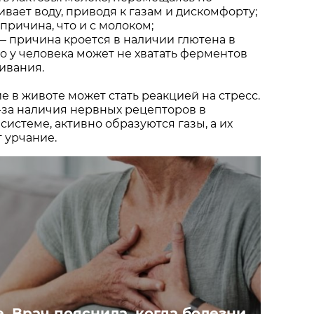
ивает воду, приводя к газам и дискомфорту;
причина, что и с молоком;
— причина кроется в наличии глютена в
что у человека может не хватать ферментов
ивания.
е в животе может стать реакцией на стресс.
-за наличия нервных рецепторов в
истеме, активно образуются газы, а их
т урчание.
. Врач пояснила, когда болезни