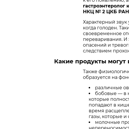
к его появлению, a
гастроэнтеролог 
НКЦ № 2 ЦКБ РАН 
Характерный звук 
когда голоден. Та
своевременное отс
переваривания. И
опасений и тревог
следствием прохо
Какие продукты могут 
Также физиологиче
образуется на фон
различные ов
бобовые — в 
которые полнос
попадают в кише
время расщепле
газы, которые и
молочные про
непереносимост