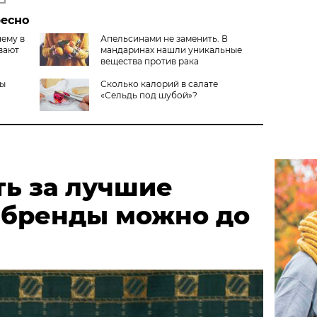
ресно
чему в
Апельсинами не заменить. В
вают
мандаринах нашли уникальные
вещества против рака
ты
Сколько калорий в салате
«Сельдь под шубой»?
ть за лучшие
 бренды можно до