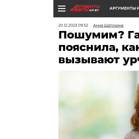
АРГУМЕНТЫ И
AIF.BY
20.12.2023 09:52
Анна Шатохина
Пошумим? Га
пояснила, к
вызывают ур