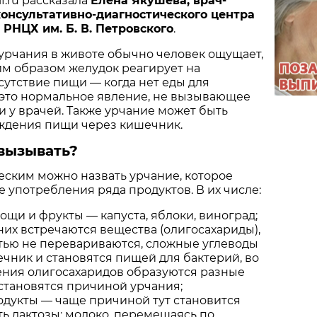
if.ru рассказала
Елена Якушева, врач-
консультативно-диагностического центра
РНЦХ им. Б. В. Петровского
.
урчания в животе обычно человек ощущает,
ким образом желудок реагирует на
утствие пищи — когда нет еды для
 это нормальное явление, не вызывающее
и у врачей. Также урчание может быть
ждения пищи через кишечник.
вызывать?
ским можно назвать урчание, которое
е употребления ряда продуктов. В их числе:
ощи и фрукты — капуста, яблоки, виноград;
них встречаются вещества (олигосахариды),
тью не перевариваются, сложные углеводы
чник и становятся пищей для бактерий, во
ния олигосахаридов образуются разные
 становятся причиной урчания;
дукты — чаще причиной тут становится
ь лактозы: молоко, перемещаясь по