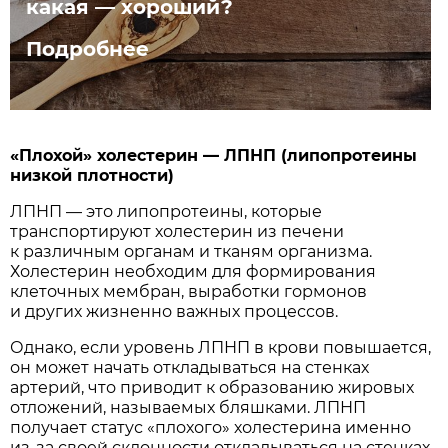
какая — хороший?
Подробнее
«Плохой» холестерин — ЛПНП (липопротеины
низкой плотности)
ЛПНП — это липопротеины, которые
транспортируют холестерин из печени
к различным органам и тканям организма.
Холестерин необходим для формирования
клеточных мембран, выработки гормонов
и других жизненно важных процессов.
Однако, если уровень ЛПНП в крови повышается,
он может начать откладываться на стенках
артерий, что приводит к образованию жировых
отложений, называемых бляшками. ЛПНП
получает статус «плохого» холестерина именно
из-за своей склонности откладываться на стенках