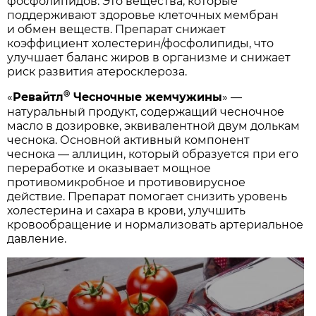
фосфолипидов. Это вещества, которые
поддерживают здоровье клеточных мембран
и обмен веществ. Препарат снижает
коэффициент холестерин/фосфолипиды, что
улучшает баланс жиров в организме и снижает
риск развития атеросклероза.
®
«
Ревайтл
Чесночные жемчужины
» —
натуральный продукт, содержащий чесночное
масло в дозировке, эквивалентной двум долькам
чеснока. Основной активный компонент
чеснока — аллицин, который образуется при его
переработке и оказывает мощное
противомикробное и противовирусное
действие. Препарат помогает снизить уровень
холестерина и сахара в крови, улучшить
кровообращение и нормализовать артериальное
давление.