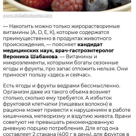
www.globallookpress.com
— Накопить можно только жирорастворимые
витамины (А, D, Е, К), которые содержатся
преимущественно в продуктах животного
происхождения, — поясняет
кандидат
медицинских наук, врач-гастроэнтеролог
Вероника Шабанова
. — Витамины и
микроэлементы, которыми богаты сезонные
ягоды и фрукты, про запас отложить нельзя. Они
приносят пользу «здесь и сейчас».
Есть ягоды и фрукты ведрами бессмысленно.
Организм даже из такого объема возьмет
столько, сколько ему требуется. А избыток
фруктовой клетчатки (пищевых волокон) в
рационе может привести к нарушениям в работе
кишечника, метеоризму и вздутию живота. Врачи
советуют не превышать рекомендованную
дневную порцию потребления. Для ягод она
составляет 2 стакана (400 г в день), для фруктов в