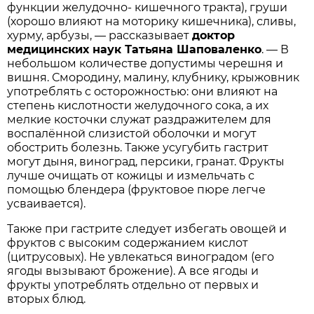
функции желудочно- кишечного тракта), груши
(хорошо влияют на моторику кишечника), сливы,
хурму, арбузы, — рассказывает
доктор
медицинских наук Татьяна Шаповаленко
. — В
небольшом количестве допустимы черешня и
вишня. Смородину, малину, клубнику, крыжовник
употреблять с осторожностью: они влияют на
степень кислотности желудочного сока, а их
мелкие косточки служат раздражителем для
воспалённой слизистой оболочки и могут
обострить болезнь. Также усугубить гастрит
могут дыня, виноград, персики, гранат. Фрукты
лучше очищать от кожицы и измельчать с
помощью блендера (фруктовое пюре легче
усваивается).
Также при гастрите следует избегать овощей и
фруктов с высоким содержанием кислот
(цитрусовых). Не увлекаться виноградом (его
ягоды вызывают брожение). А все ягоды и
фрукты употреблять отдельно от первых и
вторых блюд.