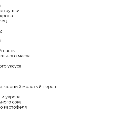
и
 петрушки
укропа
рец
:
и
й пасты
тельного масла
ого уксуса
т, черный молотый перец
 и укропа
ьного сока
го картофеля