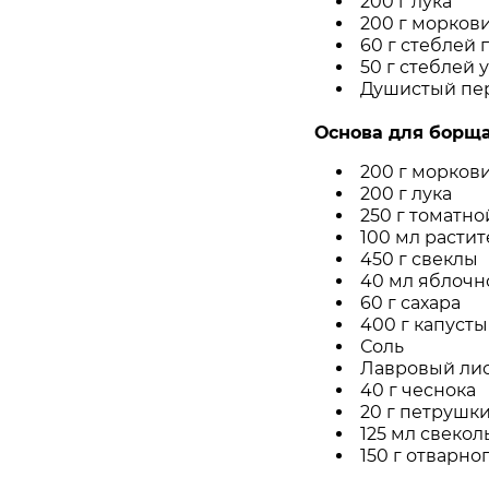
200 г лука
200 г морков
60 г стеблей
50 г стеблей 
Душистый пе
Основа для борща
200 г морков
200 г лука
250 г томатно
100 мл расти
450 г свеклы
40 мл яблочн
60 г сахара
400 г капусты
Соль
Лавровый лис
40 г чеснока
20 г петрушки
125 мл свекол
150 г отварно