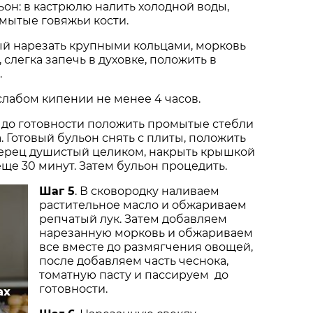
льон: в кастрюлю налить холодной воды,
мытые говяжьи кости.
тый нарезать крупными кольцами, морковь
слегка запечь в духовке, положить в
.
слабом кипении не менее 4 часов.
ут до готовности положить промытые стебли
. Готовый бульон снять с плиты, положить
перец душистый целиком, накрыть крышкой
еще 30 минут. Затем бульон процедить.
Шаг 5
. В сковородку наливаем
растительное масло и обжариваем
репчатый лук. Затем добавляем
нарезанную морковь и обжариваем
все вместе до размягчения овощей,
после добавляем часть чеснока,
томатную пасту и пассируем до
готовности.
ах