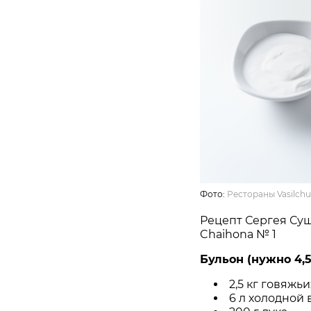
Фото:
Рестораны Vasilchu
Рецепт Сергея Сущ
Chaihona № 1
Бульон (нужно 4,5
2,5 кг говяжь
6 л холодной