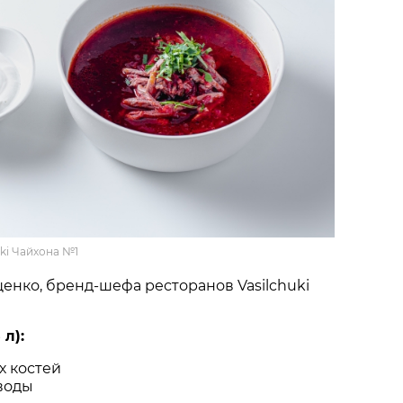
ki Чайхона №1
енко, бренд-шефа ресторанов Vasilchuki
 л):
их костей
 воды