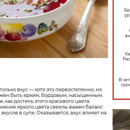
Бе
ур
вн
Ка
Рас
В че
сро
только вкус — хотя это первостепенно, но
лжен быть ярким, бордовым, насыщенным.
 как достичь этого красивого цвета.
анения яркого цвета свеклы важен баланс
 вкусов в супе. Оказывается, вкус влияет на