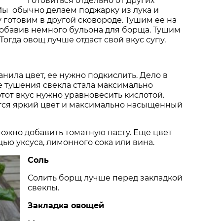
готовиться отдельно от других
Мы обычно делаем поджарку из лука и
у готовим в другой сковороде. Тушим ее на
обавив немного бульона для борща. Тушим
Тогда овощ лучше отдаст свой вкус супу.
анила цвет, ее нужно подкислить. Дело в
се тушения свекла стала максимально
этот вкус нужно уравновесить кислотой.
ится яркий цвет и максимально насыщенный
ожно добавить томатную пасту. Еще цвет
ью уксуса, лимонного сока или вина.
Соль
Солить борщ лучше перед закладкой
свеклы.
Закладка овощей