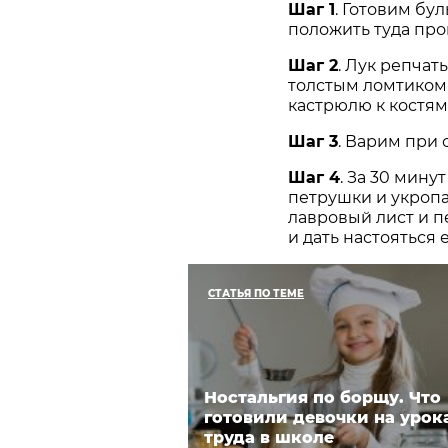
Шаг 1
. Готовим бу
положить туда про
Шаг 2
. Лук репча
толстым ломтиком, 
кастрюлю к костям
Шаг 3
. Варим при 
Шаг 4
. За 30 мин
петрушки и укропа
лавровый лист и 
и дать настояться 
СТАТЬЯ ПО ТЕМЕ
Ностальгия по борщу. Что
готовили девочки на урок
труда в школе