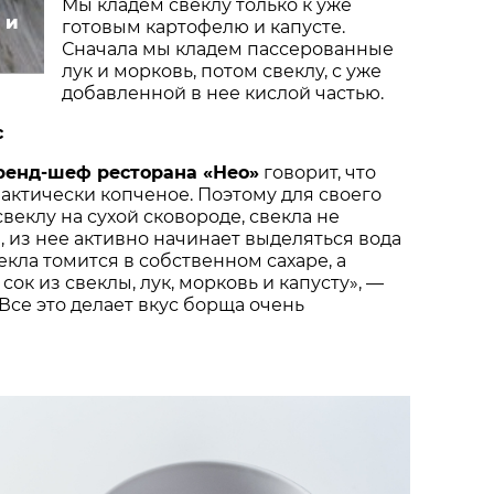
и
Мы кладем свеклу только к уже
 и
готовым картофелю и капусте.
Сначала мы кладем пассерованные
лук и морковь, потом свеклу, с уже
добавленной в нее кислой частью.
с
ренд-шеф ресторана «Нео»
говорит, что
актически копченое. Поэтому для своего
веклу на сухой сковороде, свекла не
, из нее активно начинает выделяться вода
свекла томится в собственном сахаре, а
сок из свеклы, лук, морковь и капусту», —
 Все это делает вкус борща очень