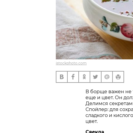
istockphoto.com
В борще важен не 
еще и цвет. Он до
Делимся секретами,
Спойлер: для сохр
сладкого и кислого
цвет.
Свекла