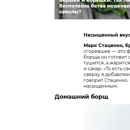
Вершки и корешки. Так л
бесполезна ботва моркови
свеклы?
Насыщенный вку
Марк Стаценко, б
сгоревшее — это ф
борща он готовит с
тушится, а жарится
и сахар. «То есть 
сверху я добавляю 
говорит Стаценко.
насыщенным.
Домашний борщ