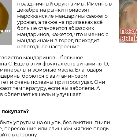
праздничный фрукт зимы. Именно в
декабре на рынки привозят
марокканские мандарины свежего
урожая, а также на прилавках всё
больше становится абхазских
я от
мандаринов, кажется, что именно с
мандаринами в город приходит
новогоднее настроение.
свойство мандаринов – большое
на С. Ещё в этих фруктах есть витамины D,
ые минералы и эфирные масла. Благодаря
ндарины борются с авитаминозом,
ет и очень полезны при простудах. Они
ают температуру, если вы заболели. А
в облегчает кашель и улучшает
 покупать?
ыть упругим на ощупь, без вмятин, гнили
ые, пересохшие или слишком мягкие плоды
йте в сторону.