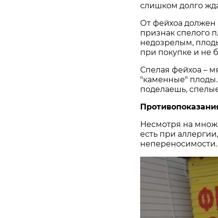
слишком долго жд
От фейхоа должен 
признак спелого п
недозрелым, плоды
при покупке и не 
Спелая фейхоа – мя
"каменные" плоды.
поделаешь, спелые
Противопоказан
Несмотря на множе
есть при аллергии
непереносимости.