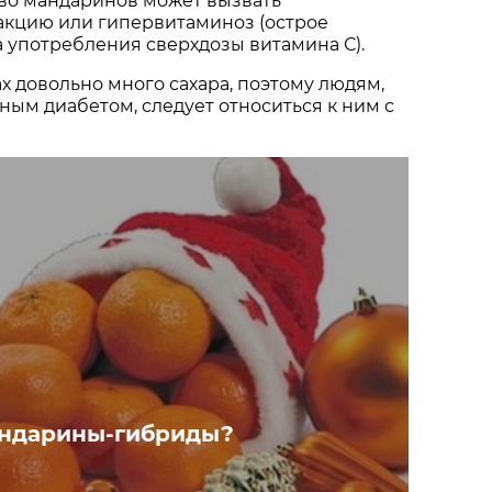
во мандаринов может вызвать
акцию или гипервитаминоз (острое
а употребления сверхдозы витамина С).
х довольно много сахара, поэтому людям,
ым диабетом, следует относиться к ним с
андарины-гибриды?