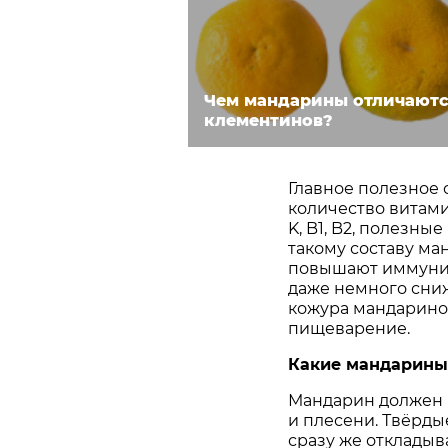
Чем мандарины отличаютс
клементинов?
Главное полезное 
количество витами
K, B1, B2, полезн
такому составу ма
повышают иммунит
даже немного сниж
кожура мандарино
пищеварение.
Какие мандарины
Мандарин должен б
и плесени. Твёрд
сразу же откладыва