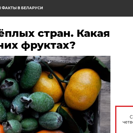
 ФАКТЫ В БЕЛАРУСИ
ёплых стран. Какая
них фруктах?
С
четв