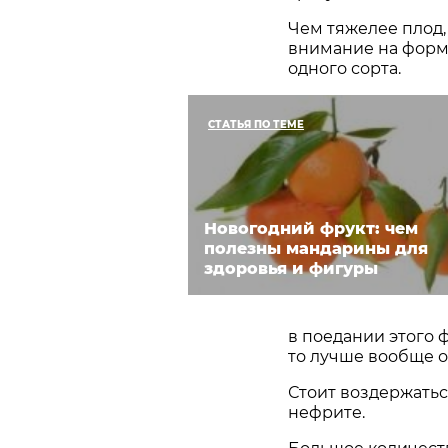
Чем тяжелее плод,
внимание на форму
одного сорта.
СТАТЬЯ ПО ТЕМЕ
Новогодний фрукт: чем
полезны мандарины для
здоровья и фигуры
в поедании этого 
то лучше вообще от
Стоит воздержатьс
нефрите.