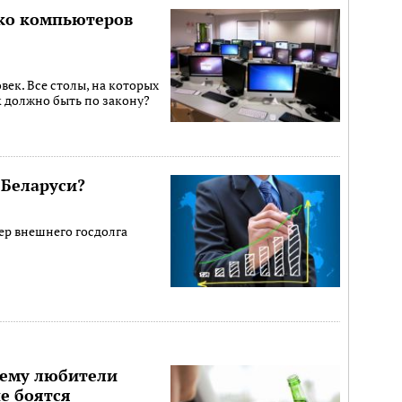
ько компьютеров
век. Все столы, на которых
к должно быть по закону?
 Беларуси?
ер внешнего госдолга
чему любители
е боятся