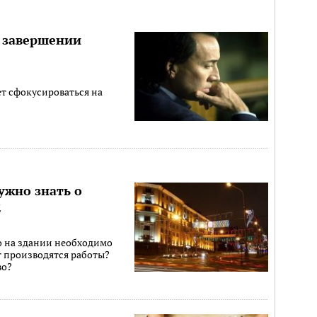
о завершении
ет сфокусироваться на
нужно знать о
ц
о на здании необходимо
т производятся работы?
во?