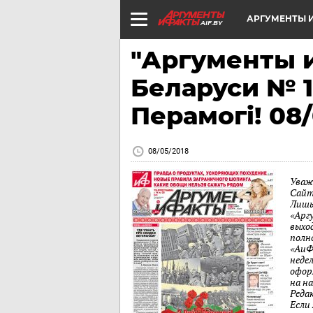
АРГУМЕНТЫ И
AIF.BY
"Аргументы и
Беларуси № 1
Перамогi! 08/
08/05/2018
Уваж
Сайт
Лишь
«Арг
выход
полн
«АиФ
неде
офор
на н
Реда
Если