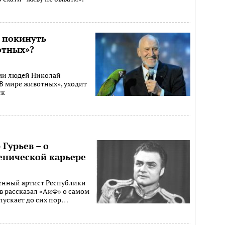
 покинуть
отных»?
ми людей Николай
В мире животных», уходит
ск
Гурьев – о
енической карьере
енный артист Республики
в рассказал «АиФ» о самом
тпускает до сих пор…