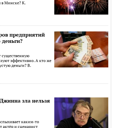
 в Минске? К.
ров предприятий
 деньги?
т существенную
ьзуют эффективно. А кто же
устую деньги? В.
Джинна зла нельзя
вспыхивает каким-то
 актёр и сценарист