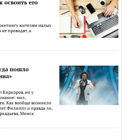
к освоить его
аркетингу жителям малых
 не проводят, к
уда пошло
ина»
 Киркоров, но у
мание: мол,
ек. Как вообще возникло
ет Филиппу и правда ли,
Аркадьева, Минск