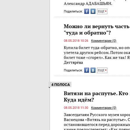
Александр АДАБАШЬЯН.
Поделиться:
ЕЩЕ
Можно ли вернуть часть
"туда и обратно"?
08.05.2018 10:26
Комментарии (0)
Купила билет туда-обратно, но оп
улетела другим рейсом. Потом ок
билет тоже «сгорел». Как же так! Я
Дегтярёва
Поделиться:
ЕЩЕ
4 ПОЛОСА
Витязи на распутье. Кто
Куда идём?
08.05.2018 11:30
Комментарии (0)
Завсегдатаям Русского музея хор
Васнецова «Витязь на распутье». 
остановившегося перед дорожным
камне предостерегает: «Как прямо