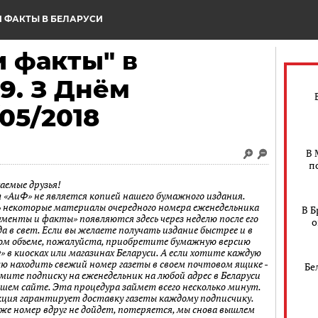
 ФАКТЫ В БЕЛАРУСИ
 факты" в
9. З Днём
05/2018
В 
п
аемые друзья!
 «АиФ» не является копией нашего бумажного издания.
 некоторые материалы очередного номера еженедельника
В Б
ументы и факты» появляются здесь через неделю после его
о
а в свет. Если вы желаете получать издание быстрее и в
ом объеме, пожалуйста, приобретите бумажную версию
» в киосках или магазинах Беларуси. А если хотите каждую
лю находить свежий номер газеты в своем почтовом ящике -
Бе
мите подписку на еженедельник на любой адрес в Беларуси
ашем сайте. Эта процедура займет всего несколько минут.
кция гарантирует доставку газеты каждому подписчику.
 же номер вдруг не дойдет, потеряется, мы снова вышлем