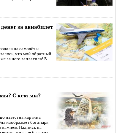
 денег за авиабилет
оздала на самолёт и
азалось, что мой обратный
 же за него заплатила! В.
 мы? С кем мы?
ошо известна картина
Она изображает богатыря,
 камнем. Надпись на
 ехати - живу не бывати».